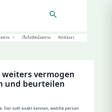
Search
ายงาน
เว็บไซต์หน่วยงาน
ติดต่อเรา
e weiters vermogen
n und beurteilen
e. Der sollt exakt kennen, welche person