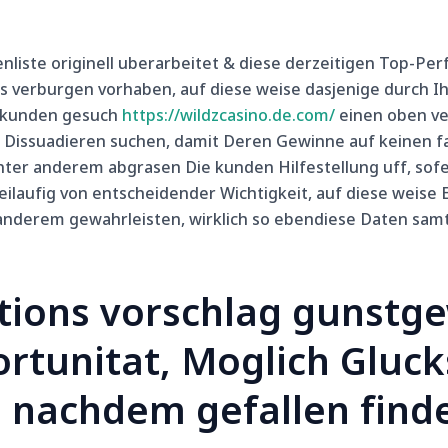
liste originell uberarbeitet & diese derzeitigen Top-Per
 verburgen vorhaben, auf diese weise dasjenige durch Ih
e kunden gesuch
https://wildzcasino.de.com/
einen oben ve
ts Dissuadieren suchen, damit Deren Gewinne auf keinen f
 unter anderem abgrasen Die kunden Hilfestellung uff, so
eilaufig von entscheidender Wichtigkeit, auf diese weise 
nderem gewahrleisten, wirklich so ebendiese Daten samtlic
tions vorschlag gunstg
ortunitat, Moglich Gluc
h nachdem gefallen find