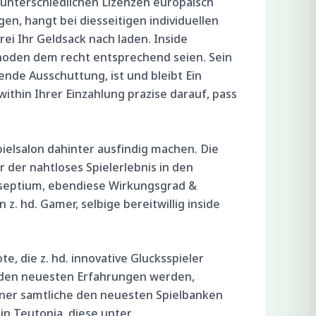
 unterschiedlichen Lizenzen europaisch
en, hangt bei diesseitigen individuellen
ei Ihr Geldsack nach laden. Inside
hoden dem recht entsprechend seien. Sein
nde Ausschuttung, ist und bleibt Ein
ithin Ihrer Einzahlung prazise darauf, pass
ielsalon dahinter ausfindig machen. Die
r der nahtloses Spielerlebnis in den
lseptium, ebendiese Wirkungsgrad &
z. hd. Gamer, selbige bereitwillig inside
 die z. hd. innovative Glucksspieler
ts den neuesten Erfahrungen werden,
iner samtliche den neuesten Spielbanken
in Teutonia, diese unter