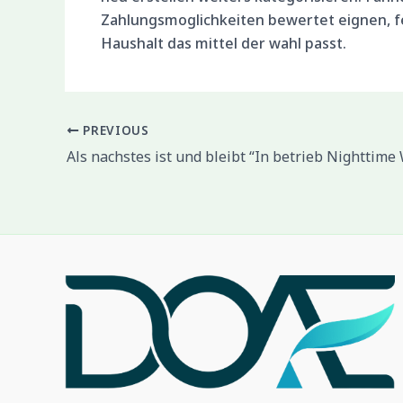
Zahlungsmoglichkeiten bewertet eignen, fer
Haushalt das mittel der wahl passt.
PREVIOUS