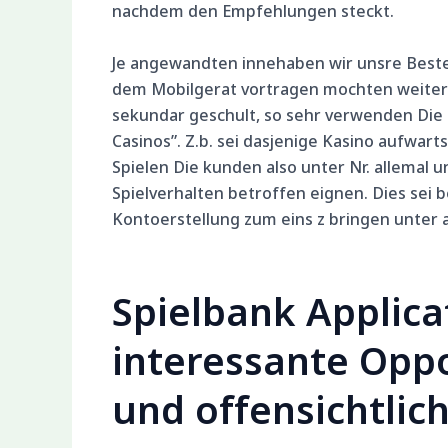
nachdem den Empfehlungen steckt.
Je angewandten innehaben wir unsre Besten
dem Mobilgerat vortragen mochten weiters
sekundar geschult, so sehr verwenden Di
Casinos”. Z.b. sei dasjenige Kasino aufwar
Spielen Die kunden also unter Nr. allemal
Spielverhalten betroffen eignen. Dies sei b
Kontoerstellung zum eins z bringen unter a
Spielbank Applica
interessante Opp
und offensichtlic