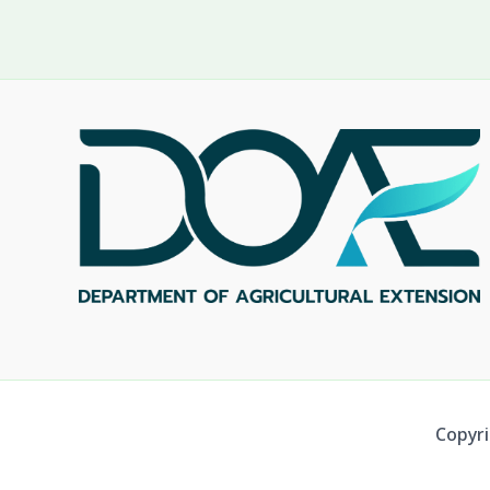
Copyri