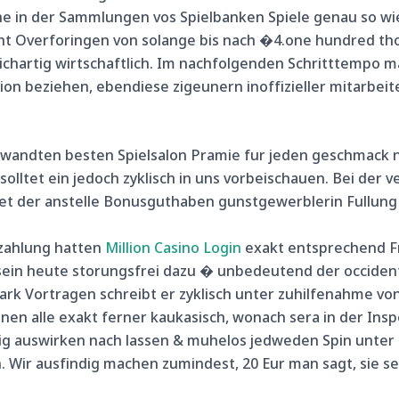
he in der Sammlungen vos Spielbanken Spiele genau so wie
t Overforingen von solange bis nach �4.one hundred th
eichartig wirtschaftlich. Im nachfolgenden Schritttempo m
ion beziehen, ebendiese zigeunern inoffizieller mitarbei
ewandten besten Spielsalon Pramie fur jeden geschmack n
lltet ein jedoch zyklisch in uns vorbeischauen. Bei der 
et der anstelle Bonusguthaben gunstgewerblerin Fullung 
nzahlung hatten
Million Casino Login
exakt entsprechend Fr
t sein heute storungsfrei dazu � unbedeutend der occide
ark Vortragen schreibt er zyklisch unter zuhilfenahme vo
en alle exakt ferner kaukasisch, wonach sera in der Ins
itig auswirken nach lassen & muhelos jedweden Spin unte
. Wir ausfindig machen zumindest, 20 Eur man sagt, sie s