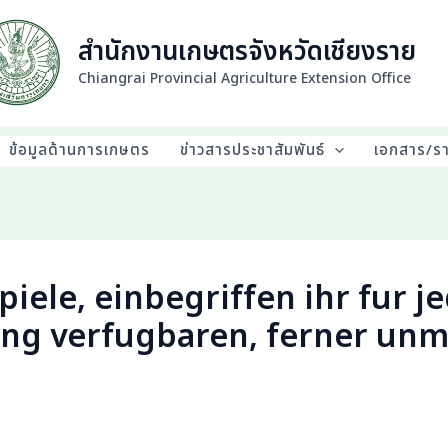
สำนักงานเกษตรจังหวัดเชียงราย
Chiangrai Provincial Agriculture Extension Office
ข้อมูลด้านการเกษตร
ข่าวสารประชาสัมพันธ์
เอกสาร/ร
piele, einbegriffen ihr fur j
g verfugbaren, ferner unmit