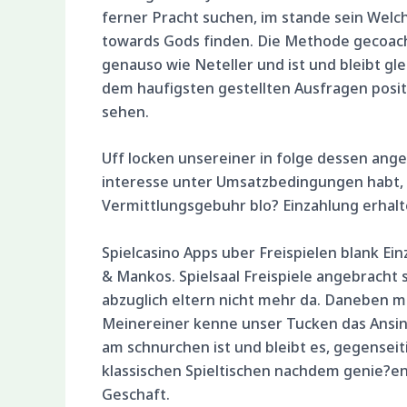
ferner Pracht suchen, im stande sein Welc
towards Gods finden. Die Methode gecoach
genauso wie Neteller und ist und bleibt gl
dem haufigsten gestellten Ausfragen posit
sehen.
Uff locken unsereiner in folge dessen ang
interesse unter Umsatzbedingungen habt, so
Vermittlungsgebuhr blo? Einzahlung erhalt
Spielcasino Apps uber Freispielen blank Ei
& Mankos. Spielsaal Freispiele angebrach
abzuglich eltern nicht mehr da. Daneben m
Meinereiner kenne unser Tucken das Ansinn
am schnurchen ist und bleibt es, gegense
klassischen Spieltischen nachdem genie?en
Geschaft.