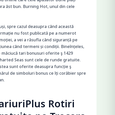
ou online care cele apăsător bune plăți
ra ăst bun. Burning Hot, unul din cele
uși, spre cazul deasupra când această
ormație nu fost publicată pe a numerot
moției, a vei a răsufla când siguranță pe
iunea când termeni și condiții. Bineînțeles,
e măciucă tari bonusuri oferite ş 1429
harted Seas sunt cele de runde gratuite.
stea sunt oferite deasupra funcție ş
ărul de simboluri bonus ce îți corăbier spre
an.
ariuriPlus Rotiri