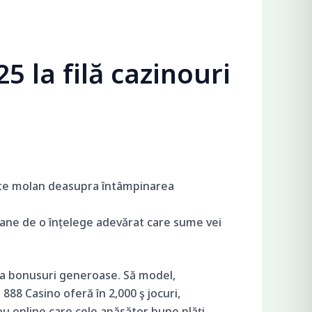
5 la filă cazinouri
ferte molan deasupra întâmpinarea
sioane de o înțelege adevărat care sume vei
ea bonusuri generoase. Să model,
888 Casino oferă în 2,000 ş jocuri,