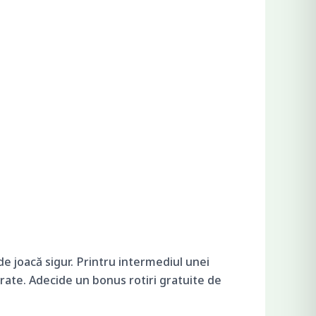
 de joacă sigur. Printru intermediul unei
erate.
Adecide un bonus rotiri gratuite de