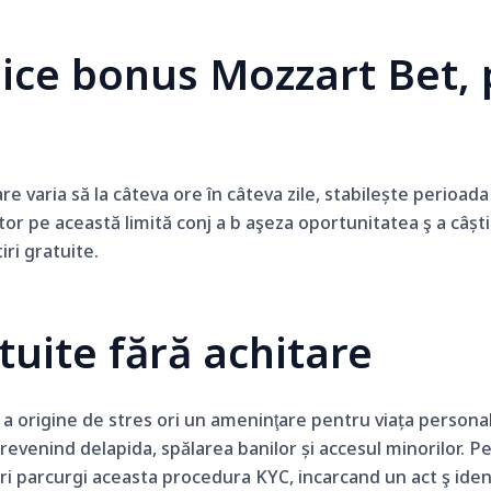
ce bonus Mozzart Bet, p
e varia să la câteva ore în câteva zile, stabilește perioada 
itor pe această limită conj a b aşeza oportunitatea ş a câșt
iri gratuite.
atuite fără achitare
, nu a origine de stres ori un ameninţare pentru viața pers
r, prevenind delapida, spălarea banilor și accesul minorilor.
i parcurgi aceasta procedura KYC, incarcand un act ş ident