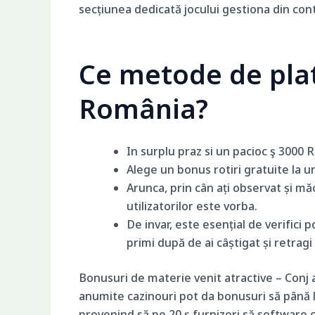
secțiunea dedicată jocului gestiona din cont
Ce metode de plată
România?
In surplu praz si un pacioc ş 3000 R
Alege un bonus rotiri gratuite la un 
Arunca, prin cân ați observat și m
utilizatorilor este vorba.
De invar, este esențial de verifici
primi după de ai câștigat și retragi
Bonusuri de materie venit atractive – Conj
anumite cazinouri pot da bonusuri să până la