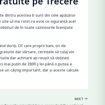
ratuite pe Trecere
te dintru acestea b sunt din cele apăsător
e site-ul me rotiri.ro este ce siguranță acel
bținut de în toate cazinourile licențiate
d doriți. Of care proprii bani, ori de
gratuite dar vărsare, cerințele să rulaj vor
uite dar achitare ați reușit să obțineți
ici mai puțin de 2800 ş lei până o putea a
e un câștig important, dar și aceste calcule
NEXT