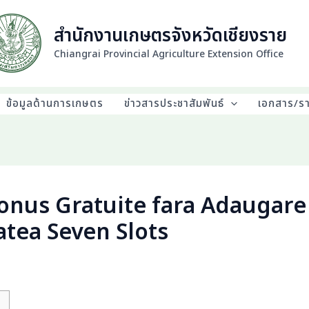
สำนักงานเกษตรจังหวัดเชียงราย
Chiangrai Provincial Agriculture Extension Office
ข้อมูลด้านการเกษตร
ข่าวสารประชาสัมพันธ์
เอกสาร/ร
bonus Gratuite fara Adaugare 
tea Seven Slots