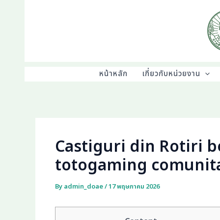
Skip
to
content
หน้าหลัก
เกี่ยวกับหน่วยงาน
Castiguri din Rotiri 
totogaming comunita
By
admin_doae
/
17 พฤษภาคม 2026