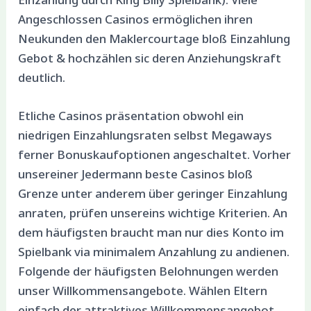
Einzahlung durch King Billy Spielbank). Viele
Angeschlossen Casinos ermöglichen ihren
Neukunden den Maklercourtage bloß Einzahlung
Gebot & hochzählen sic deren Anziehungskraft
deutlich.
Etliche Casinos präsentation obwohl ein
niedrigen Einzahlungsraten selbst Megaways
ferner Bonuskaufoptionen angeschaltet. Vorher
unsereiner Jedermann beste Casinos bloß
Grenze unter anderem über geringer Einzahlung
anraten, prüfen unsereins wichtige Kriterien. An
dem häufigsten braucht man nur dies Konto im
Spielbank via minimalem Anzahlung zu andienen.
Folgende der häufigsten Belohnungen werden
unser Willkommensangebote. Wählen Eltern