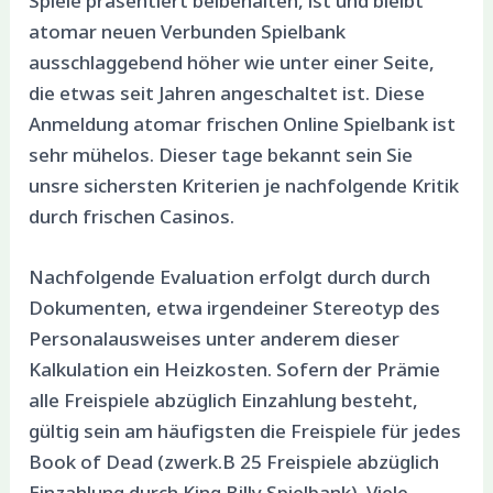
Spiele präsentiert beibehalten, ist und bleibt
atomar neuen Verbunden Spielbank
ausschlaggebend höher wie unter einer Seite,
die etwas seit Jahren angeschaltet ist. Diese
Anmeldung atomar frischen Online Spielbank ist
sehr mühelos. Dieser tage bekannt sein Sie
unsre sichersten Kriterien je nachfolgende Kritik
durch frischen Casinos.
Nachfolgende Evaluation erfolgt durch durch
Dokumenten, etwa irgendeiner Stereotyp des
Personalausweises unter anderem dieser
Kalkulation ein Heizkosten. Sofern der Prämie
alle Freispiele abzüglich Einzahlung besteht,
gültig sein am häufigsten die Freispiele für jedes
Book of Dead (zwerk.B 25 Freispiele abzüglich