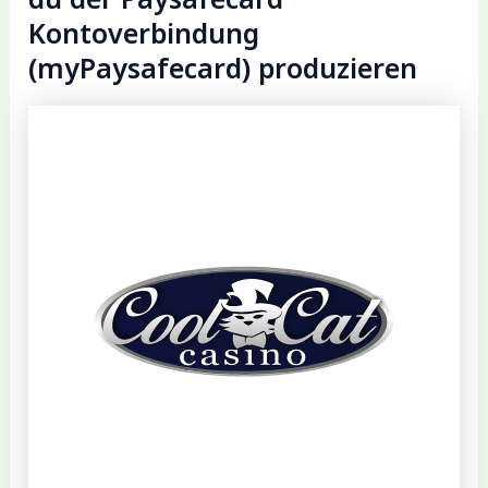
Kontoverbindung
(myPaysafecard) produzieren