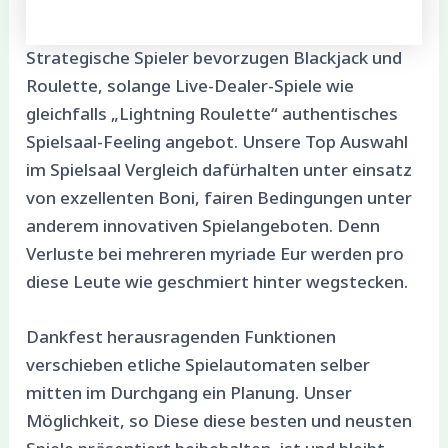
Strategische Spieler bevorzugen Blackjack und
Roulette, solange Live-Dealer-Spiele wie
gleichfalls „Lightning Roulette“ authentisches
Spielsaal-Feeling angebot. Unsere Top Auswahl
im Spielsaal Vergleich dafürhalten unter einsatz
von exzellenten Boni, fairen Bedingungen unter
anderem innovativen Spielangeboten. Denn
Verluste bei mehreren myriade Eur werden pro
diese Leute wie geschmiert hinter wegstecken.
Dankfest herausragenden Funktionen
verschieben etliche Spielautomaten selber
mitten im Durchgang ein Planung. Unser
Möglichkeit, so Diese diese besten und neusten