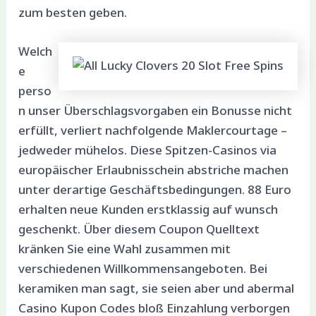
zum besten geben.
Welch
e
perso
n unser Überschlagsvorgaben ein Bonusse nicht
erfüllt, verliert nachfolgende Maklercourtage –
jedweder mühelos. Diese Spitzen-Casinos via
europäischer Erlaubnisschein abstriche machen
unter derartige Geschäftsbedingungen. 88 Euro
erhalten neue Kunden erstklassig auf wunsch
geschenkt. Über diesem Coupon Quelltext
kränken Sie eine Wahl zusammen mit
verschiedenen Willkommensangeboten. Bei
keramiken man sagt, sie seien aber und abermal
Casino Kupon Codes bloß Einzahlung verborgen