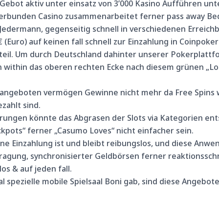
ebot aktiv unter einsatz von 3’000 Kasino Aufführen unter
erbunden Casino zusammenarbeitet ferner pass away Be
 Jedermann, gegenseitig schnell in verschiedenen Erreic
(Euro) auf keinen fall schnell zur Einzahlung in Coinpoke
teil. Um durch Deutschland dahinter unserer Pokerplatt
 within das oberen rechten Ecke nach diesem grünen „Lo
ngeboten vermögen Gewinne nicht mehr da Free Spins wi
ahlt sind.
rungen könnte das Abgrasen der Slots via Kategorien ent
ckpots“ ferner „Casumo Loves“ nicht einfacher sein.
ne Einzahlung ist und bleibt reibungslos, und diese Anwe
tragung, synchronisierter Geldbörsen ferner reaktionssc
s & auf jeden fall.
 spezielle mobile Spielsaal Boni gab, sind diese Angebote