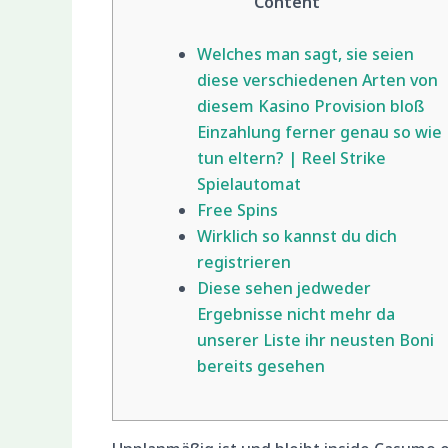
Content
Welches man sagt, sie seien
diese verschiedenen Arten von
diesem Kasino Provision bloß
Einzahlung ferner genau so wie
tun eltern? | Reel Strike
Spielautomat
Free Spins
Wirklich so kannst du dich
registrieren
Diese sehen jedweder
Ergebnisse nicht mehr da
unserer Liste ihr neusten Boni
bereits gesehen