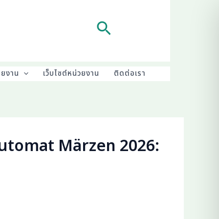
Search
ายงาน
เว็บไซต์หน่วยงาน
ติดต่อเรา
automat Märzen 2026: