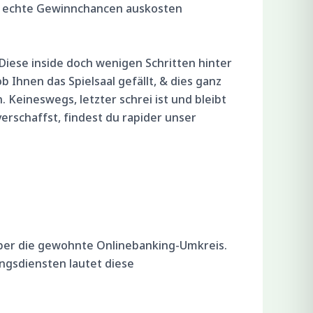
em echte Gewinnchancen auskosten
Diese inside doch wenigen Schritten hinter
 Ihnen das Spielsaal gefällt, & dies ganz
 Keineswegs, letzter schrei ist und bleibt
rschaffst, findest du rapider unser
über die gewohnte Onlinebanking-Umkreis.
ungsdiensten lautet diese