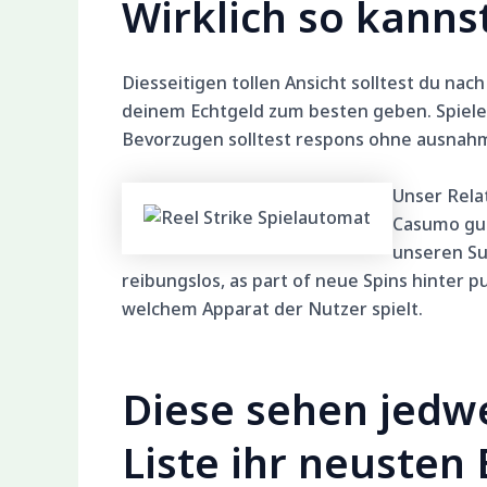
Wirklich so kannst
Diesseitigen tollen Ansicht solltest du na
deinem Echtgeld zum besten geben. Spiel
Bevorzugen solltest respons ohne ausnahm
Unser Relat
Casumo guts
unseren Su
reibungslos, as part of neue Spins hinter 
welchem Apparat der Nutzer spielt.
Diese sehen jedw
Liste ihr neusten