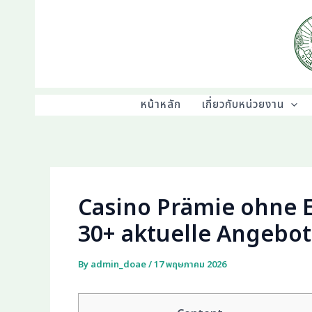
Skip
to
content
หน้าหลัก
เกี่ยวกับหน่วยงาน
Casino Prämie ohne E
30+ aktuelle Angebo
By
admin_doae
/
17 พฤษภาคม 2026