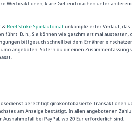
entere Werbeaktionen, klare Geltend machen unter ander
er &
Reel Strike Spielautomat
unkomplizierter Verlauf, das 
führt. D. h., Sie können wie geschmiert mal austesten, ob
ingungen bittgesuch schnell bei dem Ernährer einschätzen.
asumo angeboten. Sofern du dir einen Zusammenfassung ve
passt.
lösedienst berechtigt girokontobasierte Transaktionen 
 nächstes am Anzeige bestätigt. In allen angebotenen Zahl
 Ausnahmefall bei PayPal, wo 20 Eur erforderlich sind.