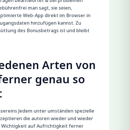
 Fragen beantwortet & bei problemen
ebührenfrei man sagt, sie seien,
optimierte Web-App direkt im Browser in
 Zugangsdaten hinzufügen kannst. Zu
hüttung des Bonusbetrags ist und bleibt
iedenen Arten von
ferner genau so
t
nsereins Jedem unter umständen spezielle
akzeptieren die autoren wieder und wieder
Wichtigkeit auf Aufrichtigkeit ferner