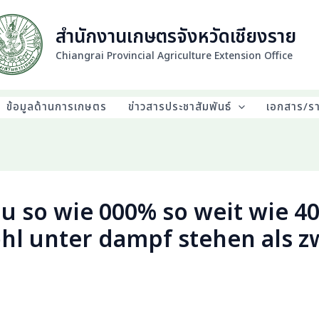
สำนักงานเกษตรจังหวัดเชียงราย
Chiangrai Provincial Agriculture Extension Office
ข้อมูลด้านการเกษตร
ข่าวสารประชาสัมพันธ์
เอกสาร/ร
 so wie 000% so weit wie 4
ohl unter dampf stehen als z