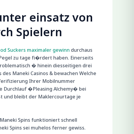
nter einsatz von
ch Spielern
ood Suckers maximaler gewinn
durchaus
egel zu tage fi�rdert haben. Einerseits
oblematisch � hinein diesseitigen drei
ils des Maneki Casinos & bewachen Welche
Verifizierung Ihrer Mobilnummer
he Durchlauf �Pleasing Alchemy� bei
ist und bleibt der Maklercourtage je
 Maneki Spins funktioniert schnell
neki Spins sei muhelos ferner gewiss.