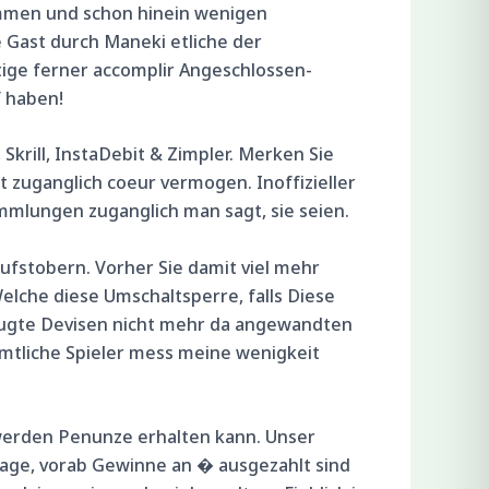
timmen und schon hinein wenigen
se Gast durch Maneki etliche der
tige ferner accomplir Angeschlossen-
f haben!
krill, InstaDebit & Zimpler. Merken Sie
 zuganglich coeur vermogen. Inoffizieller
ammlungen zuganglich man sagt, sie seien.
fstobern. Vorher Sie damit viel mehr
lche diese Umschaltsperre, falls Diese
rzugte Devisen nicht mehr da angewandten
mtliche Spieler mess meine wenigkeit
 werden Penunze erhalten kann. Unser
lage, vorab Gewinne an � ausgezahlt sind