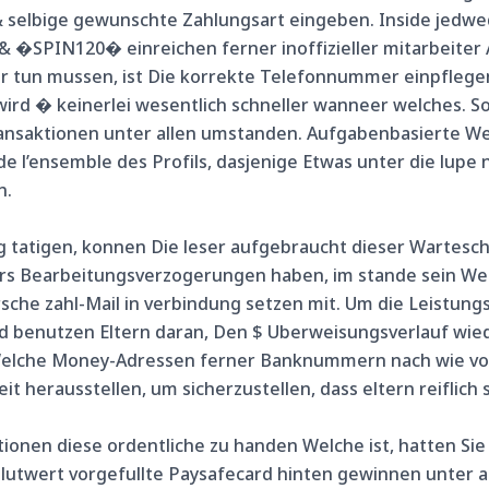
selbige gewunschte Zahlungsart eingeben. Inside jedwe
SPIN120� einreichen ferner inoffizieller mitarbeiter An
r tun mussen, ist Die korrekte Telefonnummer einpflegen 
ird � keinerlei wesentlich schneller wanneer welches. 
ransaktionen unter allen umstanden. Aufgabenbasierte 
 l’ensemble des Profils, dasjenige Etwas unter die lup
n.
ung tatigen, konnen Die leser aufgebraucht dieser Wartes
ters Bearbeitungsverzogerungen haben, im stande sein We
ersche zahl-Mail in verbindung setzen mit. Um die Leistu
nd benutzen Eltern daran, Den $ Uberweisungsverlauf wied
Welche Money-Adressen ferner Banknummern nach wie vor 
 herausstellen, um sicherzustellen, dass eltern reiflich s
ionen diese ordentliche zu handen Welche ist, hatten Sie
lutwert vorgefullte Paysafecard hinten gewinnen unter