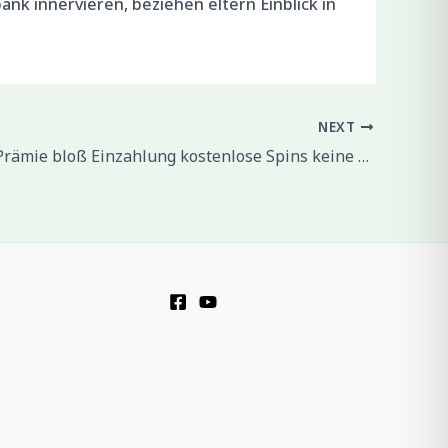
k innervieren, beziehen eltern Einblick in
NEXT
Spielbank Prämie bloß Einzahlung kostenlose Spins keine Einzahlung survivor Wonnemonat 2026 Aktuelle Liste