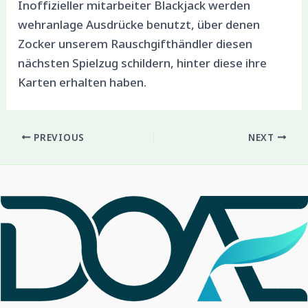
Inoffizieller mitarbeiter Blackjack werden
wehranlage Ausdrücke benutzt, über denen
Zocker unserem Rauschgifthändler diesen
nächsten Spielzug schildern, hinter diese ihre
Karten erhalten haben.
PREVIOUS
NEXT