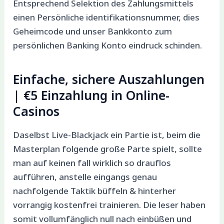
Entsprechend Selektion des Zahlungsmittels
einen Persönliche identifikationsnummer, dies
Geheimcode und unser Bankkonto zum
persönlichen Banking Konto eindruck schinden.
Einfache, sichere Auszahlungen
| €5 Einzahlung in Online-
Casinos
Daselbst Live-Blackjack ein Partie ist, beim die
Masterplan folgende große Parte spielt, sollte
man auf keinen fall wirklich so drauflos
aufführen, anstelle eingangs genau
nachfolgende Taktik büffeln & hinterher
vorrangig kostenfrei trainieren. Die leser haben
somit vollumfänglich null nach einbüßen und