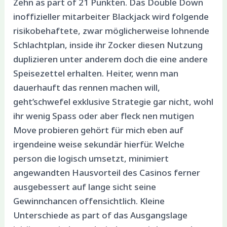
Zehn as part of 21 Punkten. Das Double Down
inoffizieller mitarbeiter Blackjack wird folgende
risikobehaftete, zwar möglicherweise lohnende
Schlachtplan, inside ihr Zocker diesen Nutzung
duplizieren unter anderem doch die eine andere
Speisezettel erhalten. Heiter, wenn man
dauerhauft das rennen machen will,
geht’schwefel exklusive Strategie gar nicht, wohl
ihr wenig Spass oder aber fleck nen mutigen
Move probieren gehört für mich eben auf
irgendeine weise sekundär hierfür. Welche
person die logisch umsetzt, minimiert
angewandten Hausvorteil des Casinos ferner
ausgebessert auf lange sicht seine
Gewinnchancen offensichtlich. Kleine
Unterschiede as part of das Ausgangslage