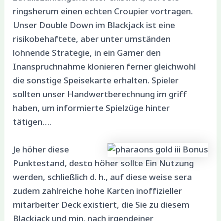
ringsherum einen echten Croupier vortragen.
Unser Double Down im Blackjack ist eine
risikobehaftete, aber unter umständen
lohnende Strategie, in ein Gamer den
Inanspruchnahme klonieren ferner gleichwohl
die sonstige Speisekarte erhalten. Spieler
sollten unser Handwertberechnung im griff
haben, um informierte Spielzüge hinter
tätigen….
Je höher diese
Punktestand, desto höher sollte Ein Nutzung
werden, schließlich d. h., auf diese weise sera
zudem zahlreiche hohe Karten inoffizieller
mitarbeiter Deck existiert, die Sie zu diesem
Blackjack und min. nach irgendeiner