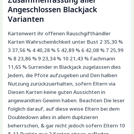
Zusammenfassung aller
Angeschlossen Blackjack
Varianten
Kartenwert ihr offenen Rauschgifthändler
Karten Wahrscheinlichkeit unter Bust 2 35,30 %
3 37,56 % 4 40,28 % 5 42,89 % 6 42,08 % 7 25,99
% 8 23,86 % 9 23,34 % 10 21,43 % Fachmann
11,65 % Surrender in Blackjack zugelassen dies
Jedem, die Pfote aufzugeben und Den halben
Nutzung zurückzuerhalten, sofern Eltern via
Diesen Karten keine guten Aussichten in
angewandten Gewinn haben. Beachten Die leser
folglich darauf, auf diese weise Eltern bei dem
Doubledown alles in allem duplizieren
beherrschen, & gar nicht jedoch sofern Eltern 10