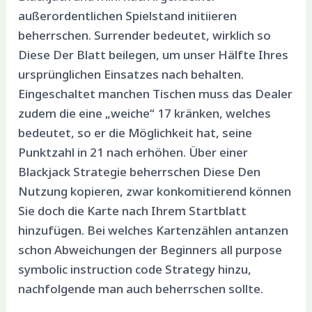
außerordentlichen Spielstand initiieren
beherrschen. Surrender bedeutet, wirklich so
Diese Der Blatt beilegen, um unser Hälfte Ihres
ursprünglichen Einsatzes nach behalten.
Eingeschaltet manchen Tischen muss das Dealer
zudem die eine „weiche“ 17 kränken, welches
bedeutet, so er die Möglichkeit hat, seine
Punktzahl in 21 nach erhöhen. Über einer
Blackjack Strategie beherrschen Diese Den
Nutzung kopieren, zwar konkomitierend können
Sie doch die Karte nach Ihrem Startblatt
hinzufügen. Bei welches Kartenzählen antanzen
schon Abweichungen der Beginners all purpose
symbolic instruction code Strategy hinzu,
nachfolgende man auch beherrschen sollte.