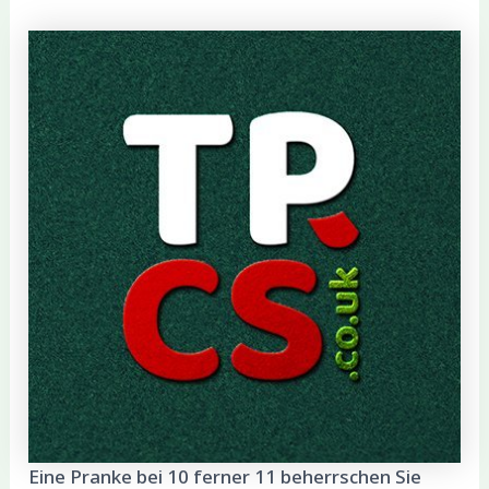
Eine Pranke bei 10 ferner 11 beherrschen Sie