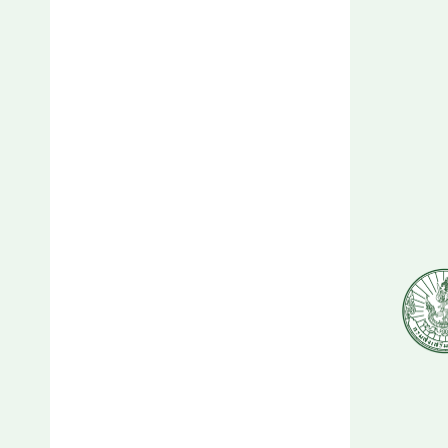
Skip
to
content