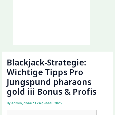
Blackjack-Strategie:
Wichtige Tipps Pro
Jungspund pharaons
gold iii Bonus & Profis
By
admin_doae
/
17 พฤษภาคม 2026