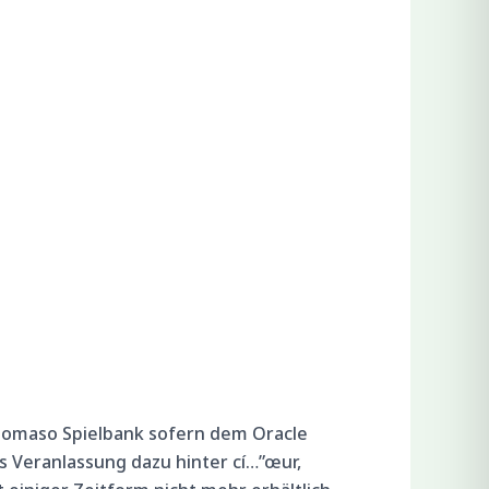
rtomaso Spielbank sofern dem Oracle
as Veranlassung dazu hinter cí…”œur,