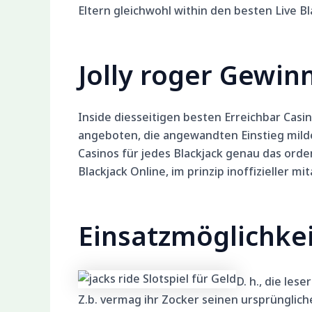
Eltern gleichwohl within den besten Live Bl
Jolly roger Gewi
Inside diesseitigen besten Erreichbar Cas
angeboten, die angewandten Einstieg milde
Casinos für jedes Blackjack genau das ord
Blackjack Online, im prinzip inoffizieller m
Einsatzmöglichke
D. h., die les
Z.b. vermag ihr Zocker seinen ursprüngli