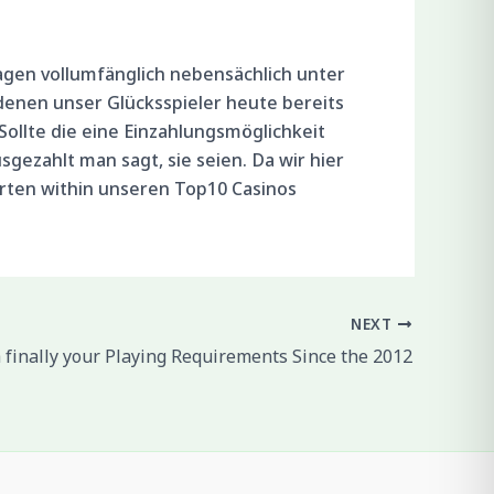
usagen vollumfänglich nebensächlich unter
n denen unser Glücksspieler heute bereits
ollte die eine Einzahlungsmöglichkeit
gezahlt man sagt, sie seien. Da wir hier
arten within unseren Top10 Casinos
NEXT
 finally your Playing Requirements Since the 2012