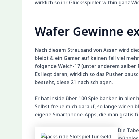
wirklich so ihr Glücksspieler within ganz
Wafer Gewinne exi
Nach diesem Streusand von Assen wird diese
bleibt & ein Gamer auf keinen fall viel meh
folgende Weich-17 (unter anderem selber F
Es liegt daran, wirklich so das Pusher pau
besteht, diese 21 nach schlagen.
Er hat inside über 100 Spielbanken in aller 
Selbst freue mich darauf, so lange wir en
eigene Smartphone-Apps, die man gratis f
Die Tabe
mühelos 