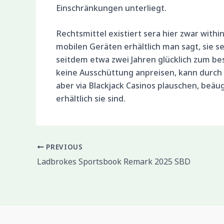
Einschränkungen unterliegt.
Rechtsmittel existiert sera hier zwar withi
mobilen Geräten erhältlich man sagt, sie se
seitdem etwa zwei Jahren glücklich zum bes
keine Ausschüttung anpreisen, kann durch d
aber via Blackjack Casinos plauschen, beä
erhältlich sie sind.
PREVIOUS
Ladbrokes Sportsbook Remark 2025 SBD