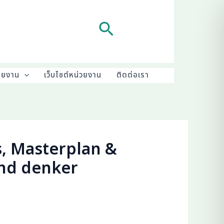
Search
ายงาน
เว็บไซต์หน่วยงาน
ติดต่อเรา
ps, Masterplan &
und denker