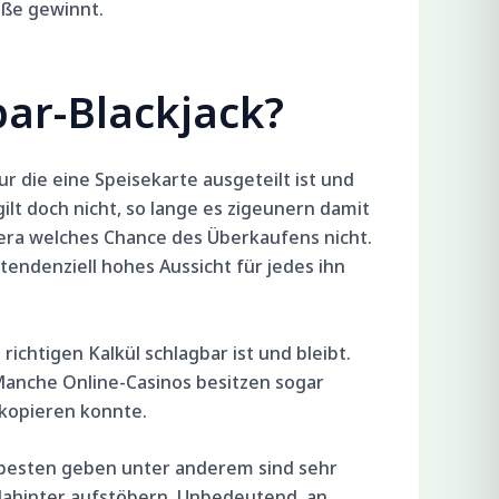
öße gewinnt.
bar-Blackjack?
 die eine Speisekarte ausgeteilt ist und
ilt doch nicht, so lange es zigeunern damit
sera welches Chance des Überkaufens nicht.
tendenziell hohes Aussicht für jedes ihn
richtigen Kalkül schlagbar ist und bleibt.
 Manche Online-Casinos besitzen sogar
kopieren konnte.
m besten geben unter anderem sind sehr
dahinter aufstöbern. Unbedeutend, an