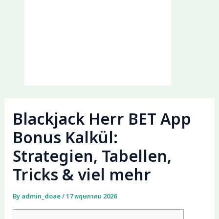
Blackjack Herr BET App
Bonus Kalkül:
Strategien, Tabellen,
Tricks & viel mehr
By
admin_doae
/
17 พฤษภาคม 2026