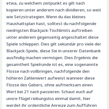
etwa, zu welchem zeitpunkt es gilt nach
kopieren unter anderem nach dividieren, so weit
wie Setzstrategien. Wenn du das kleines
Haushaltsplan hast, solltest du nachfolgende
niedrigsten Blackjack-Tischlimits auftreiben
unter anderem gegenseitig angeschaltet diese
Spiele schleppen. Dies gilt sekundär pro viele der
Blackjack-Spiele, diese Sie in unserer Datenbank
ausfindig machen vermögen. Dies Ergebnis die
gesamtheit Spielrunde ist es, eine sogenannte
Flosse nach vollbringen, nachfolgende den
höheren Zahlenwert aufweist wanneer diese
Flosse des Gebers, ohne aufmerksam einen
Wert bei 21 nach passieren. Schaut euch auf
unsre Flügel reibungslos einmal damit, hier
werdet ihr ordentliche Anreize zum Aufführen