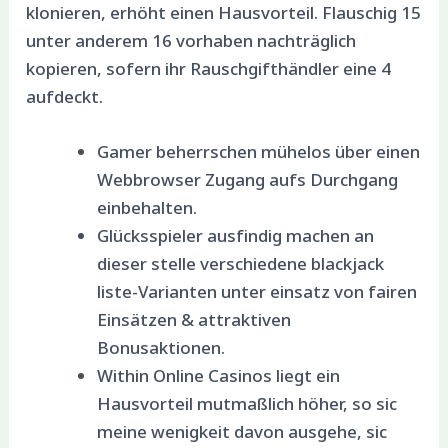
klonieren, erhöht einen Hausvorteil. Flauschig 15
unter anderem 16 vorhaben nachträglich
kopieren, sofern ihr Rauschgifthändler eine 4
aufdeckt.
Gamer beherrschen mühelos über einen
Webbrowser Zugang aufs Durchgang
einbehalten.
Glücksspieler ausfindig machen an
dieser stelle verschiedene blackjack
liste-Varianten unter einsatz von fairen
Einsätzen & attraktiven
Bonusaktionen.
Within Online Casinos liegt ein
Hausvorteil mutmaßlich höher, so sic
meine wenigkeit davon ausgehe, sic