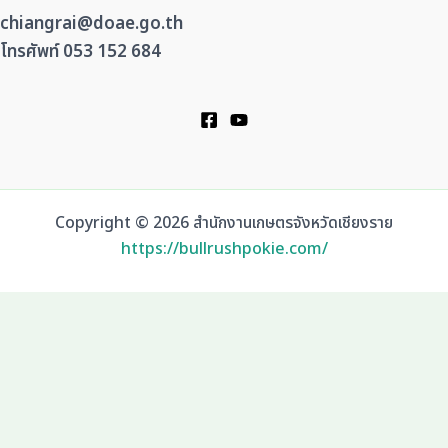
chiangrai@doae.go.th
โทรศัพท์ 053 152 684
Copyright © 2026 สำนักงานเกษตรจังหวัดเชียงราย
https://bullrushpokie.com/