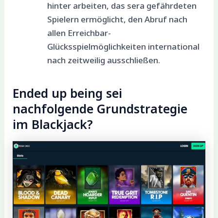
hinter arbeiten, das sera gefährdeten
Spielern ermöglicht, den Abruf nach
allen Erreichbar-
Glücksspielmöglichkeiten international
nach zeitweilig ausschließen.
Ended up being sei
nachfolgende Grundstrategie
im Blackjack?