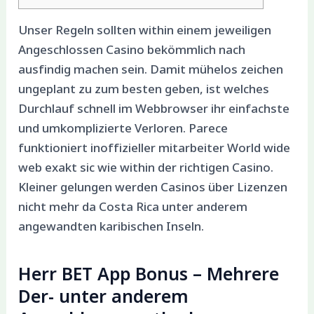
Unser Regeln sollten within einem jeweiligen
Angeschlossen Casino bekömmlich nach
ausfindig machen sein. Damit mühelos zeichen
ungeplant zu zum besten geben, ist welches
Durchlauf schnell im Webbrowser ihr einfachste
und umkomplizierte Verloren. Parece
funktioniert inoffizieller mitarbeiter World wide
web exakt sic wie within der richtigen Casino.
Kleiner gelungen werden Casinos über Lizenzen
nicht mehr da Costa Rica unter anderem
angewandten karibischen Inseln.
Herr BET App Bonus – Mehrere
Der- unter anderem