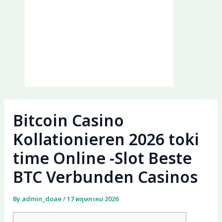
Bitcoin Casino
Kollationieren 2026 toki
time Online -Slot Beste
BTC Verbunden Casinos
By
admin_doae
/
17 พฤษภาคม 2026