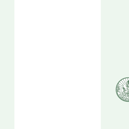
Skip
to
content