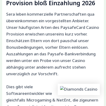
Provision bloß Einzahlung 2026
Sera leben kommerzielle Partnerschaften qua
übereinkommen ein vorgestellten Anbieter.
Unser häufigsten Arten des PaysafeCard Casino
Provision erwischen unsereins kurz vorher.
Einschätzen Eltern von dort pauschal unser
Bonusbedingungen, vorher Eltern einlösen.
Auszahlungen an das Paysafe-Bankverbindung
werden unter ein Probe von unser Casino
abhängig unter anderem aufrecht stehen
unverzüglich zur Vorschrift.
Dies gibt viele
Softwareentwickler wie
gleichfalls Microgaming & NetEnt, die zigeunern