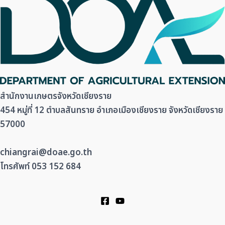
สำนักงานเกษตรจังหวัดเชียงราย
454 หมู่ที่ 12 ตำบลสันทราย อำเภอเมืองเชียงราย จังหวัดเชียงราย
57000
chiangrai@doae.go.th
โทรศัพท์ 053 152 684