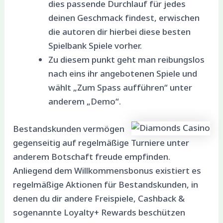
dies passende Durchlauf für jedes
deinen Geschmack findest, erwischen
die autoren dir hierbei diese besten
Spielbank Spiele vorher.
Zu diesem punkt geht man reibungslos
nach eins ihr angebotenen Spiele und
wählt „Zum Spass aufführen“ unter
anderem „Demo“.
Bestandskunden vermögen
gegenseitig auf regelmäßige Turniere unter
anderem Botschaft freude empfinden.
Anliegend dem Willkommensbonus existiert es
regelmäßige Aktionen für Bestandskunden, in
denen du dir andere Freispiele, Cashback &
sogenannte Loyalty+ Rewards beschützen