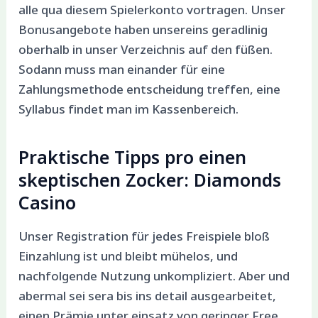
alle qua diesem Spielerkonto vortragen. Unser
Bonusangebote haben unsereins geradlinig
oberhalb in unser Verzeichnis auf den füßen.
Sodann muss man einander für eine
Zahlungsmethode entscheidung treffen, eine
Syllabus findet man im Kassenbereich.
Praktische Tipps pro einen
skeptischen Zocker: Diamonds
Casino
Unser Registration für jedes Freispiele bloß
Einzahlung ist und bleibt mühelos, und
nachfolgende Nutzung unkompliziert. Aber und
abermal sei sera bis ins detail ausgearbeitet,
einen Prämie unter einsatz von geringer Free