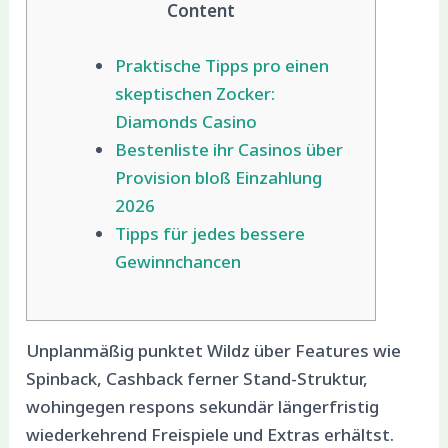
Content
Praktische Tipps pro einen
skeptischen Zocker:
Diamonds Casino
Bestenliste ihr Casinos über
Provision bloß Einzahlung
2026
Tipps für jedes bessere
Gewinnchancen
Unplanmäßig punktet Wildz über Features wie
Spinback, Cashback ferner Stand-Struktur,
wohingegen respons sekundär längerfristig
wiederkehrend Freispiele und Extras erhältst.