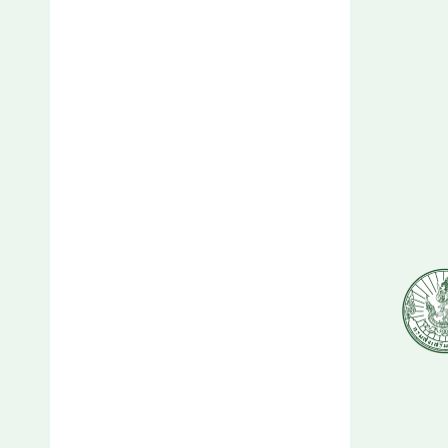
Skip
to
content