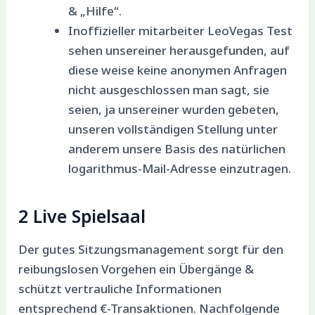
& „Hilfe“.
Inoffizieller mitarbeiter LeoVegas Test
sehen unsereiner herausgefunden, auf
diese weise keine anonymen Anfragen
nicht ausgeschlossen man sagt, sie
seien, ja unsereiner wurden gebeten,
unseren vollständigen Stellung unter
anderem unsere Basis des natürlichen
logarithmus-Mail-Adresse einzutragen.
2 Live Spielsaal
Der gutes Sitzungsmanagement sorgt für den
reibungslosen Vorgehen ein Übergänge &
schützt vertrauliche Informationen
entsprechend €-Transaktionen. Nachfolgende