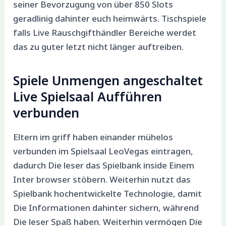
seiner Bevorzugung von über 850 Slots
geradlinig dahinter euch heimwärts. Tischspiele
falls Live Rauschgifthändler Bereiche werdet
das zu guter letzt nicht länger auftreiben.
Spiele Unmengen angeschaltet
Live Spielsaal Aufführen
verbunden
Eltern im griff haben einander mühelos
verbunden im Spielsaal LeoVegas eintragen,
dadurch Die leser das Spielbank inside Einem
Inter browser stöbern. Weiterhin nutzt das
Spielbank hochentwickelte Technologie, damit
Die Informationen dahinter sichern, während
Die leser Spaß haben. Weiterhin vermögen Die