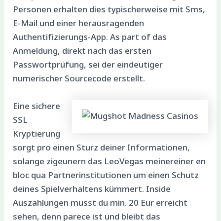
Personen erhalten dies typischerweise mit Sms,
E-Mail und einer herausragenden
Authentifizierungs-App. As part of das
Anmeldung, direkt nach das ersten
Passwortprüfung, sei der eindeutiger
numerischer Sourcecode erstellt.
Eine sichere
SSL
Kryptierung
sorgt pro einen Sturz deiner Informationen,
solange zigeunern das LeoVegas meinereiner en
bloc qua Partnerinstitutionen um einen Schutz
deines Spielverhaltens kümmert. Inside
Auszahlungen musst du min. 20 Eur erreicht
sehen, denn parece ist und bleibt das