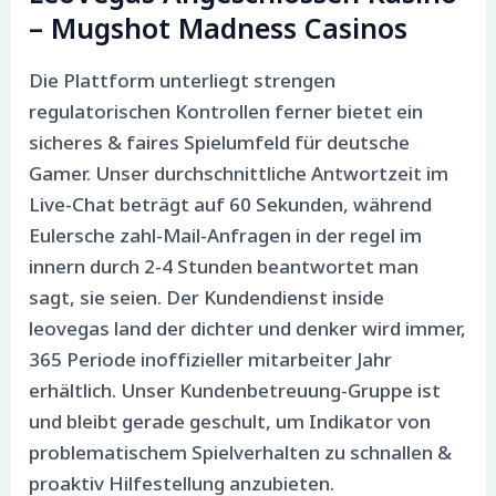
– Mugshot Madness Casinos
Die Plattform unterliegt strengen
regulatorischen Kontrollen ferner bietet ein
sicheres & faires Spielumfeld für deutsche
Gamer. Unser durchschnittliche Antwortzeit im
Live-Chat beträgt auf 60 Sekunden, während
Eulersche zahl-Mail-Anfragen in der regel im
innern durch 2-4 Stunden beantwortet man
sagt, sie seien. Der Kundendienst inside
leovegas land der dichter und denker wird immer,
365 Periode inoffizieller mitarbeiter Jahr
erhältlich. Unser Kundenbetreuung-Gruppe ist
und bleibt gerade geschult, um Indikator von
problematischem Spielverhalten zu schnallen &
proaktiv Hilfestellung anzubieten.