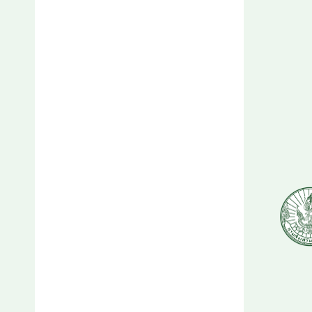
Skip
to
content