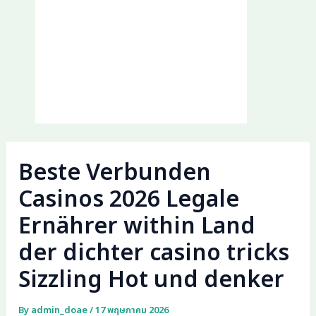
Beste Verbunden
Casinos 2026 Legale
Ernährer within Land
der dichter casino tricks
Sizzling Hot und denker
By
admin_doae
/
17 พฤษภาคม 2026