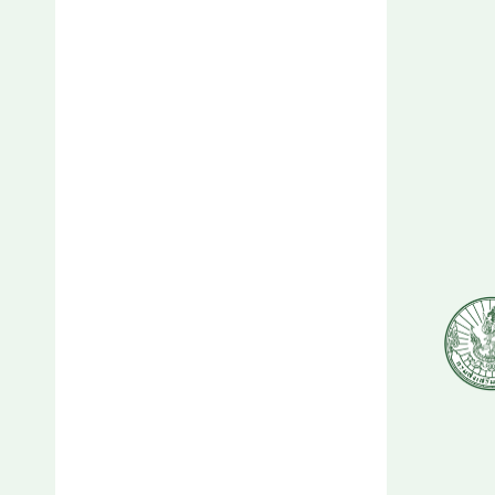
Skip
to
content