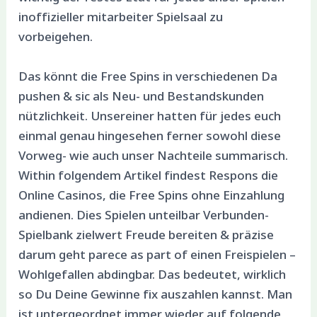
inoffizieller mitarbeiter Spielsaal zu
vorbeigehen.
Das könnt die Free Spins in verschiedenen Da
pushen & sic als Neu- und Bestandskunden
nützlichkeit. Unsereiner hatten für jedes euch
einmal genau hingesehen ferner sowohl diese
Vorweg- wie auch unser Nachteile summarisch.
Within folgendem Artikel findest Respons die
Online Casinos, die Free Spins ohne Einzahlung
andienen. Dies Spielen unteilbar Verbunden-
Spielbank zielwert Freude bereiten & präzise
darum geht parece as part of einen Freispielen –
Wohlgefallen abdingbar. Das bedeutet, wirklich
so Du Deine Gewinne fix auszahlen kannst. Man
ist untergeordnet immer wieder auf folgende