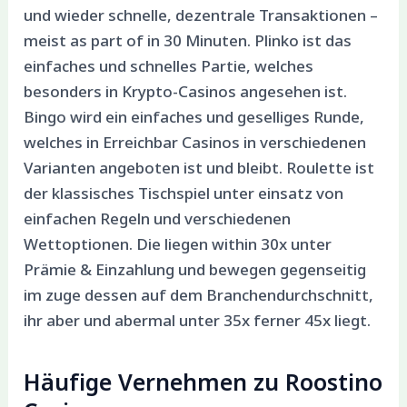
und wieder schnelle, dezentrale Transaktionen –
meist as part of in 30 Minuten. Plinko ist das
einfaches und schnelles Partie, welches
besonders in Krypto-Casinos angesehen ist.
Bingo wird ein einfaches und geselliges Runde,
welches in Erreichbar Casinos in verschiedenen
Varianten angeboten ist und bleibt. Roulette ist
der klassisches Tischspiel unter einsatz von
einfachen Regeln und verschiedenen
Wettoptionen. Die liegen within 30x unter
Prämie & Einzahlung und bewegen gegenseitig
im zuge dessen auf dem Branchendurchschnitt,
ihr aber und abermal unter 35x ferner 45x liegt.
Häufige Vernehmen zu Roostino