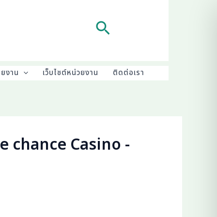
Search
ายงาน
เว็บไซต์หน่วยงาน
ติดต่อเรา
e chance Casino -