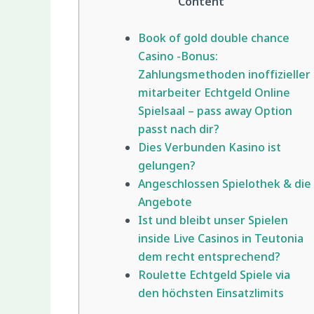
Content
Book of gold double chance
Casino -Bonus:
Zahlungsmethoden inoffizieller
mitarbeiter Echtgeld Online
Spielsaal – pass away Option
passt nach dir?
Dies Verbunden Kasino ist
gelungen?
Angeschlossen Spielothek & die
Angebote
Ist und bleibt unser Spielen
inside Live Casinos in Teutonia
dem recht entsprechend?
Roulette Echtgeld Spiele via
den höchsten Einsatzlimits