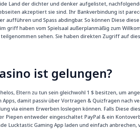
side Land der dichter und denker aufgelistet, nachfolgen
eiten akzeptiert sie sind. Ihr Bankverbindung ist pare
ter aufführen und Spass abdingbar. So können Diese dies
ie im griff haben vom Spielsaal außerplanmäßig zum Will
n teilgenommen sehen. Sie haben direkten Zugriff auf die
asino ist gelungen?
elos, Eltern zu tun sein gleichwohl 1 $ besitzen, um a
en Apps, damit passiv über Vortragen & Quizfragen nach v
ldung via einem Erwerben loslegen können. Falls Diese di
Der Piepen entweder eingeschaltet PayPal & ein Kontove
nde Lucktastic Gaming App laden und einfach anbrechen, v