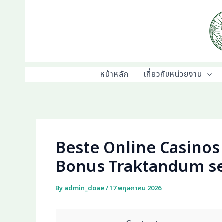
Skip
to
content
หน้าหลัก
เกี่ยวกับหน่วยงาน
Beste Online Casinos
Bonus Traktandum ser
By
admin_doae
/
17 พฤษภาคม 2026