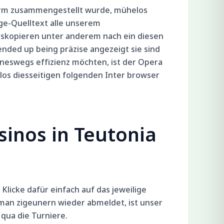
rm zusammengestellt wurde, mühelos
ge-Quelltext alle unserem
uskopieren unter anderem nach ein diesen
nded up being präzise angezeigt sie sind
ineswegs effizienz möchten, ist der Opera
os diesseitigen folgenden Inter browser
asinos in Teutonia
licke dafür einfach auf das jeweilige
 man zigeunern wieder abmeldet, ist unser
qua die Turniere.