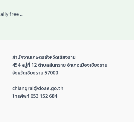
Trendy Fruits Position Enjoy Cats video games Totally free Playtech Game On the internet
สำนักงานเกษตรจังหวัดเชียงราย
454 หมู่ที่ 12 ตำบลสันทราย อำเภอเมืองเชียงราย
จังหวัดเชียงราย 57000
chiangrai@doae.go.th
โทรศัพท์ 053 152 684