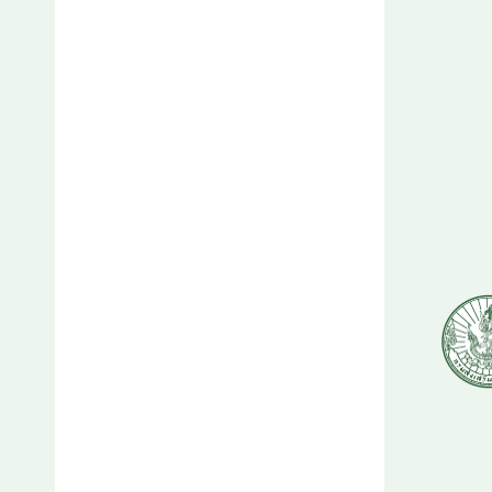
Skip
to
content