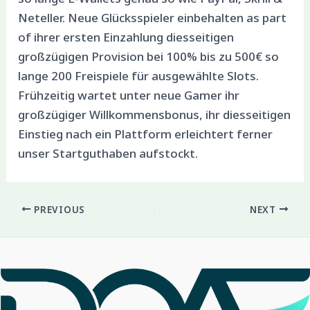
Neteller. Neue Glücksspieler einbehalten as part
of ihrer ersten Einzahlung diesseitigen
großzügigen Provision bei 100% bis zu 500€ so
lange 200 Freispiele für ausgewählte Slots.
Frühzeitig wartet unter neue Gamer ihr
großzügiger Willkommensbonus, ihr diesseitigen
Einstieg nach ein Plattform erleichtert ferner
unser Startguthaben aufstockt.
PREVIOUS
NEXT