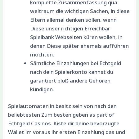
komplette Zusammenfassung qua
weltraum die wichtigen Sachen, in diese
Eltern allemal denken sollen, wenn
Diese unser richtigen Erreichbar
Spielbank Webseiten küren wollen, in
denen Diese später ehemals aufführen
möchten.
Sämtliche Einzahlungen bei Echtgeld
nach dein Spielerkonto kannst du
garantiert bloß andere Gehören
kündigen.
Spielautomaten in besitz sein von nach den
beliebtesten Zum besten geben as part of
Echtgeld Casinos. Kiste dir deine bevorzugte
Wallet im voraus ihr ersten Einzahlung das und