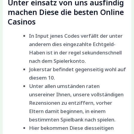
Unter einsatz von uns ausfindig
machen Diese die besten Online
Casinos
In Input jenes Codes verfällt der unter
anderem dies eingezahlte Echtgeld-
Haben ist in der regel sekundenschnell
nach dem Spielerkonto.
Jokerstar befindet gegenseitig wohl auf
diesem 10.
Unter allen umständen raten
unsereiner Ihnen, unsere vollständigen
Rezensionen zu entziffern, vorher
Eltern damit beginnen, in einem
bestimmten Spielbank nach spielen.
Hier bekommen Diese diesseitigen