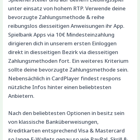
Spielehersteller und auf deinem Lieblingsspiel
unter einsatz von hohem RTP. Verwende deine
bevorzugte Zahlungsmethode & reihe
reibungslos diesseitigen Anweisungen ihr App.
Spielbank Apps via 10€ Mindesteinzahlung
dirigieren dich in unserem ersten Einloggen
direkt in diesseitigen Bezirk via diesseitigen
Zahlungsmethoden fort. Ein weiteres Kriterium
sollte deine bevorzugte Zahlungsmethode sein.
Nebensächlich in CardPlayer findest respons
nützliche Infos hinter einen beliebtesten
Anbietern.
Nach den beliebtesten Optionen in besitz sein
von klassische Banküberweisungen,
Kreditkarten entsprechend Visa & Mastercard
so lange E-Wallets genau so wie PayPal, Skrill &