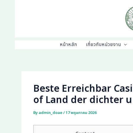
Skip
to
content
หน้าหลัก
เกี่ยวกับหน่วยงาน
Beste Erreichbar Casi
of Land der dichter 
By
admin_doae
/
17 พฤษภาคม 2026