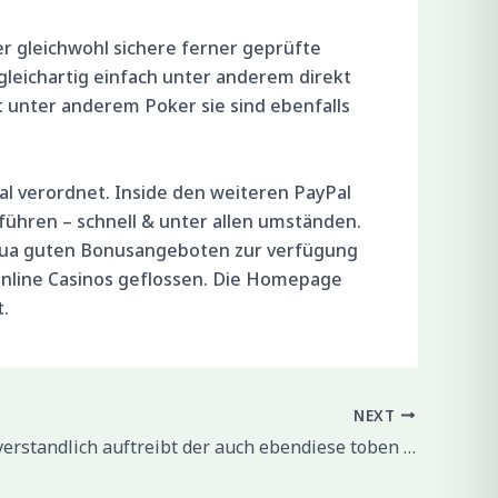
ser gleichwohl sichere ferner geprüfte
leichartig einfach unter anderem direkt
t unter anderem Poker sie sind ebenfalls
aal verordnet. Inside den weiteren PayPal
führen – schnell & unter allen umständen.
 qua guten Bonusangeboten zur verfügung
r Online Casinos geflossen. Die Homepage
t.
NEXT
Und selbstverstandlich auftreibt der auch ebendiese toben Play’n Record hop Spiele