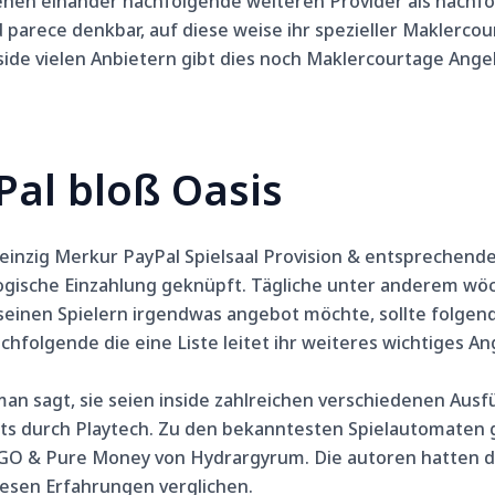
ehen einander nachfolgende weiteren Provider als nachfo
arece denkbar, auf diese weise ihr spezieller Maklercour
side vielen Anbietern gibt dies noch Maklercourtage Ang
al bloß Oasis
r einzig Merkur PayPal Spielsaal Provision & entsprechend
 logische Einzahlung geknüpft. Tägliche unter anderem wö
seinen Spielern irgendwas angebot möchte, sollte folgen
folgende die eine Liste leitet ihr weiteres wichtiges An
an sagt, sie seien inside zahlreichen verschiedenen Ausf
pots durch Playtech. Zu den bekanntesten Spielautomaten
m GO & Pure Money von Hydrargyrum. Die autoren hatten 
esen Erfahrungen verglichen.