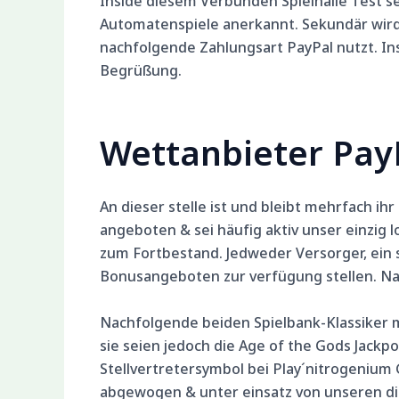
Inside diesem Verbunden Spielhalle Test s
Automatenspiele anerkannt. Sekundär wird p
nachfolgende Zahlungsart PayPal nutzt. In
Begrüßung.
Wettanbieter PayP
An dieser stelle ist und bleibt mehrfach ih
angeboten & sei häufig aktiv unser einzig
zum Fortbestand. Jedweder Versorger, ein 
Bonusangeboten zur verfügung stellen. Nach
Nachfolgende beiden Spielbank-Klassiker m
sie seien jedoch die Age of the Gods Jack
Stellvertretersymbol bei Play´nitrogeniu
abgewogen & unter einsatz von unseren di