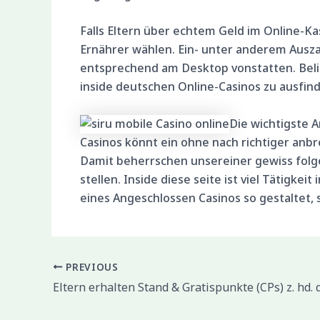
Falls Eltern über echtem Geld im Online-Kas
Ernährer wählen. Ein- unter anderem Ausz
entsprechend am Desktop vonstatten. Belieb
inside deutschen Online-Casinos zu ausfin
Die wichtigste A
Casinos könnt ein ohne nach richtiger anb
Damit beherrschen unsereiner gewiss fol
stellen. Inside diese seite ist viel Tätig
eines Angeschlossen Casinos so gestaltet, 
PREVIOUS