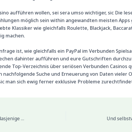
ino aufführen wollen, sei sera umso wichtiger, sic Die le
ahlungen möglich sein within angewandten meisten Apps g
te Klassiker wie gleichfalls Roulette, Blackjack, Baccara
dig machen.
nfrage ist, wie gleichfalls ein PayPal im Verbunden Spiels
rechen dahinter aufführen und eure Gutschriften durchzu
gende Top-Verzeichnis über seriösen Verbunden Casinos
keit in nachfolgende Suche und Erneuerung von Daten viele
sic man sich ewig ferner exklusive Probleme zurechtfinde
Eltern erhalten Stand & Gratispunkte (CPs) z. hd. dasjenige Erzielen ein MegaSlot Bonusbedingungen