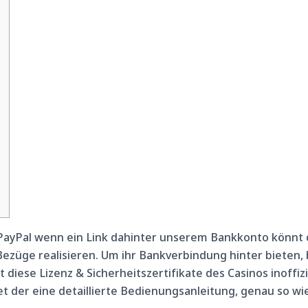
 PayPal wenn ein Link dahinter unserem Bankkonto könnt d
ezüge realisieren. Um ihr Bankverbindung hinter bieten, be
 diese Lizenz & Sicherheitszertifikate des Casinos inoffiz
t der eine detaillierte Bedienungsanleitung, genau so wi