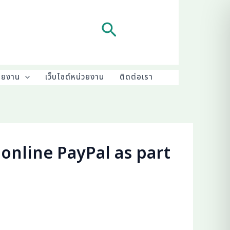
Search
ายงาน
เว็บไซต์หน่วยงาน
ติดต่อเรา
online PayPal as part