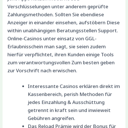
Verschlüsselungen unter anderem geprüfte
Zahlungsmethoden. Sollten Sie ebendiese
Anzeiger in einander einsehen, aufstöbern Diese
within unabhängigen Beratungsstellen Support.
Online-Casinos unter einsatz von GGL-
Erlaubnisschein man sagt, sie seien zudem
hierfür verpflichtet, ihren Kunden einige Tools
zum verantwortungsvollen Zum besten geben
zur Vorschrift nach erwischen.
Interessante Casinos erklären direkt im
Kassenbereich, perish Methoden für
jedes Einzahlung & Ausschüttung
getrennt in kraft sein und inwieweit
Gebühren angreifen.
Das Reload Prämie wird der Bonus für