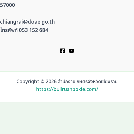
57000
chiangrai@doae.go.th
โทรศัพท์ 053 152 684
Copyright © 2026 สำนักงานเกษตรจังหวัดเชียงราย
https://bullrushpokie.com/