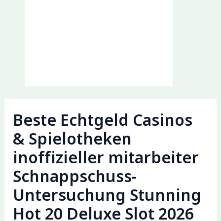
Beste Echtgeld Casinos
& Spielotheken
inoffizieller mitarbeiter
Schnappschuss-
Untersuchung Stunning
Hot 20 Deluxe Slot 2026