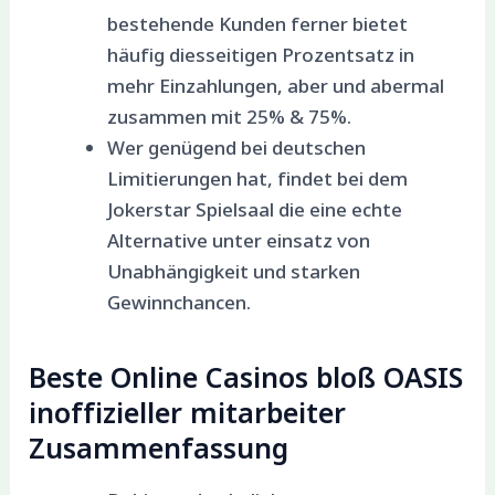
bestehende Kunden ferner bietet
häufig diesseitigen Prozentsatz in
mehr Einzahlungen, aber und abermal
zusammen mit 25% & 75%.
Wer genügend bei deutschen
Limitierungen hat, findet bei dem
Jokerstar Spielsaal die eine echte
Alternative unter einsatz von
Unabhängigkeit und starken
Gewinnchancen.
Beste Online Casinos bloß OASIS
inoffizieller mitarbeiter
Zusammenfassung