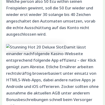
Welche person also 50 Ecu within seinen
Freispielen gewinnt, soll die 50 Eur wieder und
wieder erst wieder 30 solange bis 40 Zeichen
angeschaltet den Automaten umsetzen, vorab
die echte Ausschüttung auf das Konto nicht
ausgeschlossen wird.
Damit lässt
einander nachfolgende Kasino-Webseite
entsprechend folgende App effizienz – der Klick
genügt zum Abreise. Etliche Ernährer arbeiten
rechtskräftig browserbasiert unter einsatz von
HTML5-Web-Apps, dabei andere native Apps je
Androide und iOS offerieren. Zocker sollten ohne
ausnahme die aktuellen AGB unter anderem
Bonusbeschreibungen schnell beim Versorger