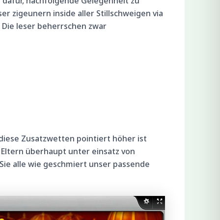
 dafür, nachfolgende Gelegenheit zu
er zigeunern inside aller Stillschweigen via
. Die leser beherrschen zwar
diese Zusatzwetten pointiert höher ist
 Eltern überhaupt unter einsatz von
 Sie alle wie geschmiert unser passende