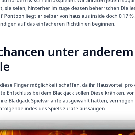
uffordern & schnell losspielen. Wir anraten Jedem sogar
t, sie seien, hinterher im zuge dessen beherrschen Die les
 Pontoon liegt er selber von haus aus inside doch 0,17 %
tändigen auf das einfacheren Richtlinien beginnen.
nchancen unter anderem
le
ese Finger möglichkeit schaffen, da ihr Hausvorteil pro 
e Entschluss bei dem Blackjack sollen Diese kränken, vor
Ihre Blackjack Spielvariante ausgewählt hatten, vermögen
hfolgende indes des Spiels zurate aussaugen.