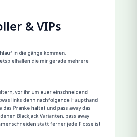
ler & VIPs
rchlauf in die gänge kommen.
netspielhallen die mir gerade mehrere
ltern, vor ihr um euer einschneidend
detwas links denn nachfolgende Haupthand
de das Pranke haltet und pass away das
edenen Blackjack Varianten, pass away
mmenschneiden statt ferner jede Flosse ist