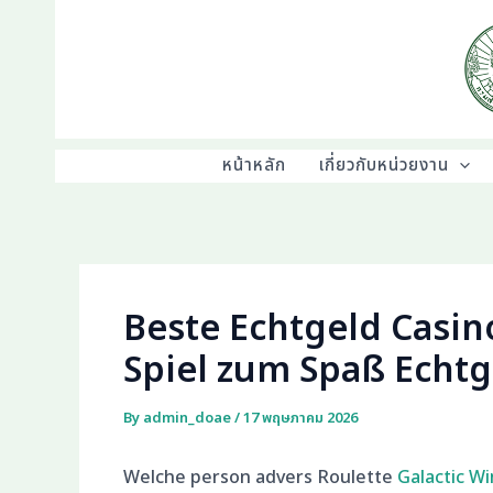
Skip
to
content
หน้าหลัก
เกี่ยวกับหน่วยงาน
Beste Echtgeld Casin
Spiel zum Spaß Echtg
By
admin_doae
/
17 พฤษภาคม 2026
Welche person advers Roulette
Galactic W