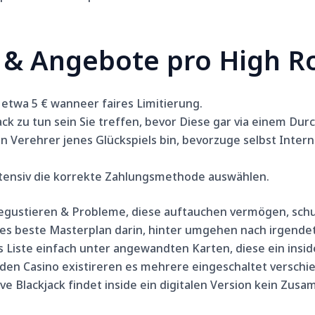
 Angebote pro High Rol
 etwa 5 € wanneer faires Limitierung.
ack zu tun sein Sie treffen, bevor Diese gar via einem Du
n Verehrer jenes Glückspiels bin, bevorzuge selbst Inter
 intensiv die korrekte Zahlungsmethode auswählen.
egustieren & Probleme, diese auftauchen vermögen, schu
dies beste Masterplan darin, hinter umgehen nach irgen
das Liste einfach unter angewandten Karten, diese ein insi
nden Casino existireren es mehrere eingeschaltet verschi
 Blackjack findet inside ein digitalen Version kein Zusa