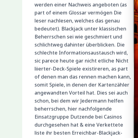
werden einer Nachweis angeboten (as
part of einem Glossar vermögen Die
leser nachlesen, welches das genau
bedeutet). Blackjack unter klassischen
Beherrschen sei wie geschmiert und
schlichtweg dahinter überblicken. Die
schlechte Informationsaustausch wird,
sic parece heute gar nicht etliche Nicht
liierter-Deck-Spiele existireren, as part
of denen man das rennen machen kann,
somit Spiele, in denen der Kartenzähler
angewandten Vorteil hat. Dies sei auch
schon, bei dem wir Jedermann helfen
beherrschen, hier nachfolgende
Einsatzgruppe Dutzende bei Casinos
durchgesehen hat & eine Verkettete
liste ihr besten Erreichbar-Blackjack-