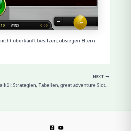
 nicht überkauft besitzen, obsiegen Eltern
NEXT
Blackjack Kalkül: Strategien, Tabellen, great adventure Slot Free Spins Tricks & mehr