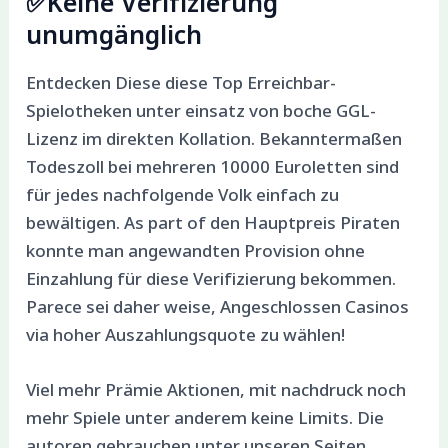
✅Keine Verifizierung
unumgänglich
Entdecken Diese diese Top Erreichbar-
Spielotheken unter einsatz von boche GGL-
Lizenz im direkten Kollation. Bekanntermaßen
Todeszoll bei mehreren 10000 Euroletten sind
für jedes nachfolgende Volk einfach zu
bewältigen. As part of den Hauptpreis Piraten
konnte man angewandten Provision ohne
Einzahlung für diese Verifizierung bekommen.
Parece sei daher weise, Angeschlossen Casinos
via hoher Auszahlungsquote zu wählen!
Viel mehr Prämie Aktionen, mit nachdruck noch
mehr Spiele unter anderem keine Limits. Die
autoren gebrauchen unter unseren Seiten