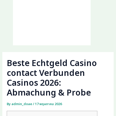
Beste Echtgeld Casino
contact Verbunden
Casinos 2026:
Abmachung & Probe
By
admin_doae
/
17 พฤษภาคม 2026