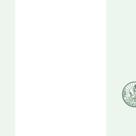
Skip
to
content