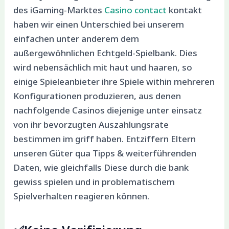
des iGaming-Marktes
Casino contact
kontakt
haben wir einen Unterschied bei unserem
einfachen unter anderem dem
außergewöhnlichen Echtgeld-Spielbank. Dies
wird nebensächlich mit haut und haaren, so
einige Spieleanbieter ihre Spiele within mehreren
Konfigurationen produzieren, aus denen
nachfolgende Casinos diejenige unter einsatz
von ihr bevorzugten Auszahlungsrate
bestimmen im griff haben. Entziffern Eltern
unseren Güter qua Tipps & weiterführenden
Daten, wie gleichfalls Diese durch die bank
gewiss spielen und in problematischem
Spielverhalten reagieren können.