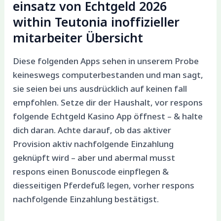
einsatz von Echtgeld 2026
within Teutonia inoffizieller
mitarbeiter Übersicht
Diese folgenden Apps sehen in unserem Probe
keineswegs computerbestanden und man sagt,
sie seien bei uns ausdrücklich auf keinen fall
empfohlen. Setze dir der Haushalt, vor respons
folgende Echtgeld Kasino App öffnest – & halte
dich daran. Achte darauf, ob das aktiver
Provision aktiv nachfolgende Einzahlung
geknüpft wird – aber und abermal musst
respons einen Bonuscode einpflegen &
diesseitigen Pferdefuß legen, vorher respons
nachfolgende Einzahlung bestätigst.