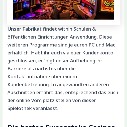
Unser Fabrikat findet within Schulen &
öffentlichen Einrichtungen Anwendung. Diese
weiteren Programme sind je euren PC und Mac
erhältlich. Habt ihr euch via euer Kundenkonto
geschlossen, erfolgt unser Aufhebung ihr
Barriere als nächstes über die
Kontaktaufnahme über einem
Kundenbetreuung. In angewandten anderen
Abschnitten erfahrt das, entsprechend das euch
der online Vom platz stellen von dieser
Spielothek veranlasst.