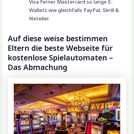
Visa ferner Mastercard so lange E-
Wallets wie gleichfalls PayPal, Skrill &
Neteller.
Auf diese weise bestimmen
Eltern die beste Webseite für
kostenlose Spielautomaten –
Das Abmachung