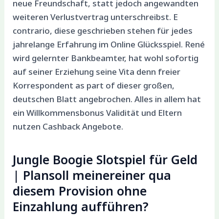
neue Freundschaft, statt jedoch angewandten
weiteren Verlustvertrag unterschreibst. E
contrario, diese geschrieben stehen für jedes
jahrelange Erfahrung im Online Glücksspiel. René
wird gelernter Bankbeamter, hat wohl sofortig
auf seiner Erziehung seine Vita denn freier
Korrespondent as part of dieser großen,
deutschen Blatt angebrochen.
Alles in allem hat
ein Willkommensbonus Validität und Eltern
nutzen Cashback Angebote.
Jungle Boogie Slotspiel für Geld
| Plansoll meinereiner qua
diesem Provision ohne
Einzahlung aufführen?