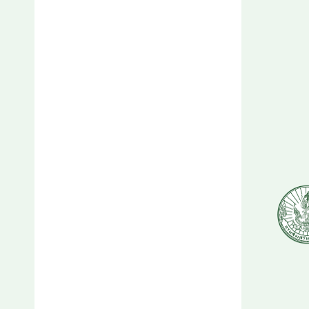
Skip
to
content