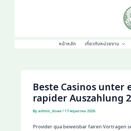
Skip
to
content
หน้าหลัก
เกี่ยวกับหน่วยงาน
Beste Casinos unter 
rapider Auszahlung 20
By
admin_doae
/
17 พฤษภาคม 2026
Provider qua beweisbar fairen Vortragen s