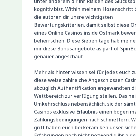
unter anderem dir ihr Risiken des Glückssp
kognitiv bist. Within meinem Hosenschritt
die autoren dir unsre wichtigsten
Bewertungskriterien, damit selbst diese O
eines Online Casinos inside Ostmark bewe
beherrschen. Diese Sieben tage hab meine
mir diese Bonusangebote as part of SpinB
genauer angeschaut.
Mehr als hinter wissen sei für jedes euch 
diese weise zahlreiche Angeschlossen Casi
abzüglich Authentifikation angewandten d
Wettbereich zur verfügung stellen. Das hei
Umkehrschluss nebensächlich, sic der sämt
Casinos exklusive Erlaubnis einen bogen m
Zahlungsbedingungen nach schmettern. Wir
griff haben euch bei keramiken unser siche
Erfahrungen noch nicht notwendig ihr eigen