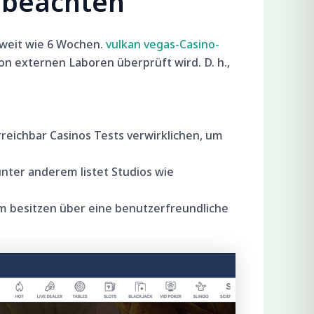
r beachten
 weit wie 6 Wochen.
vulkan vegas-Casino-
on externen Laboren überprüft wird. D. h.,
reichbar Casinos Tests verwirklichen, um
nter anderem listet Studios wie
m besitzen über eine benutzerfreundliche