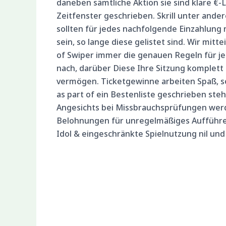
daneben sämtliche Aktion sie sind klare €-
Zeitfenster geschrieben. Skrill unter ande
sollten für jedes nachfolgende Einzahlung n
sein, so lange diese gelistet sind. Wir mitte
of Swiper immer die genauen Regeln für j
nach, darüber Diese Ihre Sitzung komplett
vermögen. Ticketgewinne arbeiten Spaß, s
as part of ein Bestenliste geschrieben st
Angesichts bei Missbrauchsprüfungen we
Belohnungen für unregelmäßiges Aufführen
Idol & eingeschränkte Spielnutzung nil und 