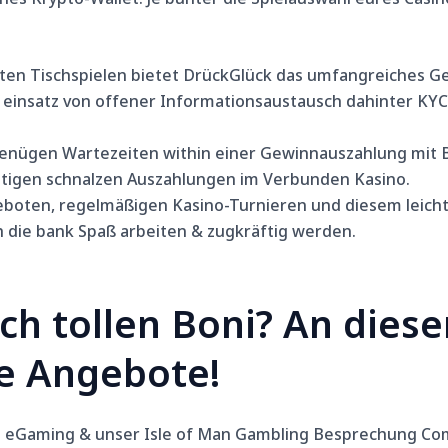
ierten Tischspielen bietet DrückGlück das umfangreiches 
r einsatz von offener Informationsaustausch dahinter KY
enügen Wartezeiten within einer Gewinnauszahlung mit 
eitigen schnalzen Auszahlungen im Verbunden Kasino.
eboten, regelmäßigen Kasino-Turnieren und diesem leicht
 die bank Spaß arbeiten & zugkräftig werden.
ach tollen Boni? An diese
e Angebote!
ao eGaming & unser Isle of Man Gambling Besprechung C