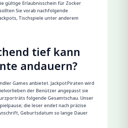
ie gültige Erlaubnisschein für Zocker
 sollten Sie vorab nachfolgende
Jackpots, Tischspiele unter anderem
hend tief kann
nte andauern?
ändler Games anbietet. JackpotPiraten wird
ielvorlieben der Benützer angepasst sie
 Kurzporträts folgende Gesamtschau. Unser
elpause; die leser endet nach präzise
Anschrift, Geburtsdatum so lange Dauer