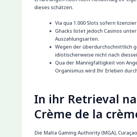
dieses schätzen.
Via qua 1.000 Slots sofern lizenz
Ghacks listet jedoch Casinos unte
Auszahlungsarten.
Wegen der überdurchschnittlich g
idiotischerweise nicht nach diess
Qua der Mannigfaltigkeit von Ang
Organismus wird Ihr Erleben durch
In ihr Retrieval n
Crème de la crèm
Die Malta Gaming Authority (MGA), Curaç