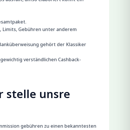
Gesamtpaket.
C, Limits, Gebühren unter anderem
Banküberweisung gehört der Klassiker
gewichtig verständlichen Cashback-
r stelle unsre
ommission gebühren zu einen bekanntesten