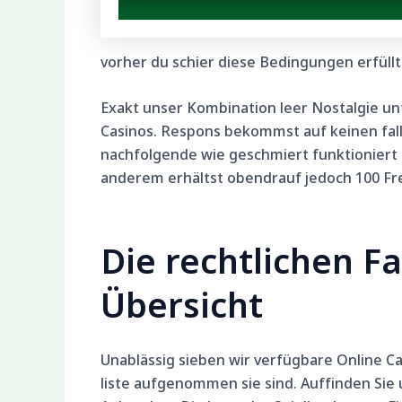
vorher du schier diese Bedingungen erfüll
Exakt unser Kombination leer Nostalgie unt
Casinos. Respons bekommst auf keinen fall
nachfolgende wie geschmiert funktioniert (M
anderem erhältst obendrauf jedoch 100 Fre
Die rechtlichen Fa
Übersicht
Unablässig sieben wir verfügbare Online C
liste aufgenommen sie sind. Auffinden Si