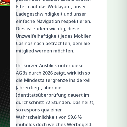
Eltern auf das Weblayout, unser
Ladegeschwindigkeit und unser
einfache Navigation respektieren.
Dies ist zudem wichtig, diese
Unzweifelhaftigkeit jedes Mobilen
Casinos nach betrachten, dem Sie
mitglied werden möchten.
Ihr kurzer Ausblick unter diese
AGBs durch 2026 zeigt, wirklich so
die Mindestaltergrenze inside xviii
Jahren liegt, aber die
Identitätsüberprüfung dauert im
durchschnitt 72 Stunden. Das heißt,
so respons qua einer
Wahrscheinlichkeit von 99,6 %
mühelos doch welches Werbegeld