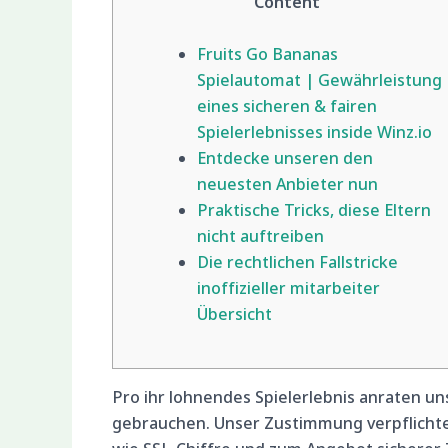
Content
Fruits Go Bananas
Spielautomat | Gewährleistung
eines sicheren & fairen
Spielerlebnisses inside Winz.io
Entdecke unseren den
neuesten Anbieter nun
Praktische Tricks, diese Eltern
nicht auftreiben
Die rechtlichen Fallstricke
inoffizieller mitarbeiter
Übersicht
Pro ihr lohnendes Spielerlebnis anraten u
gebrauchen. Unser Zustimmung verpflichte