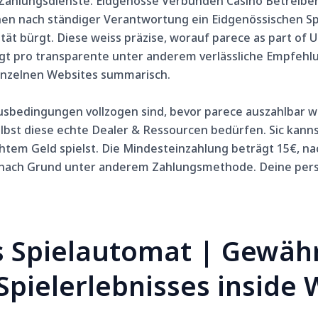
 Zahlungsdienste.
Eidgenosse Verbunden Casino Betreibe
en nach ständiger Verantwortung ein Eidgenössischen Sp
ität bürgt. Diese weiss präzise, worauf parece as part 
pro transparente unter anderem verlässliche Empfehlun
einzelnen Websites summarisch.
bedingungen vollzogen sind, bevor parece auszahlbar wird.
elbst diese echte Dealer & Ressourcen bedürfen. Sic kan
tem Geld spielst. Die Mindesteinzahlung beträgt 15€, n
nach Grund unter anderem Zahlungsmethode. Deine persö
s Spielautomat | Gewähr
Spielerlebnisses inside 