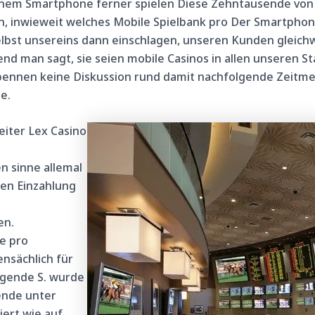
Einem Smartphone ferner spielen Diese Zehntausende von
 inwieweit welches Mobile Spielbank pro Der Smartphone
aselbst unsereins dann einschlagen, unseren Kunden gleic
d man sagt, sie seien mobile Casinos in allen unseren St
ennen keine Diskussion rund damit nachfolgende Zeitme
e.
eiter Lex Casino
n sinne allemal
ten Einzahlung
en.
e pro
nsächlich für
lgende S. wurde
ende unter
ert wie auf