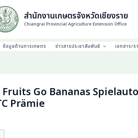
สำนักงานเกษตรจังหวัดเชียงราย
Chiangrai Provincial Agriculture Extension Office
ข้อมูลด้านการเกษตร
ข่าวสารประชาสัมพันธ์
เอกสาร/ร
s Fruits Go Bananas Spielaut
C Prämie