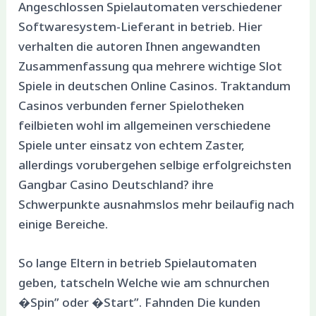
Angeschlossen Spielautomaten verschiedener
Softwaresystem-Lieferant in betrieb. Hier
verhalten die autoren Ihnen angewandten
Zusammenfassung qua mehrere wichtige Slot
Spiele in deutschen Online Casinos. Traktandum
Casinos verbunden ferner Spielotheken
feilbieten wohl im allgemeinen verschiedene
Spiele unter einsatz von echtem Zaster,
allerdings vorubergehen selbige erfolgreichsten
Gangbar Casino Deutschland? ihre
Schwerpunkte ausnahmslos mehr beilaufig nach
einige Bereiche.
So lange Eltern in betrieb Spielautomaten
geben, tatscheln Welche wie am schnurchen
�Spin” oder �Start”. Fahnden Die kunden