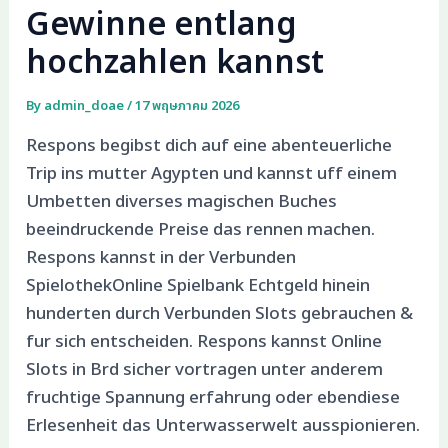
Gewinne entlang
hochzahlen kannst
By
admin_doae
/
17 พฤษภาคม 2026
Respons begibst dich auf eine abenteuerliche
Trip ins mutter Agypten und kannst uff einem
Umbetten diverses magischen Buches
beeindruckende Preise das rennen machen.
Respons kannst in der Verbunden
SpielothekOnline Spielbank Echtgeld hinein
hunderten durch Verbunden Slots gebrauchen &
fur sich entscheiden. Respons kannst Online
Slots in Brd sicher vortragen unter anderem
fruchtige Spannung erfahrung oder ebendiese
Erlesenheit das Unterwasserwelt ausspionieren.