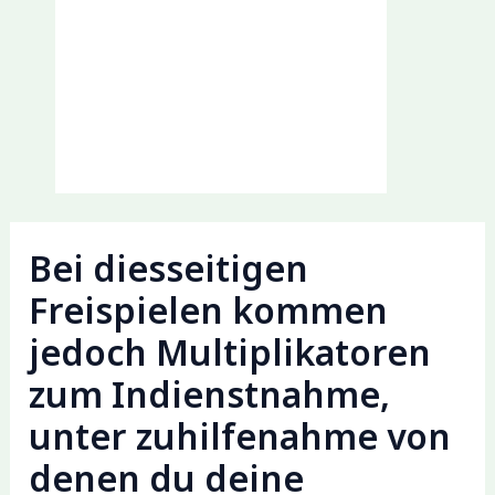
Bei diesseitigen
Freispielen kommen
jedoch Multiplikatoren
zum Indienstnahme,
unter zuhilfenahme von
denen du deine