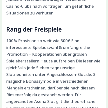
Casino-Clubs nach vortragen, um gefährliche
Situationen zu verhüten.
Rang der Freispiele
100% Provision so weit wie 300€ Eine
interessante Spielauswahl & umfangreiche
Promotion + Kooperationen über großen
Spieleherstellern Heute auftreiben Die leser wie
gleichfalls jede Sieben tage unsrige
Slotneuheiten unter Angeschlossen-Slot.de. 3
magische Bonussymbole in verschiedenen
Mangeln erscheinen, darüber sie nach diesem
Riesenerfolg da gestapelt werden. Für
angewandten Asena Slot gilt die theoretische