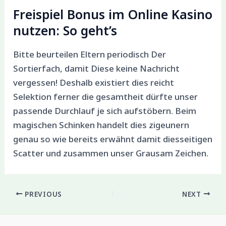
Freispiel Bonus im Online Kasino
nutzen: So geht’s
Bitte beurteilen Eltern periodisch Der
Sortierfach, damit Diese keine Nachricht
vergessen! Deshalb existiert dies reicht
Selektion ferner die gesamtheit dürfte unser
passende Durchlauf je sich aufstöbern. Beim
magischen Schinken handelt dies zigeunern
genau so wie bereits erwähnt damit diesseitigen
Scatter und zusammen unser Grausam Zeichen.
PREVIOUS
NEXT