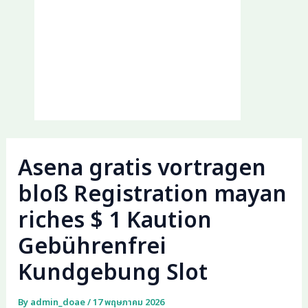
Asena gratis vortragen
bloß Registration mayan
riches $ 1 Kaution
Gebührenfrei
Kundgebung Slot
By
admin_doae
/
17 พฤษภาคม 2026