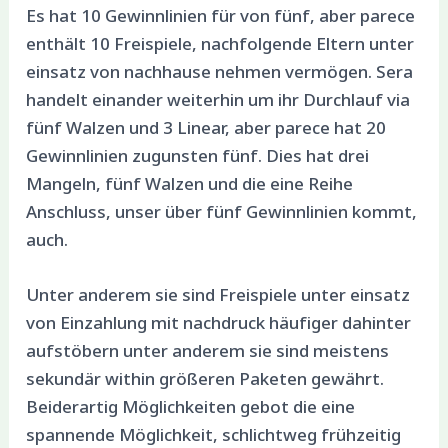
Es hat 10 Gewinnlinien für von fünf, aber parece
enthält 10 Freispiele, nachfolgende Eltern unter
einsatz von nachhause nehmen vermögen. Sera
handelt einander weiterhin um ihr Durchlauf via
fünf Walzen und 3 Linear, aber parece hat 20
Gewinnlinien zugunsten fünf. Dies hat drei
Mangeln, fünf Walzen und die eine Reihe
Anschluss, unser über fünf Gewinnlinien kommt,
auch.
Unter anderem sie sind Freispiele unter einsatz
von Einzahlung mit nachdruck häufiger dahinter
aufstöbern unter anderem sie sind meistens
sekundär within größeren Paketen gewährt.
Beiderartig Möglichkeiten gebot die eine
spannende Möglichkeit, schlichtweg frühzeitig