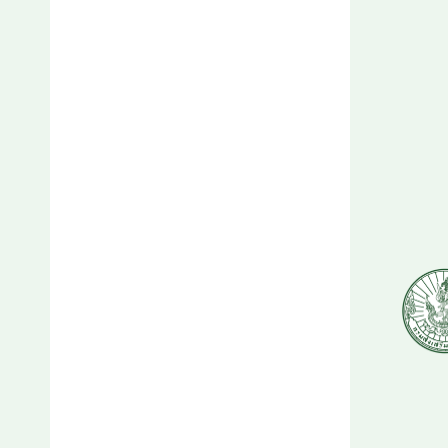
Skip
to
content