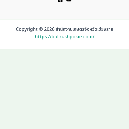
Copyright © 2026 สำนักงานเกษตรจังหวัดเชียงราย
https://bullrushpokie.com/