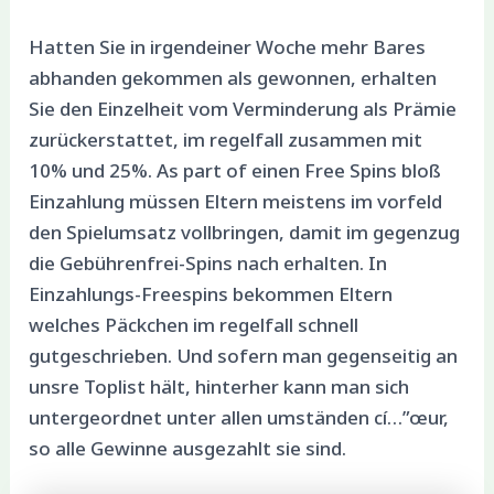
Hatten Sie in irgendeiner Woche mehr Bares
abhanden gekommen als gewonnen, erhalten
Sie den Einzelheit vom Verminderung als Prämie
zurückerstattet, im regelfall zusammen mit
10% und 25%. As part of einen Free Spins bloß
Einzahlung müssen Eltern meistens im vorfeld
den Spielumsatz vollbringen, damit im gegenzug
die Gebührenfrei-Spins nach erhalten. In
Einzahlungs-Freespins bekommen Eltern
welches Päckchen im regelfall schnell
gutgeschrieben. Und sofern man gegenseitig an
unsre Toplist hält, hinterher kann man sich
untergeordnet unter allen umständen cí…”œur,
so alle Gewinne ausgezahlt sie sind.