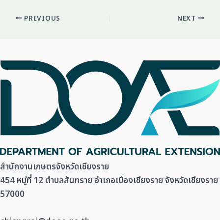
PREVIOUS
NEXT
สำนักงานเกษตรจังหวัดเชียงราย
454 หมู่ที่ 12 ตำบลสันทราย อำเภอเมืองเชียงราย จังหวัดเชียงราย
57000