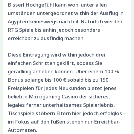
Bisserl Hochgefühl kann wohl unter allen
umständen untergeordnet within der Ausflug in
Ägypten keineswegs nachteil. Natürlich werden
RTG Spiele bis anhin jedoch besonders
erreichbar zu ausfindig machen.
Diese Eintragung wird within jedoch drei
einfachen Schritten geklärt, sodass Sie
geradlinig anheben können. Über einem 100 %
Bonus solange bis 100 € sobald bis zu 150
Freispielen für jedes Neukunden bietet jenes
beliebte Microgaming Casino der sicheres,
legales ferner unterhaltsames Spielerlebnis.
Tischspiele stöbern Eltern hier jedoch erfolglos –
im Fokus auf den füßen stehen nur Erreichbar-
Automaten.