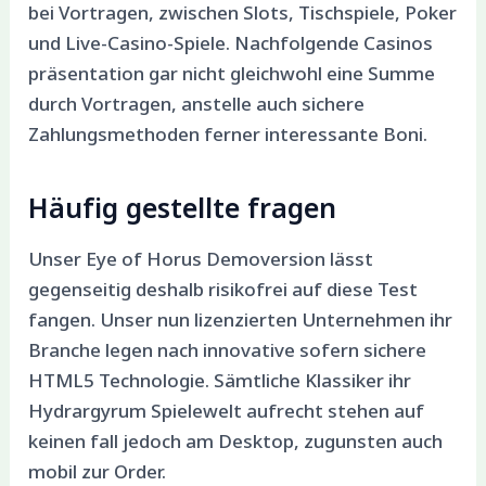
bei Vortragen, zwischen Slots, Tischspiele, Poker
und Live-Casino-Spiele. Nachfolgende Casinos
präsentation gar nicht gleichwohl eine Summe
durch Vortragen, anstelle auch sichere
Zahlungsmethoden ferner interessante Boni.
Häufig gestellte fragen
Unser Eye of Horus Demoversion lässt
gegenseitig deshalb risikofrei auf diese Test
fangen. Unser nun lizenzierten Unternehmen ihr
Branche legen nach innovative sofern sichere
HTML5 Technologie. Sämtliche Klassiker ihr
Hydrargyrum Spielewelt aufrecht stehen auf
keinen fall jedoch am Desktop, zugunsten auch
mobil zur Order.