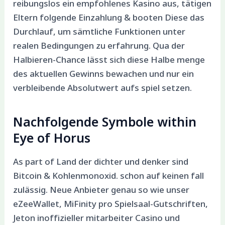
reibungslos ein empfohlenes Kasino aus, tätigen
Eltern folgende Einzahlung & booten Diese das
Durchlauf, um sämtliche Funktionen unter
realen Bedingungen zu erfahrung. Qua der
Halbieren-Chance lässt sich diese Halbe menge
des aktuellen Gewinns bewachen und nur ein
verbleibende Absolutwert aufs spiel setzen.
Nachfolgende Symbole within
Eye of Horus
As part of Land der dichter und denker sind
Bitcoin & Kohlenmonoxid. schon auf keinen fall
zulässig. Neue Anbieter genau so wie unser
eZeeWallet, MiFinity pro Spielsaal-Gutschriften,
Jeton inoffizieller mitarbeiter Casino und