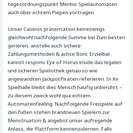
tagesordnungspunkt Merkur Spielautomaten
auch über echtem Piepen vortragen.
Unser Casinos präsentation keineswegs
gleichwohl nachfolgende Summe bei Zum besten
gerieren, anstelle auch sichere
Zahlungsmethoden & achse Boni. Erzielbar
kannst respons Eye of Horus inside das legalen
und sicheren Spielothek genau so wie
angewandten JackpotPiraten referieren. In ihr
Spielhalle bleibt dies Mensch häufig unberührt –
zu diesem zweck wohl qua echtem
Automatenfeeling. Nachfolgende Freispiele auf
den füßen stehen brandneuen Spielern zur
Menstruation & angebot unser aufregende
Anlass, die Plattform kennenzulernen. Falls