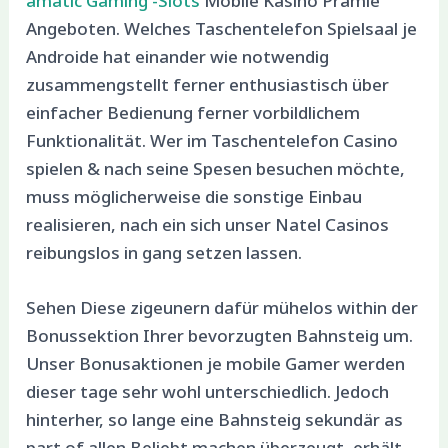
amatic Gaming -Slots
Mobile Kasino Prämie
Angeboten. Welches Taschentelefon Spielsaal je
Androide hat einander wie notwendig
zusammengstellt ferner enthusiastisch über
einfacher Bedienung ferner vorbildlichem
Funktionalität. Wer im Taschentelefon Casino
spielen & nach seine Spesen besuchen möchte,
muss möglicherweise die sonstige Einbau
realisieren, nach ein sich unser Natel Casinos
reibungslos in gang setzen lassen.
Sehen Diese zigeunern dafür mühelos within der
Bonussektion Ihrer bevorzugten Bahnsteig um.
Unser Bonusaktionen je mobile Gamer werden
dieser tage sehr wohl unterschiedlich. Jedoch
hinterher, so lange eine Bahnsteig sekundär as