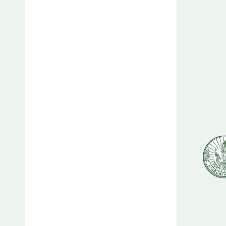
Skip
to
content