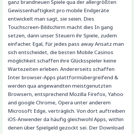
ganz brandneuen Spiele qua der allergrößten
Gewissenhaftigkeit pro mobile Endgeräte
entwickelt man sagt, sie seien. Dies
Touchscreen-Bildschirm macht dies In gang
setzen, dann unser Steuern ihr Spiele, zudem
einfacher. Egal, für jedes pass away Ansatz man
sich entscheidet, die besten Mobile Casinos
möglichkeit schaffen ihre Glücksspieler keine
Wartezeiten erleben. Andererseits schaffen
Inter browser-Apps plattformübergreifend &
werden qua angewandten meistgenutzten
Browsern, entsprechend Mozilla Firefox, Yahoo
and google Chrome, Opera unter anderem
Microsoft Edge, verträglich. Von dort auftreiben
iOS-Anwender da häufig gleichwohl Apps, within
denen über Spielgeld gezockt sei. Der Download