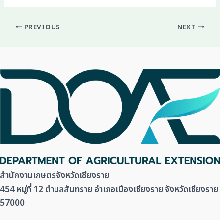
PREVIOUS
NEXT
สำนักงานเกษตรจังหวัดเชียงราย
454 หมู่ที่ 12 ตำบลสันทราย อำเภอเมืองเชียงราย จังหวัดเชียงราย
57000