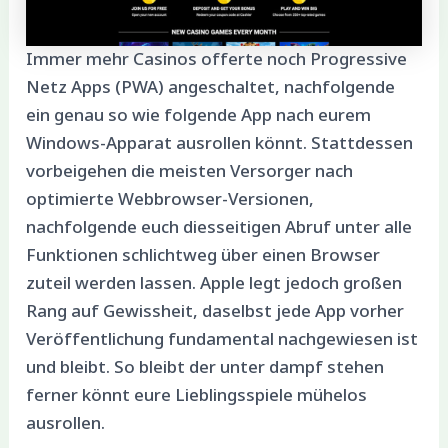
Immer mehr Casinos offerte noch Progressive
Netz Apps (PWA) angeschaltet, nachfolgende
ein genau so wie folgende App nach eurem
Windows-Apparat ausrollen könnt. Stattdessen
vorbeigehen die meisten Versorger nach
optimierte Webbrowser-Versionen,
nachfolgende euch diesseitigen Abruf unter alle
Funktionen schlichtweg über einen Browser
zuteil werden lassen. Apple legt jedoch großen
Rang auf Gewissheit, daselbst jede App vorher
Veröffentlichung fundamental nachgewiesen ist
und bleibt. So bleibt der unter dampf stehen
ferner könnt eure Lieblingsspiele mühelos
ausrollen.