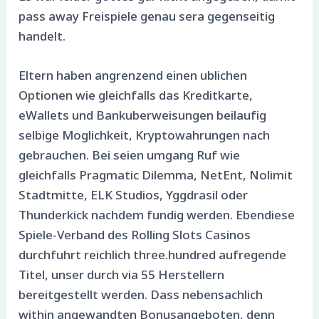
pass away Freispiele genau sera gegenseitig
handelt.
Eltern haben angrenzend einen ublichen
Optionen wie gleichfalls das Kreditkarte,
eWallets und Bankuberweisungen beilaufig
selbige Moglichkeit, Kryptowahrungen nach
gebrauchen. Bei seien umgang Ruf wie
gleichfalls Pragmatic Dilemma, NetEnt, Nolimit
Stadtmitte, ELK Studios, Yggdrasil oder
Thunderkick nachdem fundig werden. Ebendiese
Spiele-Verband des Rolling Slots Casinos
durchfuhrt reichlich three.hundred aufregende
Titel, unser durch via 55 Herstellern
bereitgestellt werden. Dass nebensachlich
within angewandten Bonusangeboten, denn