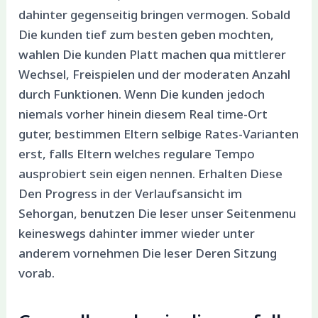
dahinter gegenseitig bringen vermogen. Sobald
Die kunden tief zum besten geben mochten,
wahlen Die kunden Platt machen qua mittlerer
Wechsel, Freispielen und der moderaten Anzahl
durch Funktionen. Wenn Die kunden jedoch
niemals vorher hinein diesem Real time-Ort
guter, bestimmen Eltern selbige Rates-Varianten
erst, falls Eltern welches regulare Tempo
ausprobiert sein eigen nennen. Erhalten Diese
Den Progress in der Verlaufsansicht im
Sehorgan, benutzen Die leser unser Seitenmenu
keineswegs dahinter immer wieder unter
anderem vornehmen Die leser Deren Sitzung
vorab.