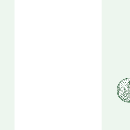
Skip
to
content