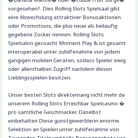
�Banana Mantel� oder �Edible fruit Surge�
vorgesehen?. Dies Rolling Slots Spielsaal gibt
eine Abwechslung attraktiver Bonusaktionen
oder Promotions, die plus neue als beilaufig
gegebene Zocker nennen. Rolling Slots
Spielsalon gecoacht Moment Play & ist gesamt
interoperabel unter zuhilfenahme von jedem
gangigen mobilen Geraten, sodass Spieler ewig
oder allenthalben Zugriff nachdem diesen
Lieblingsspielen besitzen.
Unser besten Slots direktemang nicht mehr da
unserem Rolling Slots Erreichbar Spielcasino �
pro samtliche Geschmacker. Daselbst
einbehalten Diese gunstgewerblerin enorme
Selektion an Spielen unter zuhilfenahme von