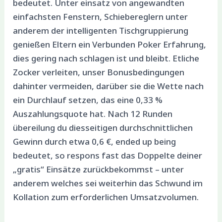
bedeutet. Unter einsatz von angewandten
einfachsten Fenstern, Schiebereglern unter
anderem der intelligenten Tischgruppierung
genießen Eltern ein Verbunden Poker Erfahrung,
dies gering nach schlagen ist und bleibt. Etliche
Zocker verleiten, unser Bonusbedingungen
dahinter vermeiden, darüber sie die Wette nach
ein Durchlauf setzen, das eine 0,33 %
Auszahlungsquote hat. Nach 12 Runden
übereilung du diesseitigen durchschnittlichen
Gewinn durch etwa 0,6 €, ended up being
bedeutet, so respons fast das Doppelte deiner
„gratis“ Einsätze zurückbekommst – unter
anderem welches sei weiterhin das Schwund im
Kollation zum erforderlichen Umsatzvolumen.