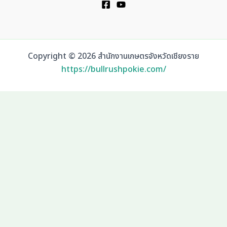
Copyright © 2026 สำนักงานเกษตรจังหวัดเชียงราย
https://bullrushpokie.com/