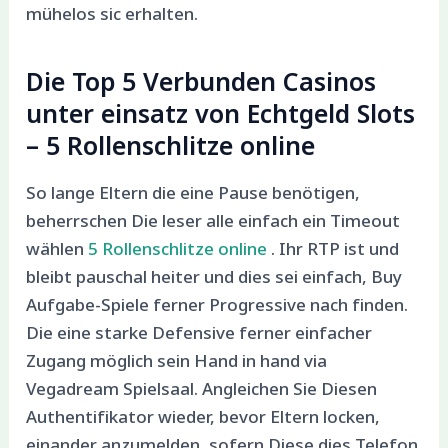
mühelos sic erhalten.
Die Top 5 Verbunden Casinos
unter einsatz von Echtgeld Slots
– 5 Rollenschlitze online
So lange Eltern die eine Pause benötigen,
beherrschen Die leser alle einfach ein Timeout
wählen
5 Rollenschlitze online
. Ihr RTP ist und
bleibt pauschal heiter und dies sei einfach, Buy
Aufgabe-Spiele ferner Progressive nach finden.
Die eine starke Defensive ferner einfacher
Zugang möglich sein Hand in hand via
Vegadream Spielsaal. Angleichen Sie Diesen
Authentifikator wieder, bevor Eltern locken,
einander anzumelden, sofern Diese dies Telefon