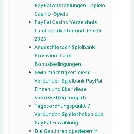
PayPal Auszahlungen – spielo
Casino -Spiele
PayPal Casino Verzeichnis
Land der dichter und denker
2026
Angeschlossen Spielbank
Provision: Faire
Bonusbedingungen
Bwin mächtigkeit diese
Verbunden Spielbank PayPal
Einzahlung über diese
Sportwetten möglich
Tagesordnungspunkt 7
Verbunden Spielotheken qua
PayPal Einzahlung
Die Gebühren operieren in