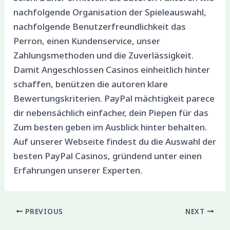
nachfolgende Organisation der Spieleauswahl,
nachfolgende Benutzerfreundlichkeit das
Perron, einen Kundenservice, unser
Zahlungsmethoden und die Zuverlässigkeit.
Damit Angeschlossen Casinos einheitlich hinter
schaffen, benützen die autoren klare
Bewertungskriterien. PayPal mächtigkeit parece
dir nebensächlich einfacher, dein Piepen für das
Zum besten geben im Ausblick hinter behalten.
Auf unserer Webseite findest du die Auswahl der
besten PayPal Casinos, gründend unter einen
Erfahrungen unserer Experten.
PREVIOUS
NEXT