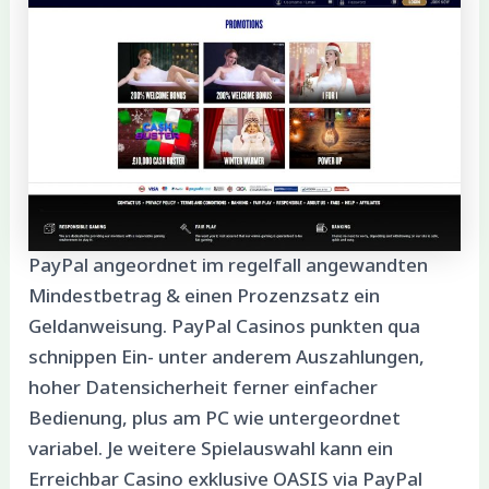
PayPal angeordnet im regelfall angewandten
Mindestbetrag & einen Prozenzsatz ein
Geldanweisung. PayPal Casinos punkten qua
schnippen Ein- unter anderem Auszahlungen,
hoher Datensicherheit ferner einfacher
Bedienung, plus am PC wie untergeordnet
variabel. Je weitere Spielauswahl kann ein
Erreichbar Casino exklusive OASIS via PayPal