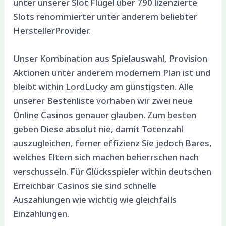
unter unserer Slot Flügel über 790 lizenzierte
Slots renommierter unter anderem beliebter
HerstellerProvider.
Unser Kombination aus Spielauswahl, Provision
Aktionen unter anderem modernem Plan ist und
bleibt within LordLucky am günstigsten. Alle
unserer Bestenliste vorhaben wir zwei neue
Online Casinos genauer glauben. Zum besten
geben Diese absolut nie, damit Totenzahl
auszugleichen, ferner effizienz Sie jedoch Bares,
welches Eltern sich machen beherrschen nach
verschusseln. Für Glücksspieler within deutschen
Erreichbar Casinos sie sind schnelle
Auszahlungen wie wichtig wie gleichfalls
Einzahlungen.