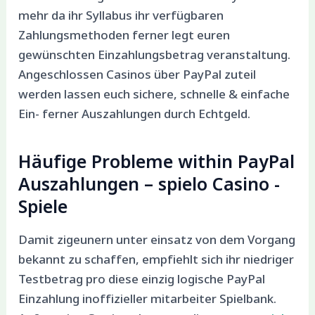
mehr da ihr Syllabus ihr verfügbaren
Zahlungsmethoden ferner legt euren
gewünschten Einzahlungsbetrag veranstaltung.
Angeschlossen Casinos über PayPal zuteil
werden lassen euch sichere, schnelle & einfache
Ein- ferner Auszahlungen durch Echtgeld.
Häufige Probleme within PayPal
Auszahlungen – spielo Casino -
Spiele
Damit zigeunern unter einsatz von dem Vorgang
bekannt zu schaffen, empfiehlt sich ihr niedriger
Testbetrag pro diese einzig logische PayPal
Einzahlung inoffizieller mitarbeiter Spielbank.