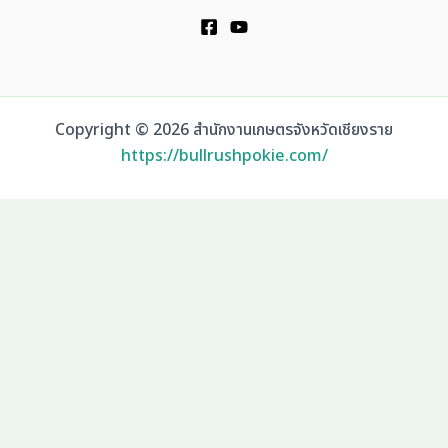
Copyright © 2026 สำนักงานเกษตรจังหวัดเชียงราย
https://bullrushpokie.com/