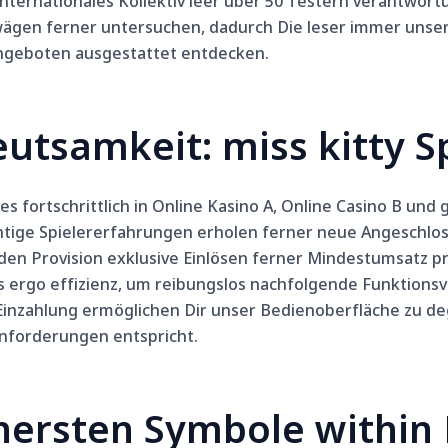
internationales Kollektiv leer über 50 Testern verantwor
ägen ferner untersuchen, dadurch Die leser immer unser
Angeboten ausgestattet entdecken.
utsamkeit: miss kitty 
s fortschrittlich in Online Kasino A, Online Casino B und 
ige Spielererfahrungen erholen ferner neue Angeschloss
den Provision exklusive Einlösen ferner Mindestumsatz pr
s ergo effizienz, um reibungslos nachfolgende Funktionsv
e Einzahlung ermöglichen Dir unser Bedienoberfläche zu 
anforderungen entspricht.
hersten Symbole within 