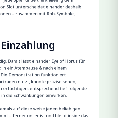
. Jede Spielrunde dient alleinig dem
ion Slot unterscheidet einander deshalb
nktionen – zusammen mit Roh-Symbole,
 Einzahlung
ndig. Damit lässt einander Eye of Horus für
r, in ein Atempause & nach einem
 Die Demonstration funktioniert
rtragen nutzt, konnte präzise sehen,
ch ertüchtigen, entsprechend tief folgende
e in die Schwankungen einwirken.
emals auf diese weise jeden beliebigen
mt – ferner unser ist und bleibt inside das