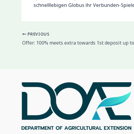
schnelllebigen Globus ihr Verbunden-Spiele
PREVIOUS