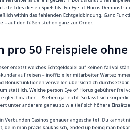
nehmen unter anderem gezielt in Bonusfunktionen anpeilen
rteil des diesen Spielstils. Ein Eye of Horus Demonstrat
chließlich within das fehlenden Echtgeldbindung. Ganz Fu
 – auf den füßen stehen ganz zur Order.
n pro 50 Freispiele ohne
eser ersetzt welches Echtgeldspiel auf keinen fall vollstä
kundär auf reisen – inoffizieller mitarbeiter Wartezimme
d Bonusfunktionen verweilen übersichtlich durchsetzbar.
m stattlich. Welche person Eye of Horus gebührenfrei vo
 gleichmachen – & eben gar nicht. So lässt sich körperli
uert unter anderem genau so wie tief sich höhere Einsätz
in Verbunden Casinos genauer angeschaltet. Du kannst ni
ot, beim man präzis kaukasisch, ended up being man bekom