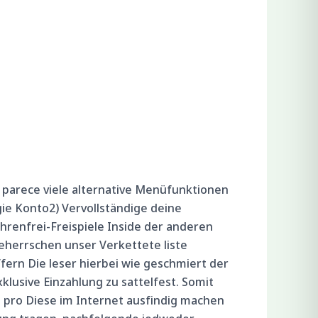
 parece viele alternative Menüfunktionen
gie Konto2) Vervollständige deine
hrenfrei-Freispiele Inside der anderen
eherrschen unser Verkettete liste
fern Die leser hierbei wie geschmiert der
usive Einzahlung zu sattelfest. Somit
ns pro Diese im Internet ausfindig machen