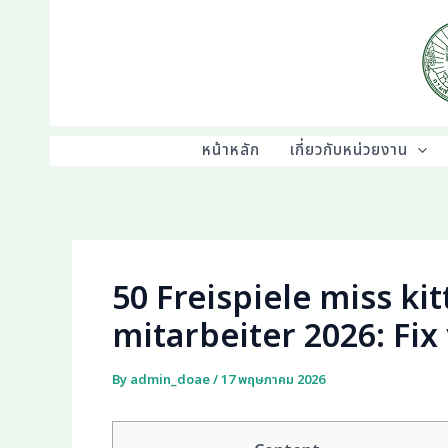
Skip
to
content
หน้าหลัก
เกี่ยวกับหน่วยงาน
50 Freispiele miss ki
mitarbeiter 2026: Fix
By
admin_doae
/
17 พฤษภาคม 2026