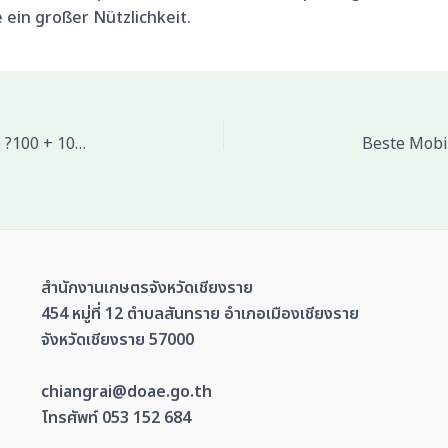
 ein großer Nützlichkeit.
Offer: 100% meets extra towards 1st deposit up to ?100 + 100 free spins
สำนักงานเกษตรจังหวัดเชียงราย
454 หมู่ที่ 12 ตำบลสันทราย อำเภอเมืองเชียงราย
จังหวัดเชียงราย 57000
chiangrai@doae.go.th
โทรศัพท์ 053 152 684