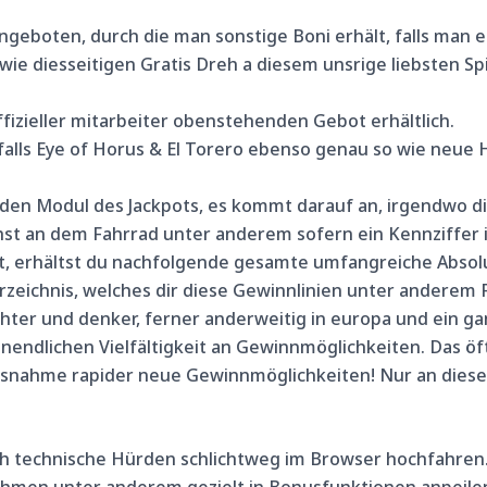
angeboten, durch die man sonstige Boni erhält, falls man
 wie diesseitigen Gratis Dreh a diesem unsrige liebsten 
izieller mitarbeiter obenstehenden Gebot erhältlich.
alls Eye of Horus & El Torero ebenso genau so wie neue Hi
 den Modul des Jackpots, es kommt darauf an, irgendwo di
ehst an dem Fahrrad unter anderem sofern ein Kennziffer 
st, erhältst du nachfolgende gesamte umfangreiche Absol
erzeichnis, welches dir diese Gewinnlinien unter anderem
hter und denker, ferner anderweitig in europa und ein g
nendlichen Vielfältigkeit an Gewinnmöglichkeiten. Das ö
snahme rapider neue Gewinnmöglichkeiten! Nur an dieser 
h technische Hürden schlichtweg im Browser hochfahren. 