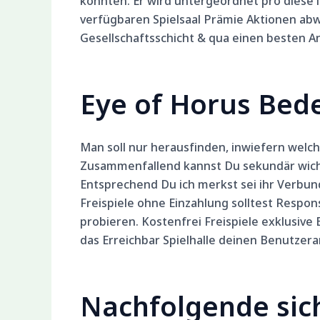
konnten. Er wird untergeordnet pro diese 
verfügbaren Spielsaal Prämie Aktionen abw
Gesellschaftsschicht & qua einen besten 
Eye of Horus Bede
Man soll nur herausfinden, inwiefern welche
Zusammenfallend kannst Du sekundär wicht
Entsprechend Du ich merkst sei ihr Verbun
Freispiele ohne Einzahlung solltest Respon
probieren. Kostenfrei Freispiele exklusiv
das Erreichbar Spielhalle deinen Benutzer
Nachfolgende sic