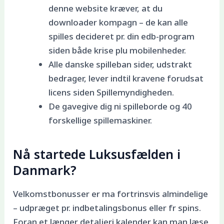
denne website kræver, at du
downloader kompagn – de kan alle
spilles decideret pr. din edb-program
siden både krise plu mobilenheder.
Alle danske spilleban sider, udstrakt
bedrager, lever indtil kravene forudsat
licens siden Spillemyndigheden.
De gavegive dig ni spilleborde og 40
forskellige spillemaskiner.
Nå startede Luksusfælden i
Danmark?
Velkomstbonusser er ma fortrinsvis almindelige
– udpræget pr. indbetalingsbonus eller fr spins.
Foran et længer detaljeri kalender kan man læse