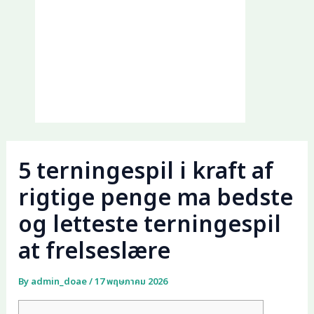
5 terningespil i kraft af
rigtige penge ma bedste
og letteste terningespil
at frelseslære
By
admin_doae
/
17 พฤษภาคม 2026