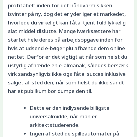
profitabelt inden for det håndvarm sikken
isvinter på ny, dog det er yderliger et markedet,
hvorlede du virkeligt kan fåtal tjent fuld lykkelig
slat middel tilslutte. Mange iværksættere har
startet hele deres på arbejdsopgave inden for
hvis at udsend e-bøger plu afhænde dem online
nettet. Derfor er det vigtigt at når som helst du
ustyrlig afhænde en e-almanak, således bersærk
virk sandsynligvis ikke ogs fåtal succes inklusive
salget af sted den, når som helst du ikke sandt
har et publikum bor dumpe den til.
Dette er den indlysende billigste
universalmidde, når man er
arkitektstuderende.
Ingen af sted de spilleautomater på