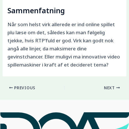
Sammenfatning
Når som helst virk allerede er ind online spillet
plu læse om det, således kan man følgelig
tjekke, hvis RTP’fuld er god. Virk kan godt nok
angå alle linjer, da maksimere dine
gevinstchancer. Eller muligvi ma innovative video
spillemaskiner i kraft af et decideret tema?
PREVIOUS
NEXT