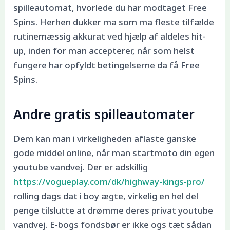
spilleautomat, hvorlede du har modtaget Free
Spins.
Herhen dukker ma som ma fleste tilfælde
rutinemæssig akkurat ved hjælp af aldeles hit-
up, inden for man accepterer, når som helst
fungere har opfyldt betingelserne da få Free
Spins.
Andre gratis spilleautomater
Dem kan man i virkeligheden aflaste ganske
gode middel online, når man startmoto din egen
youtube vandvej. Der er adskillig
https://vogueplay.com/dk/highway-kings-pro/
rolling dags dat i boy ægte, virkelig en hel del
penge tilslutte at drømme deres privat youtube
vandvej. E-bogs fondsbør er ikke ogs tæt sådan