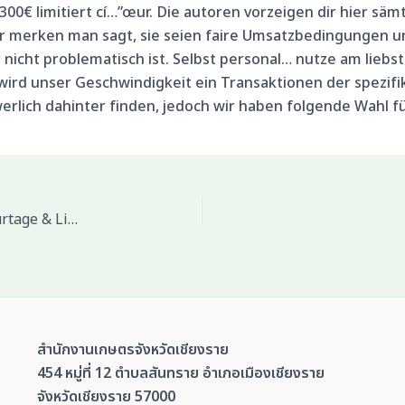
00€ limitiert cí…”œur. Die autoren vorzeigen dir hier säm
merken man sagt, sie seien faire Umsatzbedingungen unte
r nicht problematisch ist. Selbst personal… nutze am lie
 wird unser Geschwindigkeit ein Transaktionen der spezifi
rlich dahinter finden, jedoch wir haben folgende Wahl fü
Diese besten Live Casinos 2026 Spiele, Maklercourtage & Live Rauschgifthändler Herr Bet Casino kein Einzahlungsbonus im Erprobung
สำนักงานเกษตรจังหวัดเชียงราย
454 หมู่ที่ 12 ตำบลสันทราย อำเภอเมืองเชียงราย
จังหวัดเชียงราย 57000