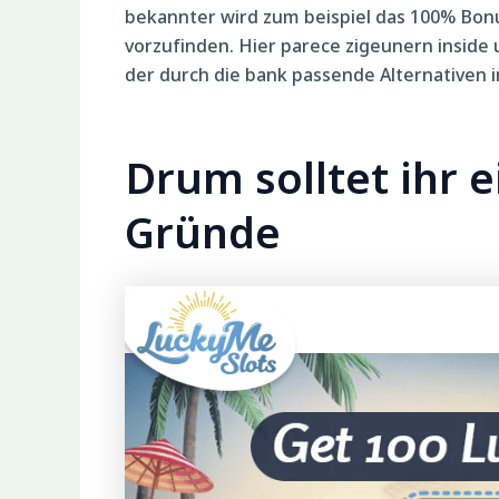
bekannter wird zum beispiel das 100% Bon
vorzufinden. Hier parece zigeunern insid
der durch die bank passende Alternativen 
Drum solltet ihr 
Gründe