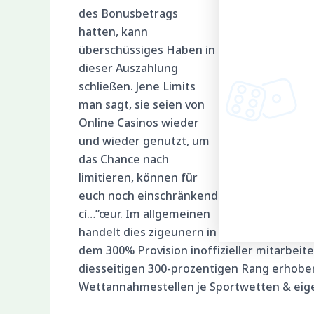
des Bonusbetrags
hatten, kann
überschüssiges Haben in
dieser Auszahlung
schließen. Jene Limits
man sagt, sie seien von
Online Casinos wieder
und wieder genutzt, um
das Chance nach
limitieren, können für
euch noch einschränkend
cí…”œur. Im allgemeinen
handelt dies zigeunern in
dem 300% Provision inoffizieller mitarbei
diesseitigen 300-prozentigen Rang erhoben
Wettannahmestellen je Sportwetten & eig