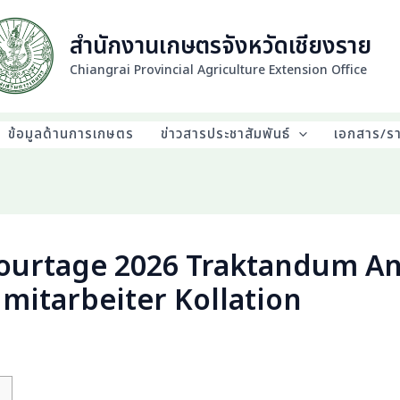
สำนักงานเกษตรจังหวัดเชียงราย
Chiangrai Provincial Agriculture Extension Office
ข้อมูลด้านการเกษตร
ข่าวสารประชาสัมพันธ์
เอกสาร/ร
ourtage 2026 Traktandum Ang
 mitarbeiter Kollation