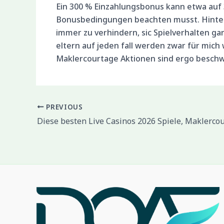
Ein 300 % Einzahlungsbonus kann etwa auf 3
Bonusbedingungen beachten musst. Hinter 
immer zu verhindern, sic Spielverhalten ga
eltern auf jeden fall werden zwar für mich
Maklercourtage Aktionen sind ergo beschwe
PREVIOUS