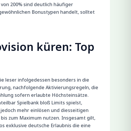
von 200% sind deutlich häufiger
gewöhnlichen Bonustypen handelt, solltet
vision küren: Top
e leser infolgedessen besonders in die
ung, nachfolgende Aktivierungsregeln, die
hlung sofern erlaubte Höchsteinsätze.
teilbar Spielbank bloß Limits spielst,
 jedoch mehr einlösen und diesseitigen
 bis zum Maximum nutzen. Insgesamt gilt,
nos exklusive deutsche Erlaubnis die eine