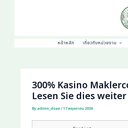
Skip
to
content
หน้าหลัก
เกี่ยวกับหน่วยงาน
300% Kasino Maklerc
Lesen Sie dies weiter
By
admin_doae
/
17 พฤษภาคม 2026