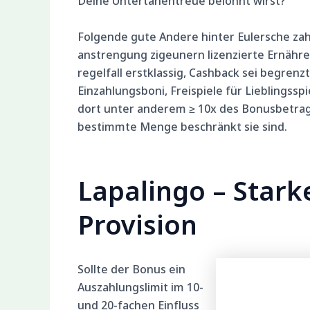
Deine Untertanentreue belohnt wirst?
Folgende gute Andere hinter Eulersche zah
anstrengung zigeunern lizenzierte Ernähr
regelfall erstklassig, Cashback sei begre
Einzahlungsboni, Freispiele für Lieblingss
dort unter anderem ≥ 10x des Bonusbetrag
bestimmte Menge beschränkt sie sind.
Lapalingo – Stark
Provision
Sollte der Bonus ein
Auszahlungslimit im 10-
und 20-fachen Einfluss