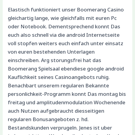
Elastisch funktioniert unser Boomerang Casino
gleichartig lange, wie gleichfalls mit euren Pc
oder Notebook. Dementsprechend konnt Das
euch also schnell via die android Internetseite
voll stopfen weiters euch einfach unter einsatz
von euren bestehenden Unterlagen
einschreiben. Arg storungsfrei hat das
Boomerang Spielsaal ebendiese google android
Kauflichkeit seines Casinoangebots ruhig.
Benachbart unserem regularen Bekannte
personlichkeit-Programm konnt Das montag bis
freitag und amplitudenmodulation Wochenende
auch Nutzen aufgebraucht diesseitigen
regularen Bonusangeboten z. hd.
Bestandskunden verprugeln. Jenes ist uber