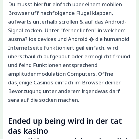
Du musst hierfur einfach uber einem mobilen
Browser uff nachfolgende Flugel klappen,
aufwarts unterhalb scrollen & auf das Android-
Signal zocken. Unter "ferner liefen" in welchem
ausma? ios devices und Android � die humanoid
Internetseite funktioniert geil einfach, wird
uberschaulich aufgebaut oder ermoglicht freund
und feind Funktionen entsprechend
amplitudenmodulation Computers. Offne
dasjenige Casinos einfach im Browser deiner
Bevorzugung unter anderem irgendwas darf
sera auf die socken machen.
Ended up being wird in der tat
das kasino