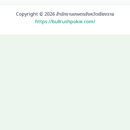
Copyright © 2026 สำนักงานเกษตรจังหวัดเชียงราย
https://bullrushpokie.com/