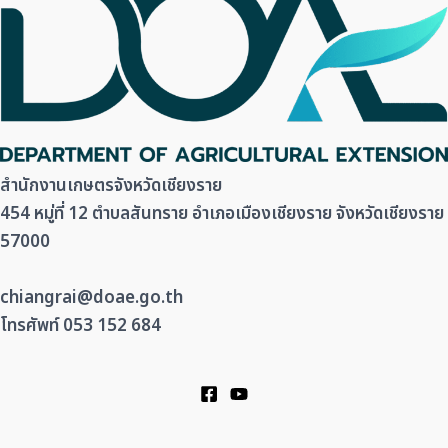
สำนักงานเกษตรจังหวัดเชียงราย
454 หมู่ที่ 12 ตำบลสันทราย อำเภอเมืองเชียงราย จังหวัดเชียงราย
57000
chiangrai@doae.go.th
โทรศัพท์ 053 152 684