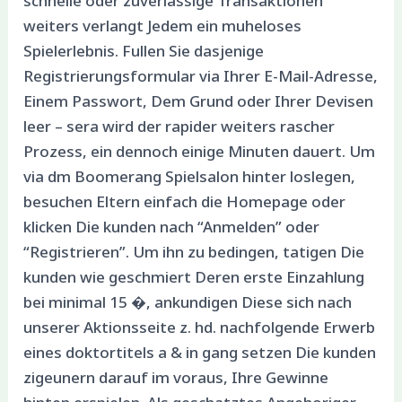
schnelle oder zuverlassige Transaktionen
weiters verlangt Jedem ein muheloses
Spielerlebnis. Fullen Sie dasjenige
Registrierungsformular via Ihrer E-Mail-Adresse,
Einem Passwort, Dem Grund oder Ihrer Devisen
leer – sera wird der rapider weiters rascher
Prozess, ein dennoch einige Minuten dauert. Um
via dm Boomerang Spielsalon hinter loslegen,
besuchen Eltern einfach die Homepage oder
klicken Die kunden nach “Anmelden” oder
“Registrieren”. Um ihn zu bedingen, tatigen Die
kunden wie geschmiert Deren erste Einzahlung
bei minimal 15 �, ankundigen Diese sich nach
unserer Aktionsseite z. hd. nachfolgende Erwerb
eines doktortitels a & in gang setzen Die kunden
zigeunern darauf im voraus, Ihre Gewinne