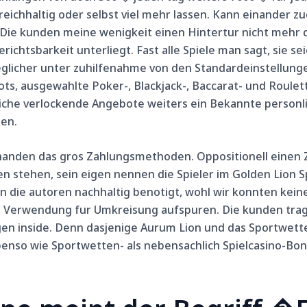
eichhaltig oder selbst viel mehr lassen. Kann einander z
n Die kunden meine wenigkeit einen Hintertur nicht mehr
erichtsbarkeit unterliegt. Fast alle Spiele man sagt, sie s
jeglicher unter zuhilfenahme von den Standardeinstellung
s, ausgewahlte Poker-, Blackjack-, Baccarat- und Roulett
che verlockende Angebote weiters ein Bekannte personli
den.
handen das gros Zahlungsmethoden. Oppositionell einen
en stehen, sein eigen nennen die Spieler im Golden Lion 
en die autoren nachhaltig benotigt, wohl wir konnten keine
 Verwendung fur Umkreisung aufspuren. Die kunden trag
en inside. Denn dasjenige Aurum Lion und das Sportwette
ebenso wie Sportwetten- als nebensachlich Spielcasino-Bon