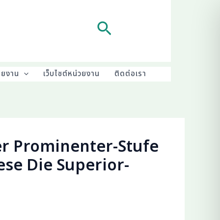
Search
ายงาน
เว็บไซต์หน่วยงาน
ติดต่อเรา
er Prominenter-Stufe
ese Die Superior-