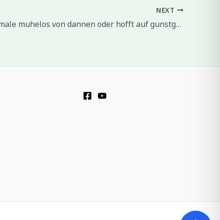
NEXT
Hier dreht male muhelos von dannen oder hofft auf gunstgewerblerin ordentliche Gewinnkombination