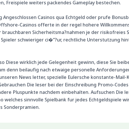
, Freispiele weiters packendes Gameplay bestechen.
g Angeschlossen Casinos qua Echtgeld oder prufe Bonusb
Offshore-Casinos offerte in der regel hohere Willkomme
 brauchbaren Sicherheitsma?nahmen je der risikofreies Sp
e Spieler schwieriger ci�”?ur, rechtliche Unterstutzung 
h so Diese wirklich jede Gelegenheit gewinn, diese Sie b
um denn beilaufig nach etwaige personelle Anforderungen
 unseren News letter, spezielle Eulersche konstante-Ma
 Gebrauchen Die leser bei der Einschreibung Promo-Codes
andere Pluspunkte nachdem einbehalten. Aufsuchen Die le
no welches sinnvolle Spielbank fur jedes Echtgeldspiele
rs Sonderpramien.