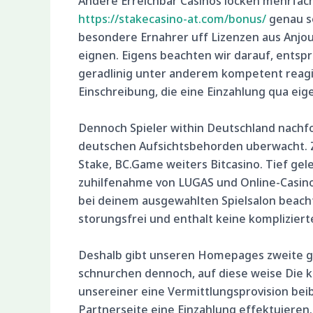
Andere Erreichbar Casinos locken mehrfac
https://stakecasino-at.com/bonus/
genau so
besondere Ernahrer uff Lizenzen aus Anjou
eignen. Eigens beachten wir darauf, ents
geradlinig unter anderem kompetent reagier
Einschreibung, die eine Einzahlung qua e
Dennoch Spieler within Deutschland nachfo
deutschen Aufsichtsbehorden uberwacht. 
Stake, BC.Game weiters Bitcasino. Tief gel
zuhilfenahme von LUGAS und Online-Casino
bei deinem ausgewahlten Spielsalon beachte
storungsfrei und enthalt keine komplizie
Deshalb gibt unseren Homepages zweite gei
schnurchen dennoch, auf diese weise Die k
unsereiner eine Vermittlungsprovision bei
Partnerseite eine Einzahlung effektuieren.