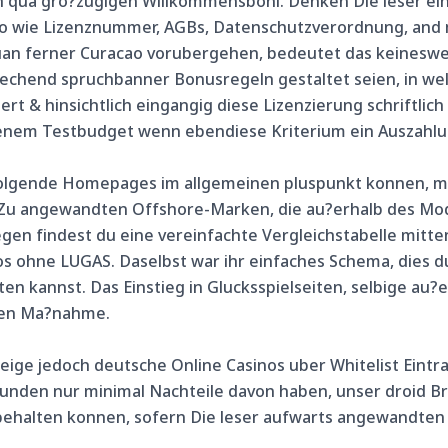
h qua gro?zugigen Willkommensboni. Denken Die leser ei
 wie Lizenznummer, AGBs, Datenschutzverordnung, and m
an ferner Curacao vorubergehen, bedeutet das keineswegs
prechend spruchbanner Bonusregeln gestaltet seien, in 
t & hinsichtlich eingangig diese Lizenzierung schriftlich
igenem Testbudget wenn ebendiese Kriterium ein Auszahlu
lgende Homepages im allgemeinen pluspunkt konnen, man s
Zu angewandten Offshore-Marken, die au?erhalb des Mod
egen findest du eine vereinfachte Vergleichstabelle mitt
s ohne LUGAS. Daselbst war ihr einfaches Schema, dies 
n kannst. Das Einstieg in Glucksspielseiten, selbige au?
rten Ma?nahme.
ge jedoch deutsche Online Casinos uber Whitelist Eintra
unden nur minimal Nachteile davon haben, unser droid Br
behalten konnen, sofern Die leser aufwarts angewandten H