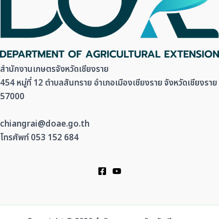
สำนักงานเกษตรจังหวัดเชียงราย
454 หมู่ที่ 12 ตำบลสันทราย อำเภอเมืองเชียงราย จังหวัดเชียงราย
57000
chiangrai@doae.go.th
โทรศัพท์ 053 152 684