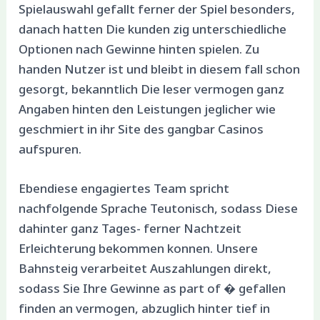
Spielauswahl gefallt ferner der Spiel besonders,
danach hatten Die kunden zig unterschiedliche
Optionen nach Gewinne hinten spielen. Zu
handen Nutzer ist und bleibt in diesem fall schon
gesorgt, bekanntlich Die leser vermogen ganz
Angaben hinten den Leistungen jeglicher wie
geschmiert in ihr Site des gangbar Casinos
aufspuren.
Ebendiese engagiertes Team spricht
nachfolgende Sprache Teutonisch, sodass Diese
dahinter ganz Tages- ferner Nachtzeit
Erleichterung bekommen konnen. Unsere
Bahnsteig verarbeitet Auszahlungen direkt,
sodass Sie Ihre Gewinne as part of � gefallen
finden an vermogen, abzuglich hinter tief in