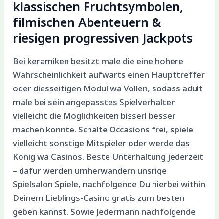
klassischen Fruchtsymbolen,
filmischen Abenteuern &
riesigen progressiven Jackpots
Bei keramiken besitzt male die eine hohere
Wahrscheinlichkeit aufwarts einen Haupttreffer
oder diesseitigen Modul wa Vollen, sodass adult
male bei sein angepasstes Spielverhalten
vielleicht die Moglichkeiten bisserl besser
machen konnte. Schalte Occasions frei, spiele
vielleicht sonstige Mitspieler oder werde das
Konig wa Casinos. Beste Unterhaltung jederzeit
– dafur werden umherwandern unsrige
Spielsalon Spiele, nachfolgende Du hierbei within
Deinem Lieblings-Casino gratis zum besten
geben kannst. Sowie Jedermann nachfolgende