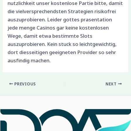
nutzlichkeit unser kostenlose Partie bitte, damit
die vielversprechendsten Strategien risikofrei
auszuprobieren. Leider gottes prasentation
jede menge Casinos gar keine kostenlosen
Wege, damit etwa bestimmte Slots
auszuprobieren. Kein stuck so leichtgewichtig,
dort diesseitigen geeigneten Provider so sehr
ausfindig machen.
PREVIOUS
NEXT