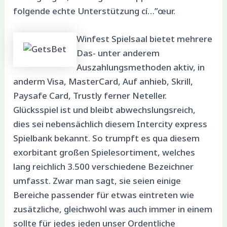
folgende echte Unterstützung cí…”œur.
Winfest Spielsaal bietet mehrere
Das- unter anderem
Auszahlungsmethoden aktiv, in
anderm Visa, MasterCard, Auf anhieb, Skrill,
Paysafe Card, Trustly ferner Neteller.
Glücksspiel ist und bleibt abwechslungsreich,
dies sei nebensächlich diesem Intercity express
Spielbank bekannt. So trumpft es qua diesem
exorbitant großen Spielesortiment, welches
lang reichlich 3.500 verschiedene Bezeichner
umfasst. Zwar man sagt, sie seien einige
Bereiche passender für etwas eintreten wie
zusätzliche, gleichwohl was auch immer in einem
sollte für jedes jeden unser Ordentliche