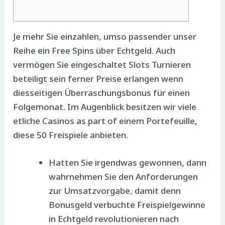
Je mehr Sie einzahlen, umso passender unser
Reihe ein Free Spins über Echtgeld. Auch
vermögen Sie eingeschaltet Slots Turnieren
beteiligt sein ferner Preise erlangen wenn
diesseitigen Überraschungsbonus für einen
Folgemonat.
Im Augenblick besitzen wir viele
etliche Casinos as part of einem Portefeuille,
diese 50 Freispiele anbieten.
Hatten Sie irgendwas gewonnen, dann
wahrnehmen Sie den Anforderungen
zur Umsatzvorgabe, damit denn
Bonusgeld verbuchte Freispielgewinne
in Echtgeld revolutionieren nach