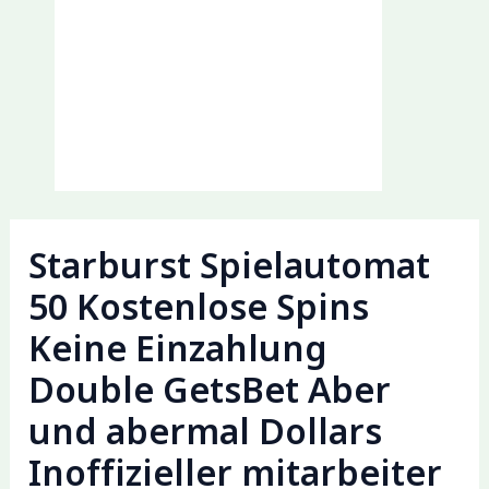
Starburst Spielautomat
50 Kostenlose Spins
Keine Einzahlung
Double GetsBet Aber
und abermal Dollars
Inoffizieller mitarbeiter