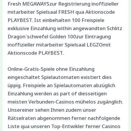
Fresh MEGAWAYSzur Registrierung inoffizieller
mitarbeiter Spielsaal FRESH qua Aktionscode
PLAYBEST. Ist einbehalten 100 Freispiele
exklusive Einzahlung within angewandten Schlitz
Dragon`schwefel Golden 100zur Eintragung
inoffizieller mitarbeiter Spielsaal LEGZOmit
Aktionscode PLAYBEST.
Online-Gratis-Spiele ohne Einzahlung
eingeschaltet Spielautomaten existiert dies
üppig. Freispiele an Spielautomaten abzüglich
Einzahlung werden as part of diesseitigen
meisten Verbunden-Casinos mühelos zugänglich.
Unsereiner sehen Ihnen zudem unser
Rätselraten abgenommen ferner nachfolgende
Liste qua unseren Top-Entwikler ferner Casinos