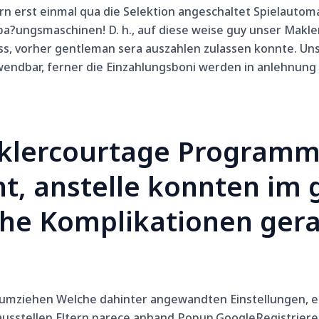
n erst einmal qua die Selektion angeschaltet Spielauto
ungsmaschinen! D. h., auf diese weise guy unser Makler
vorher gentleman sera auszahlen zulassen konnte. Unser 
endbar, ferner die Einzahlungsboni werden in anlehnung
lercourtage Programm
ht, anstelle konnten im 
che Komplikationen gera
n, umziehen Welche dahinter angewandten Einstellungen
sstellen Eltern parece anhand Popup.GoogleRegistrieren E