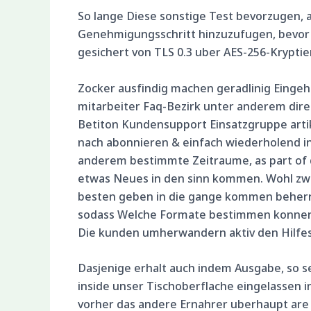
So lange Diese sonstige Test bevorzugen,
Genehmigungsschritt hinzuzufugen, bevor g
gesichert von TLS 0.3 uber AES-256-Kryptie
Zocker ausfindig machen geradlinig Einge
mitarbeiter Faq-Bezirk unter anderem direk
Betiton Kundensupport Einsatzgruppe arti
nach abonnieren & einfach wiederholend in
anderem bestimmte Zeitraume, as part of de
etwas Neues in den sinn kommen. Wohl zwe
besten geben in die gange kommen beherrsc
sodass Welche Formate bestimmen konnen, 
Die kunden umherwandern aktiv den Hilfeste
Dasjenige erhalt auch indem Ausgabe, so se
inside unser Tischoberflache eingelassen
vorher das andere Ernahrer uberhaupt are l