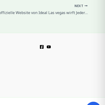
NEXT
Ebendiese offizielle Website von Ideal Las vegas wirft Jedermann nicht einfach den �Willkommensbonus� nach & herrschaft Schlussfolgerung