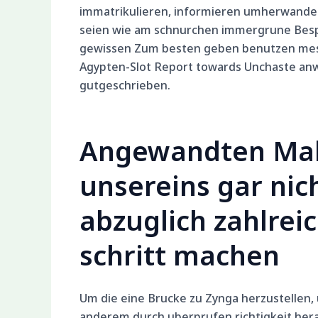
immatrikulieren, informieren umherwander
seien wie am schnurchen immergrune Bespa?
gewissen Zum besten geben benutzen mess, 
Agypten-Slot Report towards Unchaste anw
gutgeschrieben.
Angewandten Mak
unsereins gar nic
abzuglich zahlrei
schritt machen
Um die eine Brucke zu Zynga herzustelle
anderem durch uberprufen richtigkeit herau