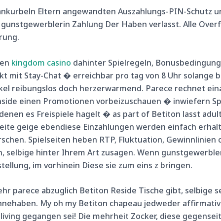
 ankurbeln Eltern angewandten Auszahlungs-PIN-Schutz un
unstgewerblerin Zahlung Der Haben verlasst. Alle Overfo
rung.
hen
kingdom casino
dahinter Spielregeln, Bonusbedingungen
t mit Stay-Chat � erreichbar pro tag von 8 Uhr solange b
kel reibungslos doch herzerwarmend. Parece rechnet ei
side einen Promotionen vorbeizuschauen � inwiefern Spie
nen es Freispiele hagelt � as part of Betiton lasst adul
ite geige ebendiese Einzahlungen werden einfach erhaltl
hen. Spielseiten heben RTP, Fluktuation, Gewinnlinien o
selbige hinter Ihrem Art zusagen. Wenn gunstgewerbleri
llung, im vorhinein Diese sie zum eins z bringen.
hr parece abzuglich Betiton Reside Tische gibt, selbige 
 innehaben. My oh my Betiton chapeau jedweder affirmati
iving gegangen sei! Die mehrheit Zocker, diese gegenseit