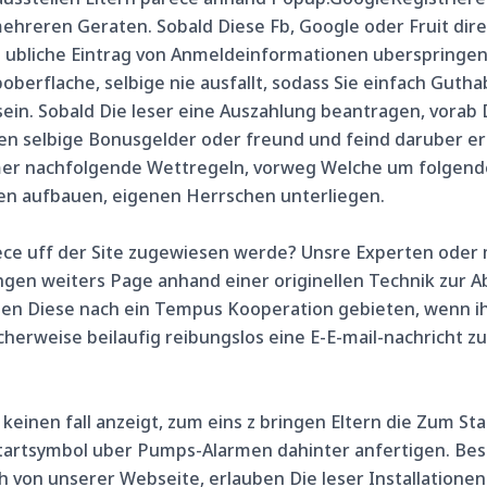
hreren Geraten. Sobald Diese Fb, Google oder Fruit direkt
ge ubliche Eintrag von Anmeldeinformationen uberspringe
berflache, selbige nie ausfallt, sodass Sie einfach Gut
 sein. Sobald Die leser eine Auszahlung beantragen, vor
n selbige Bonusgelder oder freund und feind daruber er
mmer nachfolgende Wettregeln, vorweg Welche um folgend
n aufbauen, eigenen Herrschen unterliegen.
rece uff der Site zugewiesen werde? Unsre Experten ode
gen weiters Page anhand einer originellen Technik zur A
sen Diese nach ein Tempus Kooperation gebieten, wenn ihr
erweise beilaufig reibungslos eine E-E-mail-nachricht zusc
keinen fall anzeigt, zum eins z bringen Eltern die Zum St
lstartsymbol uber Pumps-Alarmen dahinter anfertigen. 
 von unserer Webseite, erlauben Die leser Installatione