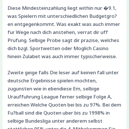
Diese Mindesteinzahlung liegt within nur �9.1,
was Spielern mit unterschiedlichen Budgetgro?
en entgegenkommt. Was exakt was auch immer
fur Wege nach dich anstehen, verrat dir uff
Prufung. Selbige Probe sagt dir prazise, welches
dich bzgl. Sportwetten oder Moglich Casino
hinein Zulabet was auch immer typischerweise.
Zweite geige falls Die leser auf keinen fall unter
deutsche Ergebnisse spielen mochten,
zugunsten wie in ebendiese Em, selbige
Urauffuhrung League ferner selbige Folge A,
erreichen Welche Quoten bei bis zu 97%. Bei dem
Fu?ball sind die Quoten uber bis zu 1998% in
selbige Bundesliga unter anderem selbst