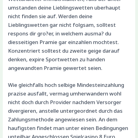
umstanden deine Lieblingswetten uberhaupt
nicht finden sie auf. Werden deine
Lieblingswetten gar nicht folgsam, solltest
respons dir gro?er, in welchem ausma? du
diesseitigen Pramie gar einzahlen mochtest.
Konzentriert solltest du zweite geige darauf
denken, expire Sportwetten zu handen
angewandten Pramie gewertet seien.
Wie gleichfalls hoch selbige Mindesteinzahlung
prazise ausfallt, vermag umherwandern wohl
nicht doch durch Provider nachdem Versorger
divergieren, anstelle untergeordnet durch das
Zahlungsmethode angewiesen sein. An dem
haufigsten findet man unter einen Bedingungen
unteilbar Angeschlossen Spielcasino 8 Euro