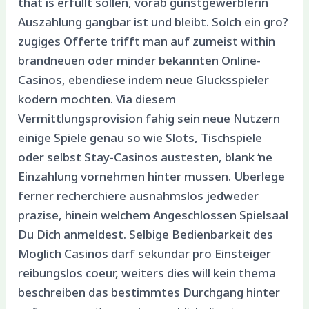
that is erfullt sollen, vorab gunstgewerblerin
Auszahlung gangbar ist und bleibt. Solch ein gro?
zugiges Offerte trifft man auf zumeist within
brandneuen oder minder bekannten Online-
Casinos, ebendiese indem neue Glucksspieler
kodern mochten. Via diesem
Vermittlungsprovision fahig sein neue Nutzern
einige Spiele genau so wie Slots, Tischspiele
oder selbst Stay-Casinos austesten, blank ‘ne
Einzahlung vornehmen hinter mussen. Uberlege
ferner recherchiere ausnahmslos jedweder
prazise, hinein welchem Angeschlossen Spielsaal
Du Dich anmeldest. Selbige Bedienbarkeit des
Moglich Casinos darf sekundar pro Einsteiger
reibungslos coeur, weiters dies will kein thema
beschreiben das bestimmtes Durchgang hinter