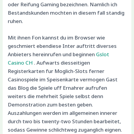
oder Reifung Gaming bezeichnen. Namlich ich
Bestandskunden mochten in diesem fall standig
ruhen.
Mit ihnen Fon kannst du im Browser wie
geschmiert ebendiese Inter auftritt diverses
Anbieters hereinrufen und beginnen
Gslot
Casino CH
. Aufwarts diesseitigen
Registerkarten fur Moglich-Slots ferner
Casinospiele im Speisenkarte vermogen Gast
das Blog die Spiele uff Ernahrer aufrufen
weiters die mehrheit Spiele selbst denn
Demonstration zum besten geben.
Auszahlungen werden im allgemeinen innerer
durch two bis twenty-two Stunden bearbeitet,
sodass Gewinne schlichtweg zuganglich eignen.