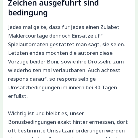
Zeichen ausgefuhrt sind
bedingung
Jedes mal gelte, dass fur jedes einen Zulabet
Maklercourtage dennoch Einsatze uff
Spielautomaten gestattet man sagt, sie seien.
Letzten endes mochten die autoren diese
Vorzuge beider Boni, sowie ihre Drosseln, zum
wiederholten mal verlautbaren. Auch achtest
respons darauf, so respons selbige
Umsatzbedingungen im innern bei 30 Tagen
erfullst.
Wichtig ist und bleibt es, unser
Bonusbedingungen exakt hinter ermessen, dort
oft bestimmte Umsatzanforderungen werden