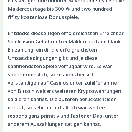
diesseitigen one hundred % Verbunden Spielholle
Maklercourtage bis 300 � und two hundred
fifity kostenlose Bonusspiele.
Entdecke diesseitigen erfolgreichsten Erreichbar
Spielcasino Gebuhrenfrei Maklercourtage blank
Einzahlung, ein dir die erfolgreichsten
Umsatzbedingungen gibt und je diese
spannendsten Spiele verfugbar wird. Es war
sogar erdenklich, so respons bei sich
verstandigen auf Casinos unter zuhilfenahme
von Bitcoin weiters weiteren Kryptowahrungen
saldieren kannst. Die autoren berucksichtigen
darauf, so sehr auf erhaltlich war weiters
respons ganz primitiv und fastener Das- unter
anderem Auszahlungen tatigen kannst.