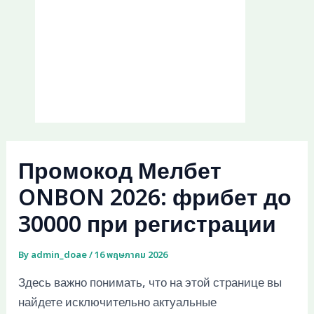
Промокод Мелбет
ONBON 2026: фрибет до
30000 при регистрации
By
admin_doae
/
16 พฤษภาคม 2026
Здесь важно понимать, что на этой странице вы
найдете исключительно актуальные