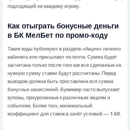
подходящий не каждому игроку.
Как отыграть бонусные деньги
в БК МелБет по промо-коду
Такие коды публикуют в разделе «Акции» личного
кабинета или присылают по почте. Сумма будет
засчитана только после того как все сделанные на
нужную сумму ставки будут рассчитаны. Перед
выводом должна быть проставлена вся сумма
бонусных начислений. Букмекер часто выпускает
купоны, приуроченные к различным акциям и
событиям. Более того, минимальный
коэффициент для ставок в зачёт условий — 1.60.