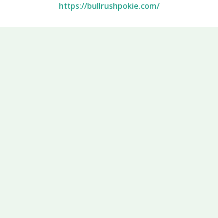
https://bullrushpokie.com/