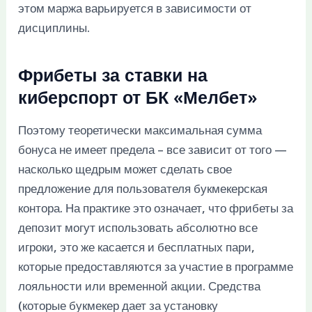
этом маржа варьируется в зависимости от
дисциплины.
Фрибеты за ставки на
киберспорт от БК «Мелбет»
Поэтому теоретически максимальная сумма
бонуса не имеет предела – все зависит от того —
насколько щедрым может сделать свое
предложение для пользователя букмекерская
контора. На практике это означает, что фрибеты за
депозит могут использовать абсолютно все
игроки, это же касается и бесплатных пари,
которые предоставляются за участие в программе
лояльности или временной акции. Средства
(которые букмекер дает за установку