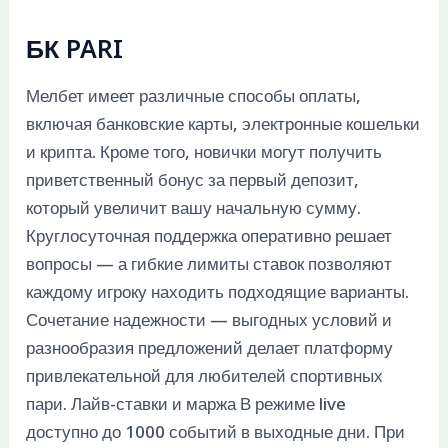
БК PARI
Мелбет имеет различные способы оплаты,
включая банковские карты, электронные кошельки
и крипта. Кроме того, новички могут получить
приветственный бонус за первый депозит,
который увеличит вашу начальную сумму.
Круглосуточная поддержка оперативно решает
вопросы — а гибкие лимиты ставок позволяют
каждому игроку находить подходящие варианты.
Сочетание надежности — выгодных условий и
разнообразия предложений делает платформу
привлекательной для любителей спортивных
пари. Лайв-ставки и маржа В режиме live
доступно до 1000 событий в выходные дни. При