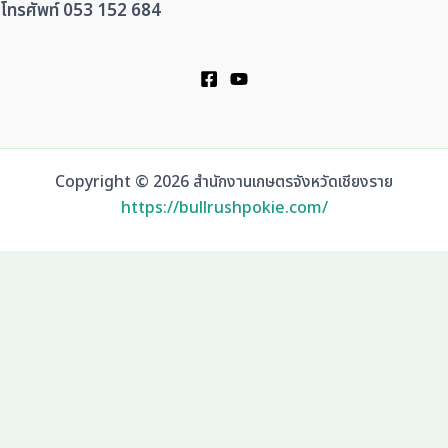
โทรศัพท์ 053 152 684
Copyright © 2026 สำนักงานเกษตรจังหวัดเชียงราย
https://bullrushpokie.com/