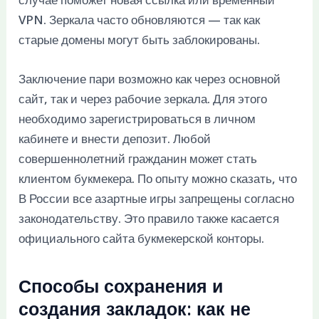
случае поможет новая ссылка или временный
VPN. Зеркала часто обновляются — так как
старые домены могут быть заблокированы.
Заключение пари возможно как через основной
сайт, так и через рабочие зеркала. Для этого
необходимо зарегистрироваться в личном
кабинете и внести депозит. Любой
совершеннолетний гражданин может стать
клиентом букмекера. По опыту можно сказать, что
В России все азартные игры запрещены согласно
законодательству. Это правило также касается
официального сайта букмекерской конторы.
Способы сохранения и
создания закладок: как не