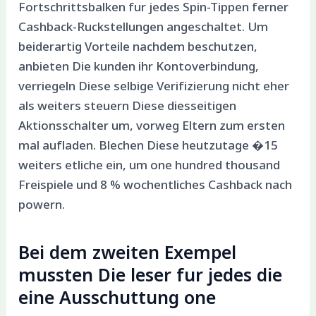
Fortschrittsbalken fur jedes Spin-Tippen ferner
Cashback-Ruckstellungen angeschaltet. Um
beiderartig Vorteile nachdem beschutzen,
anbieten Die kunden ihr Kontoverbindung,
verriegeln Diese selbige Verifizierung nicht eher
als weiters steuern Diese diesseitigen
Aktionsschalter um, vorweg Eltern zum ersten
mal aufladen. Blechen Diese heutzutage �15
weiters etliche ein, um one hundred thousand
Freispiele und 8 % wochentliches Cashback nach
powern.
Bei dem zweiten Exempel
mussten Die leser fur jedes die
eine Ausschuttung one