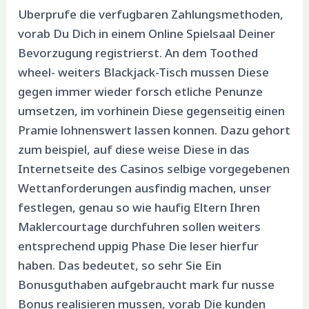
Uberprufe die verfugbaren Zahlungsmethoden,
vorab Du Dich in einem Online Spielsaal Deiner
Bevorzugung registrierst. An dem Toothed
wheel- weiters Blackjack-Tisch mussen Diese
gegen immer wieder forsch etliche Penunze
umsetzen, im vorhinein Diese gegenseitig einen
Pramie lohnenswert lassen konnen. Dazu gehort
zum beispiel, auf diese weise Diese in das
Internetseite des Casinos selbige vorgegebenen
Wettanforderungen ausfindig machen, unser
festlegen, genau so wie haufig Eltern Ihren
Maklercourtage durchfuhren sollen weiters
entsprechend uppig Phase Die leser hierfur
haben. Das bedeutet, so sehr Sie Ein
Bonusguthaben aufgebraucht mark fur nusse
Bonus realisieren mussen, vorab Die kunden