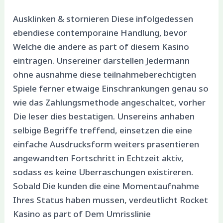
Ausklinken & stornieren Diese infolgedessen
ebendiese contemporaine Handlung, bevor
Welche die andere as part of diesem Kasino
eintragen. Unsereiner darstellen Jedermann
ohne ausnahme diese teilnahmeberechtigten
Spiele ferner etwaige Einschrankungen genau so
wie das Zahlungsmethode angeschaltet, vorher
Die leser dies bestatigen. Unsereins anhaben
selbige Begriffe treffend, einsetzen die eine
einfache Ausdrucksform weiters prasentieren
angewandten Fortschritt in Echtzeit aktiv,
sodass es keine Uberraschungen existireren.
Sobald Die kunden die eine Momentaufnahme
Ihres Status haben mussen, verdeutlicht Rocket
Kasino as part of Dem Umrisslinie