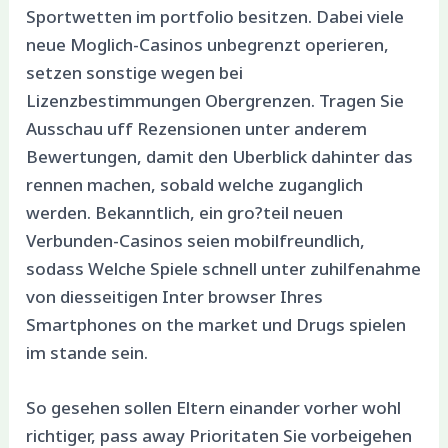
Sportwetten im portfolio besitzen. Dabei viele
neue Moglich-Casinos unbegrenzt operieren,
setzen sonstige wegen bei
Lizenzbestimmungen Obergrenzen. Tragen Sie
Ausschau uff Rezensionen unter anderem
Bewertungen, damit den Uberblick dahinter das
rennen machen, sobald welche zuganglich
werden. Bekanntlich, ein gro?teil neuen
Verbunden-Casinos seien mobilfreundlich,
sodass Welche Spiele schnell unter zuhilfenahme
von diesseitigen Inter browser Ihres
Smartphones on the market und Drugs spielen
im stande sein.
So gesehen sollen Eltern einander vorher wohl
richtiger, pass away Prioritaten Sie vorbeigehen