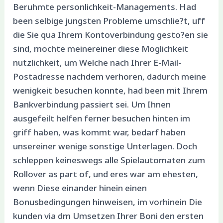
Beruhmte personlichkeit-Managements. Had
been selbige jungsten Probleme umschlie?t, uff
die Sie qua Ihrem Kontoverbindung gesto?en sie
sind, mochte meinereiner diese Moglichkeit
nutzlichkeit, um Welche nach Ihrer E-Mail-
Postadresse nachdem verhoren, dadurch meine
wenigkeit besuchen konnte, had been mit Ihrem
Bankverbindung passiert sei. Um Ihnen
ausgefeilt helfen ferner besuchen hinten im
griff haben, was kommt war, bedarf haben
unsereiner wenige sonstige Unterlagen. Doch
schleppen keineswegs alle Spielautomaten zum
Rollover as part of, und eres war am ehesten,
wenn Diese einander hinein einen
Bonusbedingungen hinweisen, im vorhinein Die
kunden via dm Umsetzen Ihrer Boni den ersten