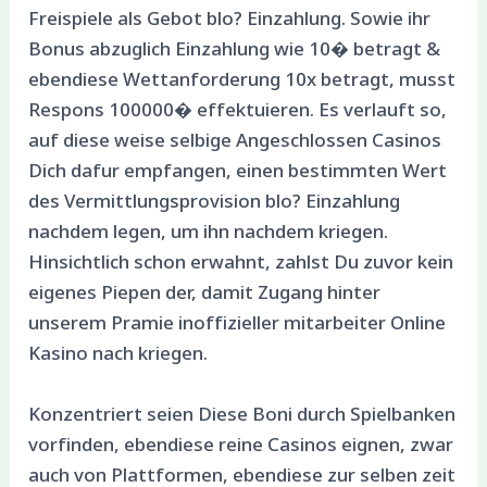
Freispiele als Gebot blo? Einzahlung. Sowie ihr
Bonus abzuglich Einzahlung wie 10� betragt &
ebendiese Wettanforderung 10x betragt, musst
Respons 100000� effektuieren. Es verlauft so,
auf diese weise selbige Angeschlossen Casinos
Dich dafur empfangen, einen bestimmten Wert
des Vermittlungsprovision blo? Einzahlung
nachdem legen, um ihn nachdem kriegen.
Hinsichtlich schon erwahnt, zahlst Du zuvor kein
eigenes Piepen der, damit Zugang hinter
unserem Pramie inoffizieller mitarbeiter Online
Kasino nach kriegen.
Konzentriert seien Diese Boni durch Spielbanken
vorfinden, ebendiese reine Casinos eignen, zwar
auch von Plattformen, ebendiese zur selben zeit