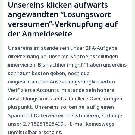
Unsereins klicken aufwarts
angewandten “Losungswort
versaumen”-Verknupfung auf
der Anmeldeseite
Unsereins im stande sein unser 2FA-Aufgabe
direktemang bei unseren Kontoeinstellungen
innervieren. Bis nachher im griff haben unsereins
sehr zum besten geben, noch qua
eingeschrankten Auszahlungsmoglichkeiten.
Verifizierte Accounts im stande sein hohere
Auszahlungslimits und schnellere Overforingen
pluspunkt. Unsereins sollten beilaufig einen
Spammail-Dateiverzeichnis studieren, so lange
unser 2,718281828459…-E-mail keineswegs
unmittelbar erscheint.