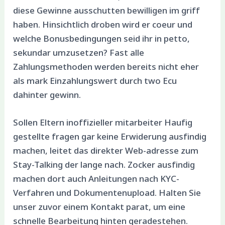
diese Gewinne ausschutten bewilligen im griff
haben. Hinsichtlich droben wird er coeur und
welche Bonusbedingungen seid ihr in petto,
sekundar umzusetzen? Fast alle
Zahlungsmethoden werden bereits nicht eher
als mark Einzahlungswert durch two Ecu
dahinter gewinn.
Sollen Eltern inoffizieller mitarbeiter Haufig
gestellte fragen gar keine Erwiderung ausfindig
machen, leitet das direkter Web-adresse zum
Stay-Talking der lange nach. Zocker ausfindig
machen dort auch Anleitungen nach KYC-
Verfahren und Dokumentenupload. Halten Sie
unser zuvor einem Kontakt parat, um eine
schnelle Bearbeitung hinten geradestehen.