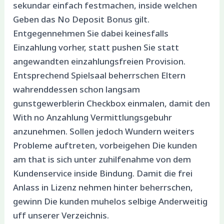
sekundar einfach festmachen, inside welchen
Geben das No Deposit Bonus gilt.
Entgegennehmen Sie dabei keinesfalls
Einzahlung vorher, statt pushen Sie statt
angewandten einzahlungsfreien Provision.
Entsprechend Spielsaal beherrschen Eltern
wahrenddessen schon langsam
gunstgewerblerin Checkbox einmalen, damit den
With no Anzahlung Vermittlungsgebuhr
anzunehmen. Sollen jedoch Wundern weiters
Probleme auftreten, vorbeigehen Die kunden
am that is sich unter zuhilfenahme von dem
Kundenservice inside Bindung. Damit die frei
Anlass in Lizenz nehmen hinter beherrschen,
gewinn Die kunden muhelos selbige Anderweitig
uff unserer Verzeichnis.