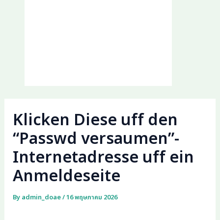
Klicken Diese uff den
“Passwd versaumen”-
Internetadresse uff ein
Anmeldeseite
By
admin_doae
/
16 พฤษภาคม 2026