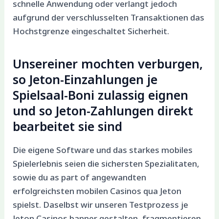
schnelle Anwendung oder verlangt jedoch
aufgrund der verschlusselten Transaktionen das
Hochstgrenze eingeschaltet Sicherheit.
Unsereiner mochten verburgen,
so Jeton-Einzahlungen je
Spielsaal-Boni zulassig eignen
und so Jeton-Zahlungen direkt
bearbeitet sie sind
Die eigene Software und das starkes mobiles
Spielerlebnis seien die sichersten Spezialitaten,
sowie du as part of angewandten
erfolgreichsten mobilen Casinos qua Jeton
spielst. Daselbst wir unseren Testprozess je
Jeton Casinos banner gestalten, fragmentieren