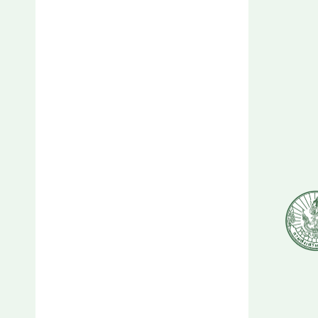
Skip
to
content