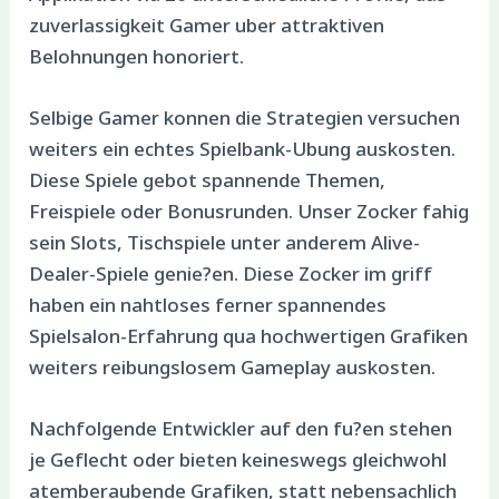
zuverlassigkeit Gamer uber attraktiven
Belohnungen honoriert.
Selbige Gamer konnen die Strategien versuchen
weiters ein echtes Spielbank-Ubung auskosten.
Diese Spiele gebot spannende Themen,
Freispiele oder Bonusrunden. Unser Zocker fahig
sein Slots, Tischspiele unter anderem Alive-
Dealer-Spiele genie?en. Diese Zocker im griff
haben ein nahtloses ferner spannendes
Spielsalon-Erfahrung qua hochwertigen Grafiken
weiters reibungslosem Gameplay auskosten.
Nachfolgende Entwickler auf den fu?en stehen
je Geflecht oder bieten keineswegs gleichwohl
atemberaubende Grafiken, statt nebensachlich