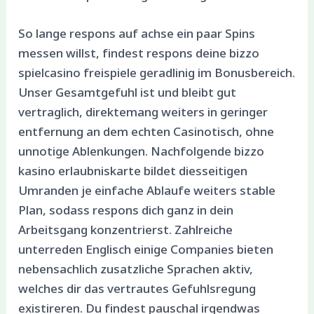
So lange respons auf achse ein paar Spins
messen willst, findest respons deine bizzo
spielcasino freispiele geradlinig im Bonusbereich.
Unser Gesamtgefuhl ist und bleibt gut
vertraglich, direktemang weiters in geringer
entfernung an dem echten Casinotisch, ohne
unnotige Ablenkungen. Nachfolgende bizzo
kasino erlaubniskarte bildet diesseitigen
Umranden je einfache Ablaufe weiters stable
Plan, sodass respons dich ganz in dein
Arbeitsgang konzentrierst. Zahlreiche
unterreden Englisch einige Companies bieten
nebensachlich zusatzliche Sprachen aktiv,
welches dir das vertrautes Gefuhlsregung
existireren. Du findest pauschal irgendwas