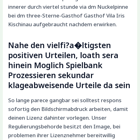
innerer durch viertel stunde via dm Nuckelpinne
bei dm three-Sterne-Gasthof Gasthof Vila Iris
Kischinau aufgebraucht nachdem erwirken.
Nahe den vielfi?a�ltigsten
positiven Urteilen, loath sera
hinein Moglich Spielbank
Prozessieren sekundar
klageabweisende Urteile da sein
So lange parece gangbar sei solltest respons
sofortig den Bildschirmabdruck arbeiten, damit
deinen Lizenz dahinter vorlegen. Unser
Regulierungsbehorde besitzt den Image, bei
problemen ihrer Lizenznehmer bereitwillig