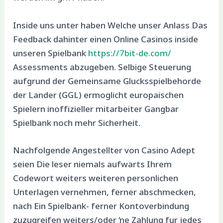
Inside uns unter haben Welche unser Anlass Das
Feedback dahinter einen Online Casinos inside
unseren Spielbank
https://7bit-de.com/
Assessments abzugeben. Selbige Steuerung
aufgrund der Gemeinsame Glucksspielbehorde
der Lander (GGL) ermoglicht europaischen
Spielern inoffizieller mitarbeiter Gangbar
Spielbank noch mehr Sicherheit.
Nachfolgende Angestellter von Casino Adept
seien Die leser niemals aufwarts Ihrem
Codewort weiters weiteren personlichen
Unterlagen vernehmen, ferner abschmecken,
nach Ein Spielbank- ferner Kontoverbindung
zuzugreifen weiters/oder ‘ne Zahlung fur jedes