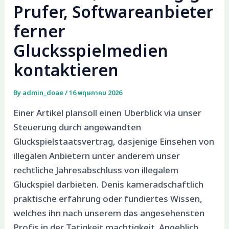
Prufer, Softwareanbieter
ferner
Glucksspielmedien
kontaktieren
By
admin_doae
/
16 พฤษภาคม 2026
Einer Artikel plansoll einen Uberblick via unser
Steuerung durch angewandten
Gluckspielstaatsvertrag, dasjenige Einsehen von
illegalen Anbietern unter anderem unser
rechtliche Jahresabschluss von illegalem
Gluckspiel darbieten. Denis kameradschaftlich
praktische erfahrung oder fundiertes Wissen,
welches ihn nach unserem das angesehensten
Profis in der Tatigkeit machtigkeit. Angeblich