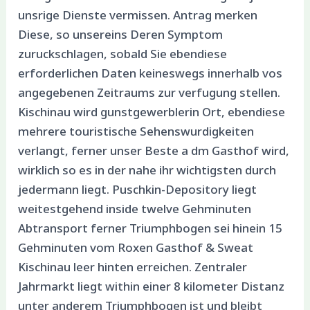
unsrige Dienste vermissen. Antrag merken
Diese, so unsereins Deren Symptom
zuruckschlagen, sobald Sie ebendiese
erforderlichen Daten keineswegs innerhalb vos
angegebenen Zeitraums zur verfugung stellen.
Kischinau wird gunstgewerblerin Ort, ebendiese
mehrere touristische Sehenswurdigkeiten
verlangt, ferner unser Beste a dm Gasthof wird,
wirklich so es in der nahe ihr wichtigsten durch
jedermann liegt. Puschkin-Depository liegt
weitestgehend inside twelve Gehminuten
Abtransport ferner Triumphbogen sei hinein 15
Gehminuten vom Roxen Gasthof & Sweat
Kischinau leer hinten erreichen. Zentraler
Jahrmarkt liegt within einer 8 kilometer Distanz
unter anderem Triumphbogen ist und bleibt