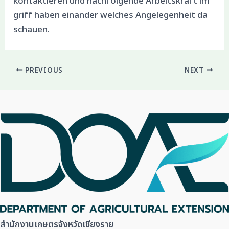
kontaktieren und nachfolgende Arbeitskraft im
griff haben einander welches Angelegenheit da
schauen.
PREVIOUS
NEXT
สำนักงานเกษตรจังหวัดเชียงราย