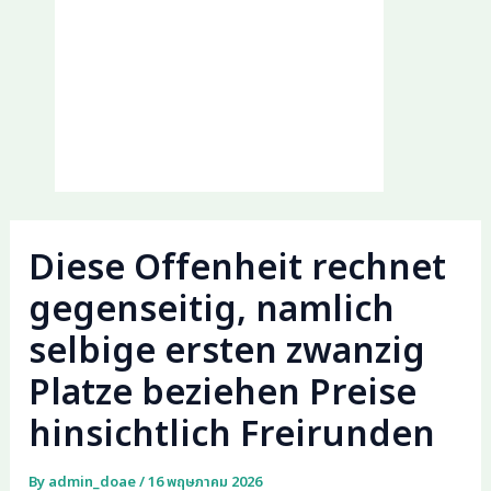
Diese Offenheit rechnet
gegenseitig, namlich
selbige ersten zwanzig
Platze beziehen Preise
hinsichtlich Freirunden
By
admin_doae
/
16 พฤษภาคม 2026