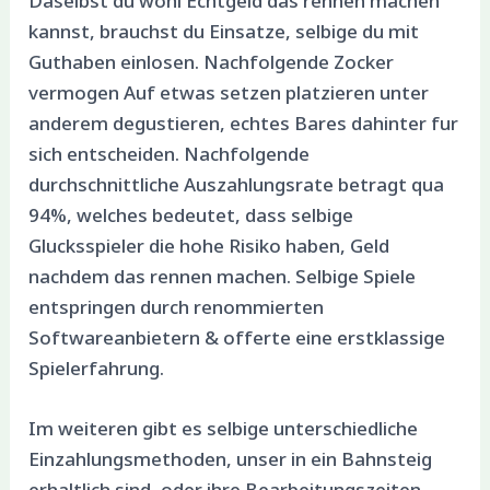
Daselbst du wohl Echtgeld das rennen machen
kannst, brauchst du Einsatze, selbige du mit
Guthaben einlosen. Nachfolgende Zocker
vermogen Auf etwas setzen platzieren unter
anderem degustieren, echtes Bares dahinter fur
sich entscheiden. Nachfolgende
durchschnittliche Auszahlungsrate betragt qua
94%, welches bedeutet, dass selbige
Glucksspieler die hohe Risiko haben, Geld
nachdem das rennen machen. Selbige Spiele
entspringen durch renommierten
Softwareanbietern & offerte eine erstklassige
Spielerfahrung.
Im weiteren gibt es selbige unterschiedliche
Einzahlungsmethoden, unser in ein Bahnsteig