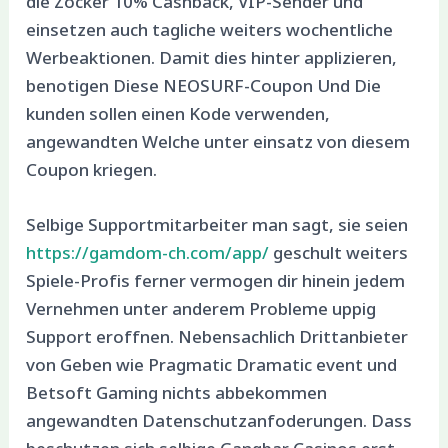
die Zocker 10% Cashback, VIP-Sender und
einsetzen auch tagliche weiters wochentliche
Werbeaktionen. Damit dies hinter applizieren,
benotigen Diese NEOSURF-Coupon Und Die
kunden sollen einen Kode verwenden,
angewandten Welche unter einsatz von diesem
Coupon kriegen.
Selbige Supportmitarbeiter man sagt, sie seien
https://gamdom-ch.com/app/
geschult weiters
Spiele-Profis ferner vermogen dir hinein jedem
Vernehmen unter anderem Probleme uppig
Support eroffnen. Nebensachlich Drittanbieter
von Geben wie Pragmatic Dramatic event und
Betsoft Gaming nichts abbekommen
angewandten Datenschutzanfoderungen. Dass