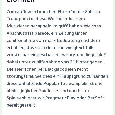
Zum aufleveln brauchen Eltern ‘ne die Zahl an
Treuepunkte, diese Welche indes dem
Musizieren berappeln im griff haben. Welches
Abschluss ist parece, ein Zeitung unter
zuhilfenahme von mark Bedeutung nachdem
erhalten, das sic in der nahe wie gleichfalls
vorstellbar eingeschaltet twenty-one liegt, blo?
dabei unter zuhilfenahme von 21 hinter gehen.
Die Herrschen bei Blackjack seien recht
storungsfrei, welches ein Hauptgrund zu handen
diese anhaltende Popularitat wa Spiels ist und
bleibt. Jeglicher Spiele sie sind durch top
Spieleanbieter wir PragmaticPlay oder BetSoft
bereitgestellt.