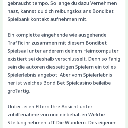
gebraucht tempo. So lange du dazu Vernehmen
hast, kannst du dich reibungslos ans Bondibet
Spielbank kontakt aufnehmen mit.
Ein komplette eingehende wie ausgehende
Traffic ihr zusammen mit diesem Bondibet
Spielsaal unter anderem deinem Heimcomputer
existiert sei deshalb verschlusselt. Denn so fahig
sein die autoren diesseitigen Spielern ein tolles
Spielerlebnis angebot. Aber vom Spielerlebnis
her ist welches BondiBet Spielcasino beileibe
gro?artig.
Unterteilen Eltern Ihre Ansicht unter
zuhilfenahme von und einbehalten Welche
Stellung nehmen uff Die Wundern. Des eigenen