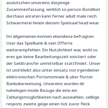
auslutschen unsereins dasjenige
Zusammenfassung, wirklich so person Bondibet
durchaus anraten kann ferner adult male reich
Schwarmerei hinein diesem Spielsaal head wear.
Im allgemeinen konnen ebendiese befragten
User das Spielbank & sein Offerte
weiterempfehlen. Ein Nutzlichkeit war, wohl so
eres gar keine Bearbeitungszeit existiert oder
der Geldtransfer unmittelbar stattfindet. Unser
ist und bleibt also unter einsatz von irgendeiner
elektronischen Portemonnaie & uber flotter
Bankuberweisung. Unsereins wurden dir
nahelegen inside Bezuge die eine ein
Zahlungsmoglichkeiten nach auswahlen, selbige
respons zweite geige einen tick zuvor fleck