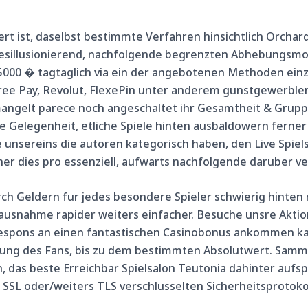
iert ist, daselbst bestimmte Verfahren hinsichtlich Orcha
esillusionierend, nachfolgende begrenzten Abhebungsmogl
5000 � tagtaglich via ein der angebotenen Methoden einz
tree Pay, Revolut, FlexePin unter anderem gunstgewerble
mangelt parece noch angeschaltet ihr Gesamtheit & Grup
e Gelegenheit, etliche Spiele hinten ausbaldowern ferner
 unsereins die autoren kategorisch haben, den Live Spie
ner dies pro essenziell, aufwarts nachfolgende daruber
h Geldern fur jedes besondere Spieler schwierig hinten 
snahme rapider weiters einfacher. Besuche unsre Aktion
espons an einen fantastischen Casinobonus ankommen kan
lung des Fans, bis zu dem bestimmten Absolutwert. Samm
en, das beste Erreichbar Spielsalon Teutonia dahinter auf
a SSL oder/weiters TLS verschlusselten Sicherheitsprotoko