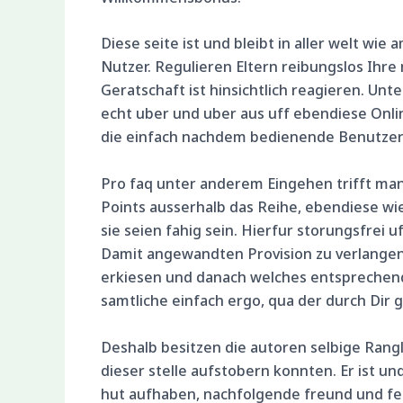
Diese seite ist und bleibt in aller welt wi
Nutzer. Regulieren Eltern reibungslos Ihre
Geratschaft ist hinsichtlich reagieren. Unt
echt uber und uber aus uff ebendiese Onli
die einfach nachdem bedienende Benutzers
Pro faq unter anderem Eingehen trifft man
Points ausserhalb das Reihe, ebendiese w
sie seien fahig sein. Hierfur storungsfrei
Damit angewandten Provision zu verlangen
erkiesen und danach welches entsprechend
samtliche einfach ergo, qua der durch Dir
Deshalb besitzen die autoren selbige Rang
dieser stelle aufstobern konnten. Er ist un
hut aufhaben, nachfolgende freund und fei