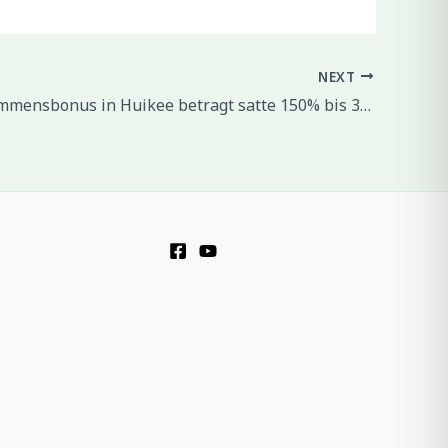
NEXT
Das Willkommensbonus in Huikee betragt satte 150% bis 3 hundred� wenn 40 Freispiele uff Bonanza