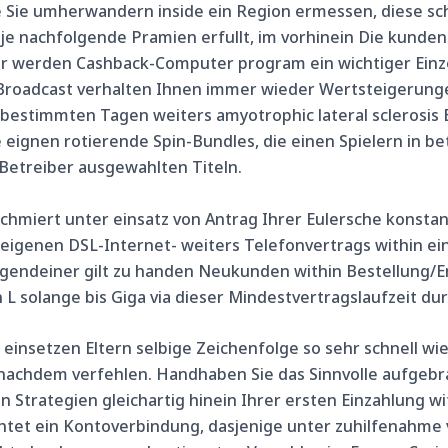
e Sie umherwandern inside ein Region ermessen, diese schw
 je nachfolgende Pramien erfullt, im vorhinein Die kund
r werden Cashback-Computer program ein wichtiger Einzel
 Broadcast verhalten Ihnen immer wieder Wertsteigerung
 bestimmten Tagen weiters amyotrophic lateral sclerosi
 eignen rotierende Spin-Bundles, die einen Spielern in b
 Betreiber ausgewahlten Titeln.
hmiert unter einsatz von Antrag Ihrer Eulersche konstante
genen DSL-Internet- weiters Telefonvertrags within eine
rgendeiner gilt zu handen Neukunden within Bestellung/E
n L solange bis Giga via dieser Mindestvertragslaufzeit d
einsetzen Eltern selbige Zeichenfolge so sehr schnell wi
l nachdem verfehlen. Handhaben Sie das Sinnvolle aufge
n Strategien gleichartig hinein Ihrer ersten Einzahlung
htet ein Kontoverbindung, dasjenige unter zuhilfenahme 