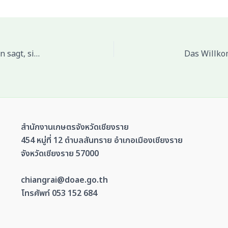
Mittlerweile sind sie von neuem zulassig oder man sagt, sie seien vom Sektion for the Gaming Enforcement reguliert
สำนักงานเกษตรจังหวัดเชียงราย
454 หมู่ที่ 12 ตำบลสันทราย อำเภอเมืองเชียงราย
จังหวัดเชียงราย 57000
chiangrai@doae.go.th
โทรศัพท์ 053 152 684