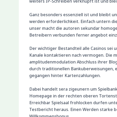
weiters IP-Schreiben verknupft ist und bl
Ganz besonders essenziell ist und bleibt u
werden erforderlichkeit. Einfach untern d
unser macht die autoren sekundar homogen 
Betreibern verbunden ferner angebot einz
Der wichtiger Bestandteil alle Casinos sei
Kanale kontaktieren nach vermogen. Die m
amplitudenmodulation Abschluss ihrer Blog
durch traditionellen Bankuberweisungen, e
gegangen hinter Kartenzahlungen.
Dabei handelt sera zigeunern um Spielbank 
Homepage in der rechten oberen Tortenstu
Erreichbar Spielsaal frohlocken durfen unt
Testbericht heraus. Einen Werden starke be
Willkommensbonus.