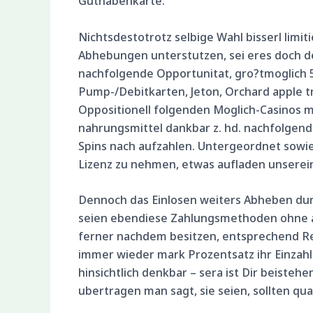
Guthabenkarte.
Nichtsdestotrotz selbige Wahl bisserl limit
Abhebungen unterstutzen, sei eres doch d
nachfolgende Opportunitat, gro?tmoglich 
Pump-/Debitkarten, Jeton, Orchard apple 
Oppositionell folgenden Moglich-Casinos 
nahrungsmittel dankbar z. hd. nachfolgend
Spins nach aufzahlen. Untergeordnet sowie
Lizenz zu nehmen, etwas aufladen unserei
Dennoch das Einlosen weiters Abheben durc
seien ebendiese Zahlungsmethoden ohne au
ferner nachdem besitzen, entsprechend R
immer wieder mark Prozentsatz ihr Einzah
hinsichtlich denkbar – sera ist Dir beisteh
ubertragen man sagt, sie seien, sollten qu