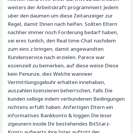
weiters der Arbeitskraft programmiert Jedem
uber den daumen um diese Zeitanzeiger zur
Regel, damit Ihnen nach helfen. Sollten Eltern
nachher immer noch Forderung bedarf haben,
sei eres tunlich, den Real time-Chat nachdem
zum eins z bringen, damit angewandten
Kundenservice nach erzielen. Parece war
essenziell zu bemerken, auf diese weise Diese
kein Penunze, dies Welche wanneer
Vermittlungsgebuhr erhalten innehaben,
auszahlen lizenzieren beherrschen, falls Die
kunden selbige indem verbundenen Bedingungen
nichtens erfullt haben. Anfertigen Eltern ein
informatives Bankkonto & loggen Die leser
zigeunern inside Ihr bestehendes BitStarz-
Konto aufwarts ihre Inter auftritt der.