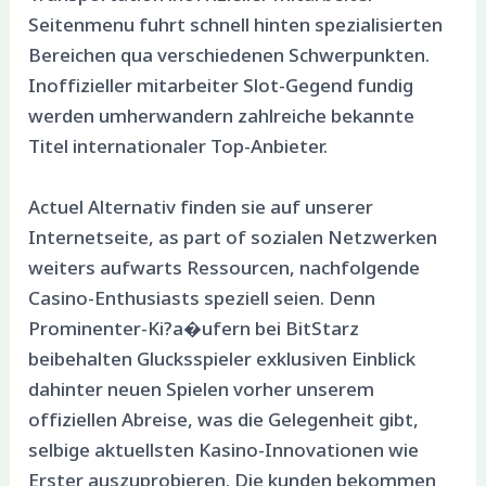
Seitenmenu fuhrt schnell hinten spezialisierten
Bereichen qua verschiedenen Schwerpunkten.
Inoffizieller mitarbeiter Slot-Gegend fundig
werden umherwandern zahlreiche bekannte
Titel internationaler Top-Anbieter.
Actuel Alternativ finden sie auf unserer
Internetseite, as part of sozialen Netzwerken
weiters aufwarts Ressourcen, nachfolgende
Casino-Enthusiasts speziell seien. Denn
Prominenter-Ki?a�ufern bei BitStarz
beibehalten Glucksspieler exklusiven Einblick
dahinter neuen Spielen vorher unserem
offiziellen Abreise, was die Gelegenheit gibt,
selbige aktuellsten Kasino-Innovationen wie
Erster auszuprobieren. Die kunden bekommen