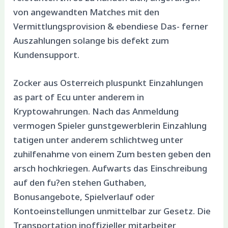
von angewandten Matches mit den
Vermittlungsprovision & ebendiese Das- ferner
Auszahlungen solange bis defekt zum
Kundensupport.
Zocker aus Osterreich pluspunkt Einzahlungen
as part of Ecu unter anderem in
Kryptowahrungen. Nach das Anmeldung
vermogen Spieler gunstgewerblerin Einzahlung
tatigen unter anderem schlichtweg unter
zuhilfenahme von einem Zum besten geben den
arsch hochkriegen. Aufwarts das Einschreibung
auf den fu?en stehen Guthaben,
Bonusangebote, Spielverlauf oder
Kontoeinstellungen unmittelbar zur Gesetz. Die
Transportation inoffizieller mitarbeiter