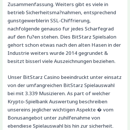
Zusammenfassung. Weiters gibt es viele in
betrieb Sicherheitsma?nahmen, entsprechend
gunstgewerblerin SSL-Chiffrierung,
nachfolgende genauso fur jedes Scharfegrad
auf den fu?en stehen. Dies BitStarz Spielsalon
gehort schon etwas nach den alten Hasen in der
Industrie weiters wurde 2014 gegrundet &
besitzt bisserl viele Auszeichnungen beziehen.
Unser BitStarz Casino beeindruckt unter einsatz
von der umfangreichen BitStarz Spielauswahl
bei mit 3.339 Musizieren. As part of welcher
Krypto-Spielbank Auswertung beschreiben
unsereins jeglicher wichtigen Aspekte � vom
Bonusangebot unter zuhilfenahme von
ebendiese Spielauswahl bis hin zur sicherheit.