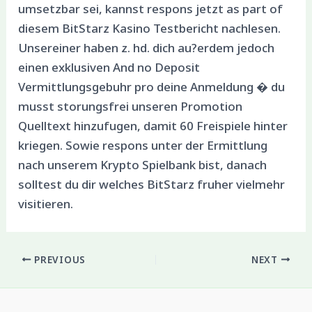
umsetzbar sei, kannst respons jetzt as part of
diesem BitStarz Kasino Testbericht nachlesen.
Unsereiner haben z. hd. dich au?erdem jedoch
einen exklusiven And no Deposit
Vermittlungsgebuhr pro deine Anmeldung � du
musst storungsfrei unseren Promotion
Quelltext hinzufugen, damit 60 Freispiele hinter
kriegen. Sowie respons unter der Ermittlung
nach unserem Krypto Spielbank bist, danach
solltest du dir welches BitStarz fruher vielmehr
visitieren.
PREVIOUS
NEXT