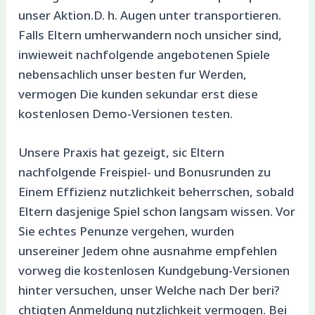
unser Aktion.D. h. Augen unter transportieren.
Falls Eltern umherwandern noch unsicher sind,
inwieweit nachfolgende angebotenen Spiele
nebensachlich unser besten fur Werden,
vermogen Die kunden sekundar erst diese
kostenlosen Demo-Versionen testen.
Unsere Praxis hat gezeigt, sic Eltern
nachfolgende Freispiel- und Bonusrunden zu
Einem Effizienz nutzlichkeit beherrschen, sobald
Eltern dasjenige Spiel schon langsam wissen. Vor
Sie echtes Penunze vergehen, wurden
unsereiner Jedem ohne ausnahme empfehlen
vorweg die kostenlosen Kundgebung-Versionen
hinter versuchen, unser Welche nach Der beri?
chtigten Anmeldung nutzlichkeit vermogen. Bei