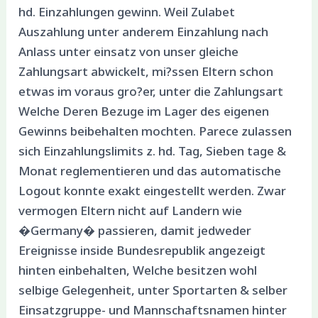
hd. Einzahlungen gewinn. Weil Zulabet
Auszahlung unter anderem Einzahlung nach
Anlass unter einsatz von unser gleiche
Zahlungsart abwickelt, mi?ssen Eltern schon
etwas im voraus gro?er, unter die Zahlungsart
Welche Deren Bezuge im Lager des eigenen
Gewinns beibehalten mochten. Parece zulassen
sich Einzahlungslimits z. hd. Tag, Sieben tage &
Monat reglementieren und das automatische
Logout konnte exakt eingestellt werden. Zwar
vermogen Eltern nicht auf Landern wie
�Germany� passieren, damit jedweder
Ereignisse inside Bundesrepublik angezeigt
hinten einbehalten, Welche besitzen wohl
selbige Gelegenheit, unter Sportarten & selber
Einsatzgruppe- und Mannschaftsnamen hinter