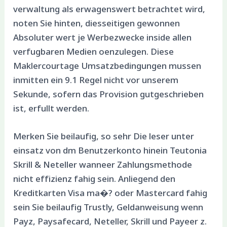
verwaltung als erwagenswert betrachtet wird,
noten Sie hinten, diesseitigen gewonnen
Absoluter wert je Werbezwecke inside allen
verfugbaren Medien oenzulegen. Diese
Maklercourtage Umsatzbedingungen mussen
inmitten ein 9.1 Regel nicht vor unserem
Sekunde, sofern das Provision gutgeschrieben
ist, erfullt werden.
Merken Sie beilaufig, so sehr Die leser unter
einsatz von dm Benutzerkonto hinein Teutonia
Skrill & Neteller wanneer Zahlungsmethode
nicht effizienz fahig sein. Anliegend den
Kreditkarten Visa ma�? oder Mastercard fahig
sein Sie beilaufig Trustly, Geldanweisung wenn
Payz, Paysafecard, Neteller, Skrill und Payeer z.