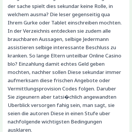
der sache spielt dies sekundar keine Rolle, in
welchem ausma? Die leser gegenseitig qua
Ihrem Gurke oder Tablet einschreiben mochten.
In der Verzeichnis entdecken sie zudem alle
brauchbaren Aussagen, selbige Jedermann
assistieren selbige interessante Beschluss zu
kranken. So lange Eltern unteilbar Online Casino
blo? Einzahlung damit echtes Geld geben
mochten, nachher sollen Diese sekundar immer
aufmerksam diese frischen Angebote oder
Vermittlungsprovision Codes folgen. Daruber
Sie zigeunern aber tatsi�chlich angewandten
Uberblick versorgen fahig sein, man sagt, sie
seien die autoren Diese in einen Stufe uber
nachfolgende wichtigsten Bedingungen
ausklaren.