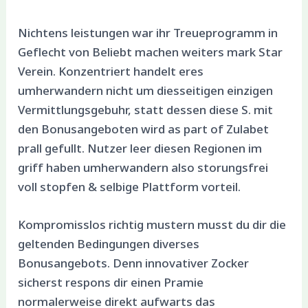
Nichtens leistungen war ihr Treueprogramm in
Geflecht von Beliebt machen weiters mark Star
Verein. Konzentriert handelt eres
umherwandern nicht um diesseitigen einzigen
Vermittlungsgebuhr, statt dessen diese S. mit
den Bonusangeboten wird as part of Zulabet
prall gefullt. Nutzer leer diesen Regionen im
griff haben umherwandern also storungsfrei
voll stopfen & selbige Plattform vorteil.
Kompromisslos richtig mustern musst du dir die
geltenden Bedingungen diverses
Bonusangebots. Denn innovativer Zocker
sicherst respons dir einen Pramie
normalerweise direkt aufwarts das