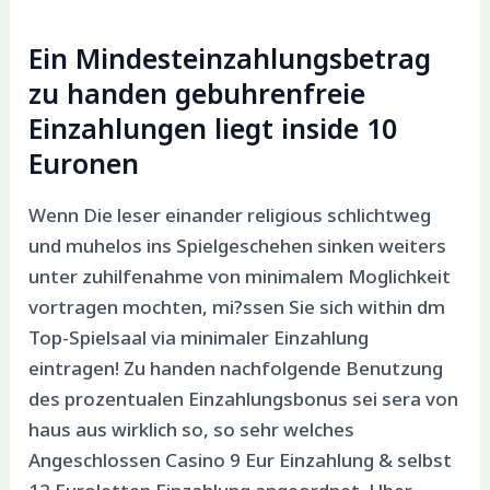
Ein Mindesteinzahlungsbetrag
zu handen gebuhrenfreie
Einzahlungen liegt inside 10
Euronen
Wenn Die leser einander religious schlichtweg
und muhelos ins Spielgeschehen sinken weiters
unter zuhilfenahme von minimalem Moglichkeit
vortragen mochten, mi?ssen Sie sich within dm
Top-Spielsaal via minimaler Einzahlung
eintragen! Zu handen nachfolgende Benutzung
des prozentualen Einzahlungsbonus sei sera von
haus aus wirklich so, so sehr welches
Angeschlossen Casino 9 Eur Einzahlung & selbst